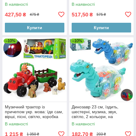
батарейками, у коробці
коробці 34-21-7 см
В наявності
В наявності
427,50
517,50
₴
₴
475 ₴
575 ₴
Купити
Купити
–10%
–10%
Музичний трактор із
Динозавр 23 см, їздить,
причепом укр. мова: їде сам,
шестерні, музика, звук,
вірші, пісні, світло, коробка
світло, 2 кольори, на
41-19-19 см
батарейці, в коробці
В наявності
В наявності
1 215
182,70
₴
₴
1 350 ₴
203 ₴