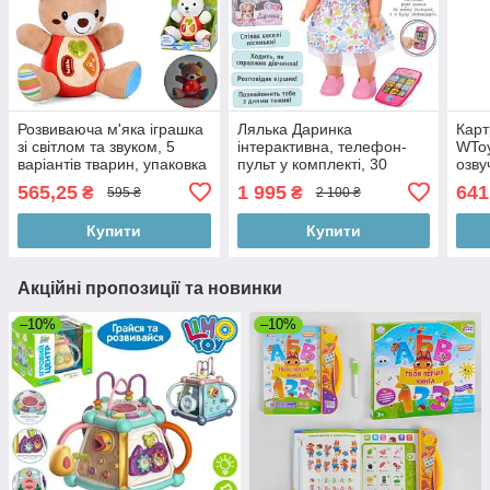
Розвиваюча м'яка іграшка
Лялька Даринка
Карт
зі світлом та звуком, 5
інтерактивна, телефон-
WToy
варіантів тварин, упаковка
пульт у комплекті, 30
озву
18,5-21-12,5 см
фраз, ходить, музика
мово
565,25
1 995
641
₴
₴
595 ₴
2 100 ₴
українською мовою,
акум
коробка 25,5-40-11 см
24х1
Купити
Купити
LCD
Акційні пропозиції та новинки
–10%
–10%