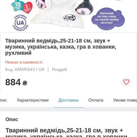
Тваринний ведмідь,25-21-18 см, звук +
музика, українська, казка, гра в хованки,
рухливий
Немає в наявності
Код: KMM5843 I UA
Роздріб
884
₴
пис
Характеристики
Доставка
Оплата
Умови пове
Опис
Тваринний ведмідь,25-21-18 см, звук +
музика, українська, казка, гра в хованки,