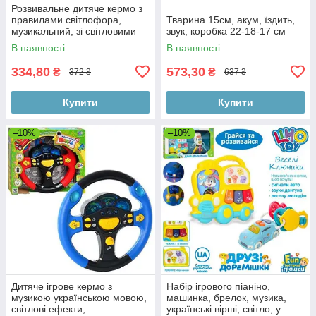
Розвивальне дитяче кермо з
правилами світлофора,
Тварина 15см, акум, їздить,
музикальний, зі світловими
звук, коробка 22-18-17 см
ефектами, 2 кольори, на
В наявності
В наявності
батарейках
334,80
573,30
₴
₴
372 ₴
637 ₴
Купити
Купити
–10%
–10%
Дитяче ігрове кермо з
Набір ігрового піаніно,
музикою українською мовою,
машинка, брелок, музика,
світлові ефекти,
українські вірші, світло, у