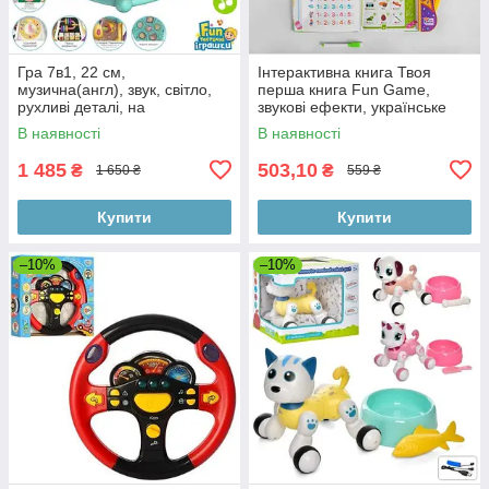
Гра 7в1, 22 см,
Інтерактивна книга Твоя
музична(англ), звук, світло,
перша книга Fun Game,
рухливі деталі, на
звукові ефекти, українське
батарейках, коробка, 30,5-
озвучування
В наявності
В наявності
24,5-25,5 см
1 485
503,10
₴
₴
1 650 ₴
559 ₴
Купити
Купити
–10%
–10%