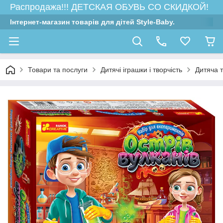
Распродажа!!! ДЕТСКАЯ ОБУВЬ СО СКИДКОЙ!
Інтернет-магазин товарів для дітей Style-Baby.
Товари та послуги
Дитячі іграшки і творчість
Дитяча т