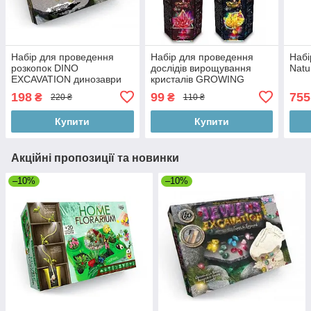
Набір для проведення
Набір для проведення
Набі
розкопок DINO
дослідів вирощування
Natu
EXCAVATION динозаври
кристалів GROWING
укр.
CRYSTAL тм Danko Toys
198
99
755
₴
₴
220 ₴
110 ₴
Купити
Купити
Акційні пропозиції та новинки
–10%
–10%