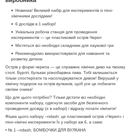
Новинка! Великий набір для експериментів із піно-
хімічними дослідами!
6 дослідів в 1 наборі!
Унікальна робоча станція для проведення
експериментів — це пластиковий острів Череп
Містяться всі необхідні складники для наукової гри
Рекомендуємо використовувати для навчання та
розвитку дитини
Острів у формі черепа — це справжнє хімічне диво на твоєму
столі. Бурліт, булькає різнобарвна лава. Тобі залишається
тільки спостерігати та насолоджуватися дивом! Вирушай у
хімічну подорож на острів вулканів, щоб усе це побачити
своїми очима!
Що для цього потрібно? Тільки дістати всі необхідні
компоненти набору, одягнути засоби для безпечного
проведення досвіду (є в наборі) і відразу почати хімічити!
Фішка цього набору –ndash; це пластиковий острів «Череп» і
піно-хімічні експерименти Їх у наборі аж 6, а саме:
• № 1 –ndash; БОМБОЧКИ ДЛЯ ВУЛКАНА