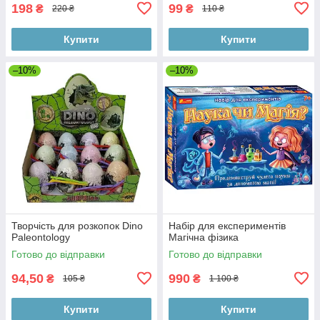
198
99
₴
₴
220 ₴
110 ₴
Купити
Купити
–10%
–10%
Творчість для розкопок Dino
Набір для експериментів
Paleontology
Магічна фізика
Готово до відправки
Готово до відправки
94,50
990
₴
₴
105 ₴
1 100 ₴
Купити
Купити