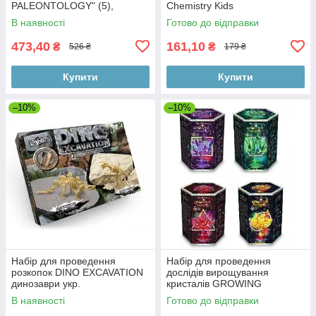
PALEONTOLOGY" (5),
Chemistry Kids
В наявності
Готово до відправки
473,40
161,10
₴
₴
526 ₴
179 ₴
Купити
Купити
–10%
–10%
Набір для проведення
Набір для проведення
розкопок DINO EXCAVATION
дослідів вирощування
динозаври укр.
кристалів GROWING
CRYSTAL тм Danko Toys
В наявності
Готово до відправки