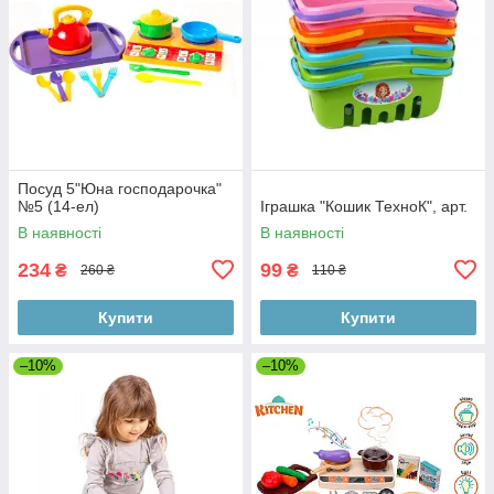
Посуд 5"Юна господарочка"
№5 (14-ел)
Іграшка "Кошик ТехноК", арт.
В наявності
В наявності
234
99
₴
₴
260 ₴
110 ₴
Купити
Купити
–10%
–10%