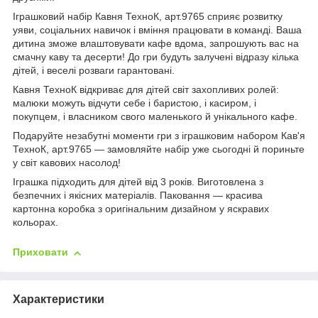
Іграшковий набір Кавня ТехноК, арт.9765 сприяє розвитку
уяви, соціальних навичок і вміння працювати в команді. Ваша
дитина зможе влаштовувати кафе вдома, запрошують вас на
смачну каву та десерти! До гри будуть залучені відразу кілька
дітей, і веселі розваги гарантовані.
Кавня ТехноК відкриває для дітей світ захопливих ролей:
малюки можуть відчути себе і баристою, і касиром, і
покупцем, і власником свого маленького й унікального кафе.
Подаруйте незабутні моменти гри з іграшковим набором Кав'я
ТехноК, арт.9765 — замовляйте набір уже сьогодні й пориньте
у світ кавових насолод!
Іграшка підходить для дітей від 3 років. Виготовлена з
безпечних і якісних матеріалів. Паковання — красива
картонна коробка з оригінальним дизайном у яскравих
кольорах.
Приховати
Характеристики