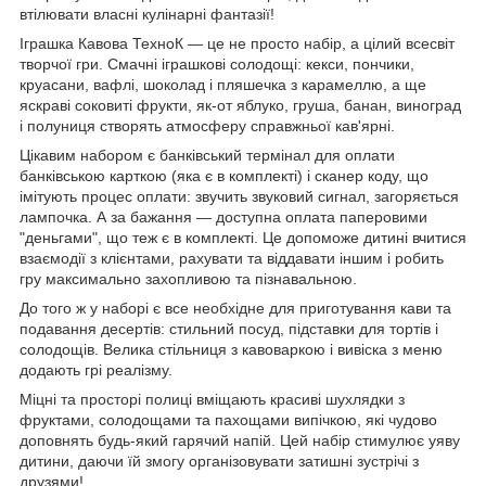
втілювати власні кулінарні фантазії!
Іграшка Кавова ТехноК — це не просто набір, а цілий всесвіт
творчої гри. Смачні іграшкові солодощі: кекси, пончики,
круасани, вафлі, шоколад і пляшечка з карамеллю, а ще
яскраві соковиті фрукти, як-от яблуко, груша, банан, виноград
і полуниця створять атмосферу справжньої кав'ярні.
Цікавим набором є банківський термінал для оплати
банківською карткою (яка є в комплекті) і сканер коду, що
імітують процес оплати: звучить звуковий сигнал, загоряється
лампочка. А за бажання — доступна оплата паперовими
"деньгами", що теж є в комплекті. Це допоможе дитині вчитися
взаємодії з клієнтами, рахувати та віддавати іншим і робить
гру максимально захопливою та пізнавальною.
До того ж у наборі є все необхідне для приготування кави та
подавання десертів: стильний посуд, підставки для тортів і
солодощів. Велика стільниця з кавоваркою і вивіска з меню
додають грі реалізму.
Міцні та просторі полиці вміщають красиві шухлядки з
фруктами, солодощами та пахощами випічкою, які чудово
доповнять будь-який гарячий напій. Цей набір стимулює уяву
дитини, даючи їй змогу організовувати затишні зустрічі з
друзями!