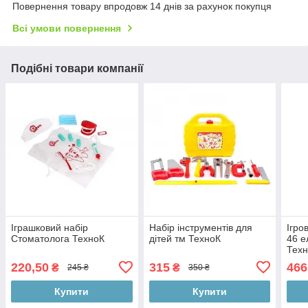
Повернення товару впродовж 14 днів за рахунок покупця
Всі умови повернення
Подібні товари компанії
Іграшковий набір
Набір інструментів для
Ігро
Стоматолога ТехноК
дітей тм ТехноК
46 е
Тех
220,50
315
466
₴
₴
245 ₴
350 ₴
Купити
Купити