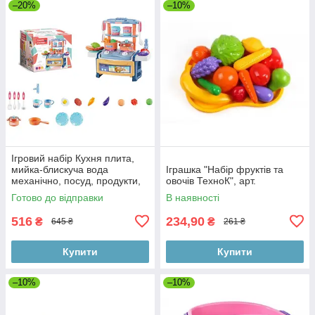
–20%
–10%
Ігровий набір Кухня плита,
мийка-блискуча вода
Іграшка "Набір фруктів та
механічно, посуд, продукти,
овочів ТехноК", арт.
музика,світло,батарейки,
Готово до відправки
В наявності
коробка
516
234,90
₴
₴
645 ₴
261 ₴
Купити
Купити
–10%
–10%