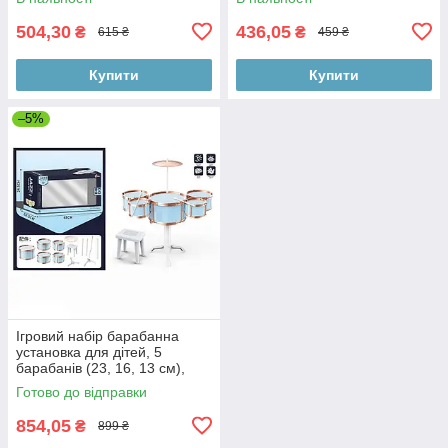
504,30
436,05
₴
₴
615 ₴
459 ₴
Купити
Купити
–5%
Ігровий набір барабанна
установка для дітей, 5
барабанів (23, 16, 13 см),
стійка з тарілкою, зручний
Готово до відправки
стільчик та палички для гри,
854,05
₴
899 ₴