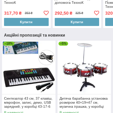
ТехноК
допомога ТехноК
Пож
Тех
317,70
292,50
320
₴
₴
353 ₴
325 ₴
Купити
Купити
Акційні пропозиції та новинки
–18%
–5%
Синтезатор 43 см, 37 клавіш,
Дитяча барабанна установка
мікрофон, запис, демо, USB
розміром 40×19×47 см,
зарядний, у коробці 43-17-6
музична іграшка, у коробці
см
34×20×12 см
В наявності
В наявності