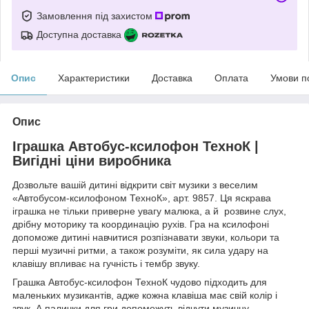
Замовлення під захистом
Доступна доставка
Опис
Характеристики
Доставка
Оплата
Умови п
Опис
Іграшка Автобус-ксилофон ТехноК |
Вигідні ціни виробника
Дозвольте вашій дитині відкрити світ музики з веселим
«Автобусом-ксилофоном ТехноК», арт. 9857. Ця яскрава
іграшка не тільки приверне увагу малюка, а й розвине слух,
дрібну моторику та координацію рухів. Гра на ксилофоні
допоможе дитині навчитися розпізнавати звуки, кольори та
перші музичні ритми, а також розуміти, як сила удару на
клавішу впливає на гучність і тембр звуку.
Грашка Автобус-ксилофон ТехноК чудово підходить для
маленьких музикантів, адже кожна клавіша має свій колір і
звук. А палички для гри допоможуть відчути музичну