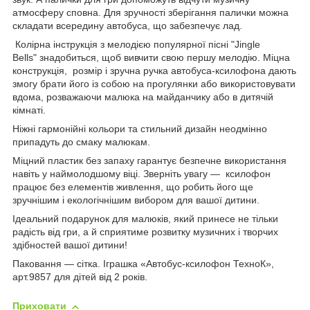
атмосферу сповна. Для зручності зберігання палички можна
складати всередину автобуса, що забезпечує лад.
Колірна інструкція з мелодією популярної пісні "Jingle
Bells" знадобиться, щоб вивчити свою першу мелодію. Міцна
конструкція, розмір і зручна ручка автобуса-ксилофона дають
змогу брати його із собою на прогулянки або використовувати
вдома, розважаючи малюка на майданчику або в дитячій
кімнаті.
Ніжні гармонійні кольори та стильний дизайн неодмінно
припадуть до смаку малюкам.
Міцний пластик без запаху гарантує безпечне використання
навіть у наймолодшому віці. Зверніть увагу — ксилофон
працює без елементів живлення, що робить його ще
зручнішим і екологічнішим вибором для вашої дитини.
Ідеальний подарунок для малюків, який принесе не тільки
радість від гри, а й сприятиме розвитку музичних і творчих
здібностей вашої дитини!
Паковання — сітка. Іграшка «Автобус-ксилофон ТехноК»,
арт.9857 для дітей від 2 років.
Приховати