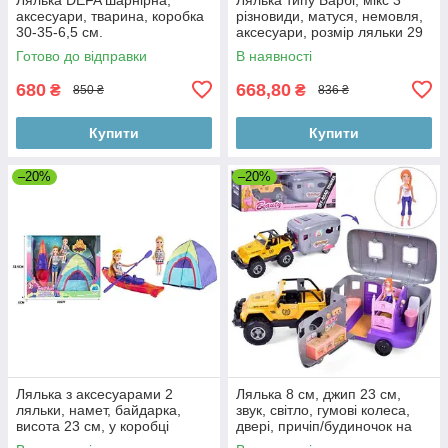
аксесуари, тварина, коробка
різновиди, матуся, немовля,
30-35-6,5 см.
аксесуари, розмір ляльки 29
см
Готово до відправки
В наявності
680
668,80
₴
₴
850 ₴
836 ₴
Купити
Купити
–20%
–20%
Лялька з аксесуарами 2
Лялька 8 см, джип 23 см,
ляльки, намет, байдарка,
звук, світло, гумові колеса,
висота 23 см, у коробці
двері, причіп/будиночок на
колесах