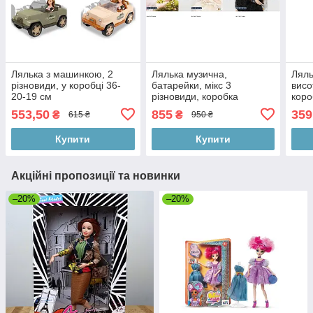
Лялька з машинкою, 2
Лялька музична,
Ляль
різновиди, у коробці 36-
батарейки, мікс 3
висо
20-19 см
різновиди, коробка
коро
26*10,5*39 см
553,50
855
359
₴
₴
615 ₴
950 ₴
Купити
Купити
Акційні пропозиції та новинки
–20%
–20%