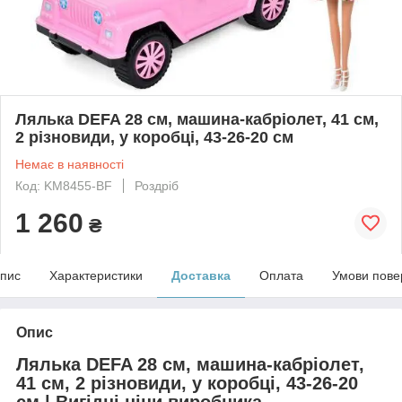
Лялька DEFA 28 см, машина-кабріолет, 41 см,
2 різновиди, у коробці, 43-26-20 см
Немає в наявності
Код: KM8455-BF
Роздріб
1 260
₴
пис
Характеристики
Доставка
Оплата
Умови пове
Опис
Лялька DEFA 28 см, машина-кабріолет,
41 см, 2 різновиди, у коробці, 43-26-20
см | Вигідні ціни виробника