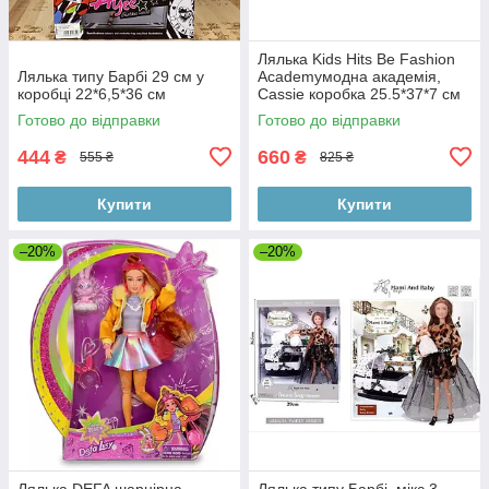
Лялька Kids Hits Be Fashion
Лялька типу Барбі 29 см у
Academyмодна академія,
коробці 22*6,5*36 см
Cassie коробка 25.5*37*7 см
Готово до відправки
Готово до відправки
444
660
₴
₴
555 ₴
825 ₴
Купити
Купити
–20%
–20%
Лялька DEFA шарнірна,
Лялька типу Барбі, мікс 3