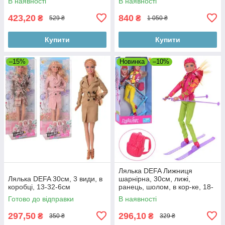
В наявності
В наявності
423,20
840
₴
₴
529 ₴
1 050 ₴
Купити
Купити
–15%
Новинка
–10%
Лялька DEFA Лижниця
Лялька DEFA 30см, 3 види, в
шарнірна, 30см, лижі,
коробці, 13-32-6см
ранець, шолом, в кор-ке, 18-
34-7см
Готово до відправки
В наявності
297,50
296,10
₴
₴
350 ₴
329 ₴