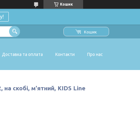
Кошик
у!
Кошик
Доставка та оплата
Контакти
Про нас
 на скобі, м'ятний, KIDS Line