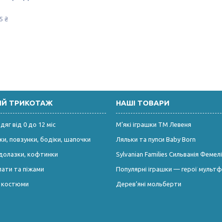
5 ₴
ИЙ ТРИКОТАЖ
НАШІ ТОВАРИ
яг від 0 до 12 міс
М’які іграшки ТМ Левеня
и, повзунки, бодіки, шапочки
Ляльки та пупси Baby Born
долазки, кофтинки
Sylvanian Families Сильванія Фемелі
лати та піжами
Популярні іграшки — герої мультф
і костюми
Дерев’яні мольберти