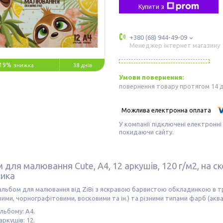
Купити з
+380 (68) 944-49-09
Менеджер інтернет магазину
19%
38 днів
повернення товару протягом 14 
У компанії підключені електронні
покидаючи сайту.
для малювання Cute, А4, 12 аркушів, 120 г/м2, на скоб
ика
альбом для малювання від ZiBi з яскравою барвистою обкладинкою в т
ими, чорнографітовими, восковими та ін.) та різними типами фарб (аквар
льбому: А4.
аркушів: 12.