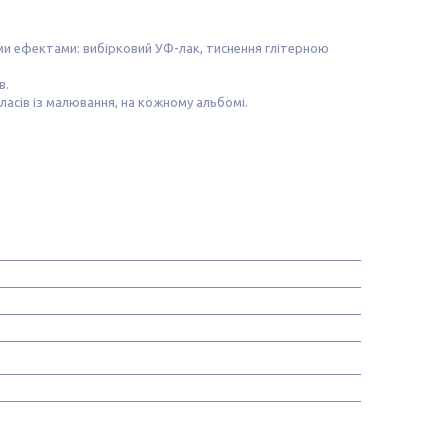
ми ефектами: вибірковий УФ-лак, тиснення глітерною
в.
асів із малювання, на кожному альбомі.