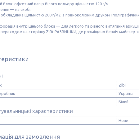
й блок: офсетний папір білого кольору щільністю 120 г/м.
лення — на скобі.
обкладинка щільністю 200 г/м2; з повноколірним друком і поліграфічни
орація внутрішнього блока — для легкого та рівного витягання аркуші
 переходом на сторінку ZiBi-РАЗВИШКИ, де розміщено безліч майстер-кл
теристики
ні
к
Zibi
виробник
Україна
Білий
тувальницькі характеристики
Нове
ація для замовлення