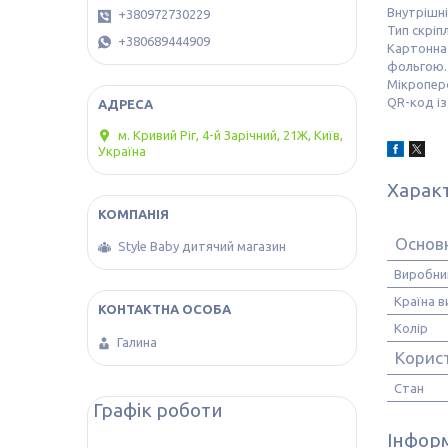
Внутрішні
+380972730229
Тип скріп
+380689444909
Картонна 
фольгою.
Мікроперф
QR-код із
м. Кривий Ріг, 4-й Зарічний, 21Ж, Київ,
Україна
Харак
Основ
Style Baby дитячий магазин
Виробни
Країна 
Колір
Галина
Корис
Стан
Графік роботи
Інформ