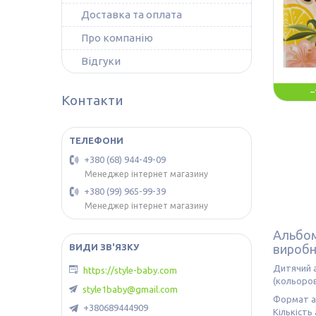
Доставка та оплата
Про компанію
Відгуки
–
Контакти
+380 (68) 944-49-09
Менеджер інтернет магазину
+380 (99) 965-99-39
Менеджер інтернет магазину
Альбом 
виробн
Дитячий 
https://style-baby.com
(кольоров
style1baby@gmail.com
Формат а
+380689444909
Кількість 