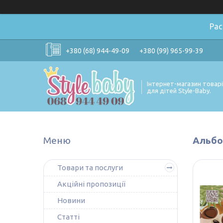
Ра
+380 (68) 944-49-09
+380 (99) 965-99-39
Інтернет-магазин товар
для дітей Style-Baby.
Альбом
Товари та послуги
Акційні пропозиції
Новини
Статті