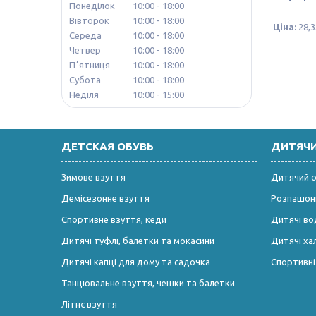
Понеділок
10:00
18:00
Вівторок
10:00
18:00
Ціна:
28,3
Середа
10:00
18:00
Четвер
10:00
18:00
Пʼятниця
10:00
18:00
Субота
10:00
18:00
Неділя
10:00
15:00
ДЕТСКАЯ ОБУВЬ
ДИТЯЧ
Зимове взуття
Дитячий од
Демісезонне взуття
Розпашонк
Спортивне взуття, кеди
Дитячі во
Дитячі туфлі, балетки та мокасини
Дитячі ха
Дитячі капці для дому та садочка
Спортивн
Танцювальне взуття, чешки та балетки
Літнє взуття