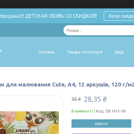
спродажа!!! ДЕТСКАЯ ОБУВЬ СО СКИДКОЙ!
Хочу скидк
ів
Головна
Товари та послуги
Акції
 для малювання Cute, А4, 12 аркушів, 120 г/м2,
28,35 ₴
35 ₴
В наявності
Код:
ZB.1415-38
Купити