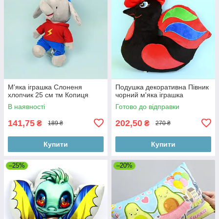
М'яка іграшка Слоненя
Подушка декоративна Півник
хлопчик 25 см тм Копиця
чорний м'яка іграшка
В наявності
Готово до відправки
141,75
202,50
₴
₴
189 ₴
270 ₴
Купити
Купити
–25%
–20%