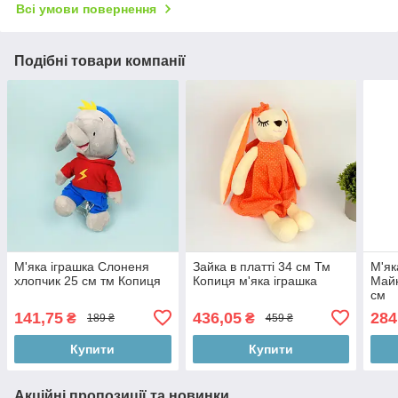
Всі умови повернення
Подібні товари компанії
М'яка іграшка Слоненя
Зайка в платті 34 см Тм
М'як
хлопчик 25 см тм Копиця
Копиця м'яка іграшка
Майн
см
141,75
436,05
284
₴
₴
189 ₴
459 ₴
Купити
Купити
Акційні пропозиції та новинки