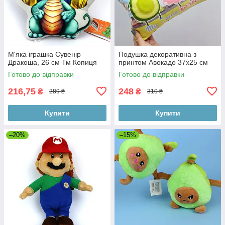
М'яка іграшка Сувенір
Подушка декоративна з
Дракоша, 26 см Тм Копиця
принтом Авокадо 37х25 см
Готово до відправки
Готово до відправки
216,75
248
₴
₴
289 ₴
310 ₴
Купити
Купити
–20%
–15%