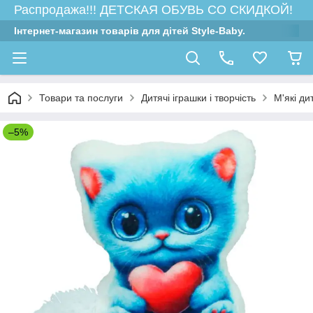
Распродажа!!! ДЕТСКАЯ ОБУВЬ СО СКИДКОЙ!
Інтернет-магазин товарів для дітей Style-Baby.
Товари та послуги
Дитячі іграшки і творчість
М'які ди
–5%