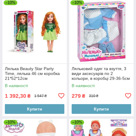
–10%
–10%
Лялька Beauty Star Party
Ляльковий одяг та взуття, 3
Time, лялька 46 см коробка
види аксесуарів по 2
21*52*12см
кольори, в коробці 29-36-5см
В наявності
В наявності
1 392,30
279
₴
₴
1 547 ₴
310 ₴
Купити
Купити
–10%
–10%