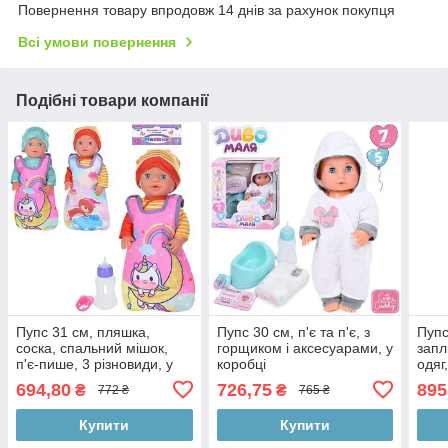
Повернення товару впродовж 14 днів за рахунок покупця
Всі умови повернення
Подібні товари компанії
Пупс 31 см, пляшка,
Пупс 30 см, п'є та п'є, з
Пупс
соска, спальний мішок,
горщиком і аксесуарами, у
запл
п'є-пише, 3 різновиди, у
коробці
одяг
пакеті 24-44-9 см
ходи
694,80
726,75
895
₴
₴
772 ₴
765 ₴
аксе
Купити
Купити