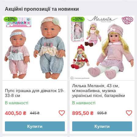
Акційні пропозиції та новинки
–10%
–10%
Лялька Меланія, 43 см,
Пупс іграшка для дівчаток 19-
м'яконабивна, музика
33-8 см
українські пісні, батарейки
таблетки, у коробці
В наявності
В наявності
400,50
895,50
₴
₴
445 ₴
995 ₴
Купити
Купити