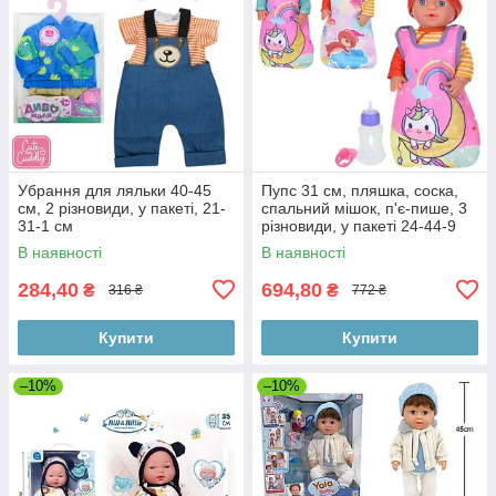
Убрання для ляльки 40-45
Пупс 31 см, пляшка, соска,
см, 2 різновиди, у пакеті, 21-
спальний мішок, п'є-пише, 3
31-1 см
різновиди, у пакеті 24-44-9
см
В наявності
В наявності
284,40
694,80
₴
₴
316 ₴
772 ₴
Купити
Купити
–10%
–10%