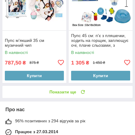
Пупс 45 см: п'є з пляшечки,
Пупс м'якший 35 см
ходить на горщик, заплющує
музичний чип
очі, плаче сльозами, з
аксесуарами, у коробці
В наявності
В наявності
787,50
1 305
₴
₴
875 ₴
1 450 ₴
Купити
Купити
Показати ще
Про нас
96% позитивних з 294 відгуків за рік
Працює з 27.03.2014