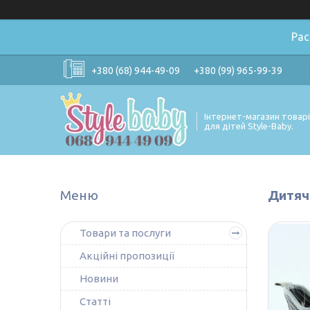
Ра
+380 (68) 944-49-09
+380 (99) 965-99-39
Інтернет-магазин товар
для дітей Style-Baby.
Дитячі
Товари та послуги
Акційні пропозиції
Новини
Статті