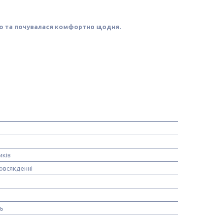
ьно та почувалася комфортно щодня.
иків
овсякденні
нь