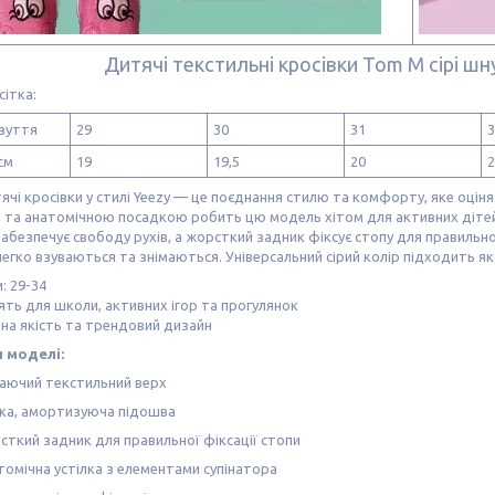
Дитячі текстильні кросівки Tom M сірі шну
сітка:
зуття
29
30
31
3
см
19
19,5
20
2
тячі кросівки у стилі Yeezy — це поєднання стилю та комфорту, яке оціня
 та анатомічною посадкою робить цю модель хітом для активних дітей.
абезпечує свободу рухів, а жорсткий задник фіксує стопу для правильно
легко взуваються та знімаються. Універсальний сірий колір підходить як
: 29-34
ть для школи, активних ігор та прогулянок
на якість та трендовий дизайн
 моделі:
аючий текстильний верх
чка, амортизуюча підошва
сткий задник для правильної фіксації стопи
томічна устілка з елементами супінатора