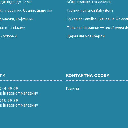
яг від 0 до 12 міс
М’які іграшки ТМ Левеня
и, повзунки, бодіки, шапочки
Ляльки та пупси Baby Born
долазки, кофтинки
Sylvanian Families Сильванія Фемелі
лати та піжами
Популярні іграшки — герої мультф
і костюми
Дерев’яні мольберти
 944-49-09
Галина
 інтернет магазину
 965-99-39
 інтернет магазину