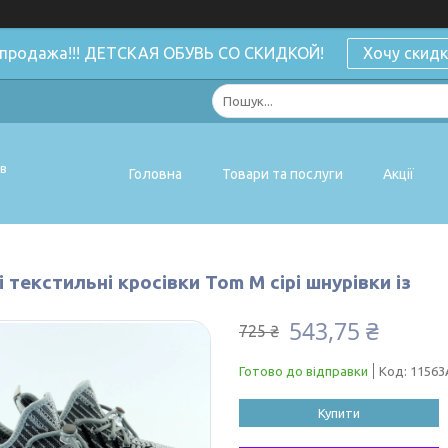
спродажа!!! ДЕТСКАЯ ОБУВЬ СО СКИДКОЙ!
Хочу скидк
ів
Головна
Товари та послуги
Акції
 текстильні кросівки Tom M сірі шнурівки із
543,75 ₴
725 ₴
Готово до відправки
Код:
11563
Купити