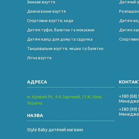
Зимове взуття
Дитячий од
Демісезонне взуття
Розпашонк
Спортивне взуття, кеди
Дитячі во
Дитячі туфлі, балетки та мокасини
Дитячі ха
Дитячі капці для дому та садочка
Спортивн
Танцювальне взуття, чешки та балетки
Літнє взуття
+380 (68)
м. Кривий Ріг, 4-й Зарічний, 21Ж, Київ,
Менеджер
Україна
+380 (99)
Менеджер
Style Baby дитячий магазин