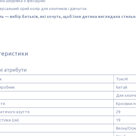
чна шнурівка з фіксацією
ерсальний сірий колір для хлопчиків і дівчаток
ь — вибір батьків, які хочуть, щоб їхня дитина виглядала стил
теристики
і атрибути
к
Том.М
виробник
Китай
Для хлопч
ття
Кросівки п
дитячого взуття
29
стілки (см)
19
Весна/Осі