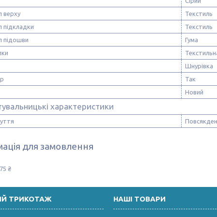
Сірий
л верху
Текстиль
л підкладки
Текстиль
л підошви
Гума
лки
Текстильн
Шнурівка
ор
Так
Новий
тувальницькі характеристики
зуття
Повсякден
ація для замовлення
75 ₴
ИЙ ТРИКОТАЖ
НАШІ ТОВАРИ