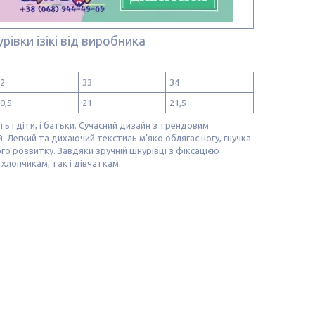
рівки ізікі від виробника
2
33
34
0,5
21
21,5
ть і діти, і батьки. Сучасний дизайн з трендовим
 Легкий та дихаючий текстиль м’яко облягає ногу, гнучка
го розвитку. Завдяки зручній шнурівці з фіксацією
 хлопчикам, так і дівчаткам.