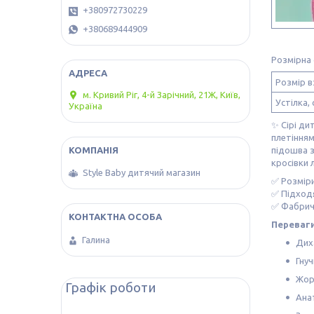
+380972730229
+380689444909
Розмірна 
Розмір в
м. Кривий Ріг, 4-й Зарічний, 21Ж, Київ,
Устілка, 
Україна
✨ Сірі ди
плетінням
підошва з
кросівки 
Style Baby дитячий магазин
✅ Розміри
✅ Підходя
✅ Фабрич
Переваги
Галина
Дих
Гну
Жор
Графік роботи
Ана