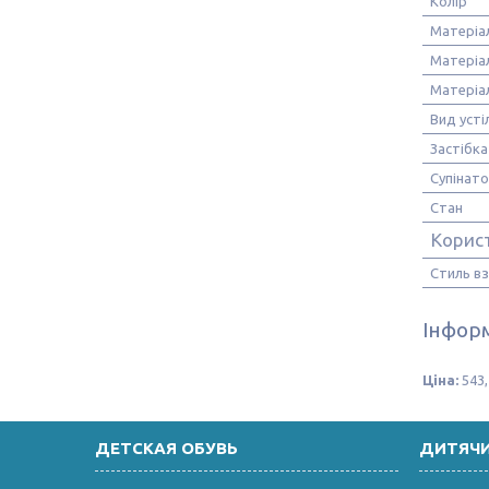
Колір
Матеріа
Матеріа
Матеріа
Вид усті
Застібка
Супінат
Стан
Корис
Стиль в
Інформ
Ціна:
543,
ДЕТСКАЯ ОБУВЬ
ДИТЯЧ