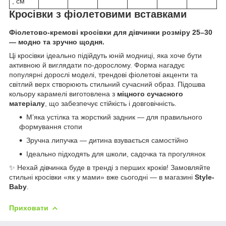
, см
Кросівки з фіолетовими вставками
Фіолетово-кремові кросівки для дівчинки розміру 25–30
— модно та зручно щодня.
Ці кросівки ідеально підійдуть юній модниці, яка хоче бути
активною й виглядати по-дорослому. Форма нагадує
популярні дорослі моделі, трендові фіолетові акценти та
світлий верх створюють стильний сучасний образ. Підошва
кольору карамелі виготовлена з
міцного сучасного
матеріалу
, що забезпечує стійкість і довговічність.
М’яка устілка та жорсткий задник — для правильного
формування стопи
Зручна липучка — дитина взувається самостійно
Ідеально підходять для школи, садочка та прогулянок
✨ Нехай дівчинка буде в тренді з перших кроків! Замовляйте
стильні кросівки «як у мами» вже сьогодні — в магазині
Style-
Baby
.
Приховати