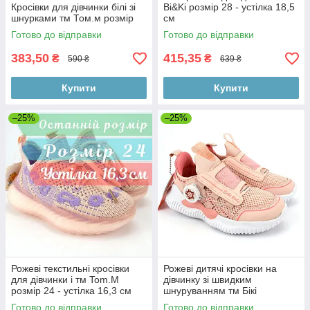
Кросівки для дівчинки білі зі
Bi&Ki розмір 28 - устілка 18,5
шнурками тм Том.м розмір
см
Готово до відправки
Готово до відправки
383,50
415,35
₴
₴
590 ₴
639 ₴
Купити
Купити
–25%
–25%
Рожеві текстильні кросівки
Рожеві дитячі кросівки на
для дівчинки і тм Tom.M
дівчинку зі швидким
розмір 24 - устілка 16,3 см
шнуруванням тм Бікі
Готово до відправки
Готово до відправки