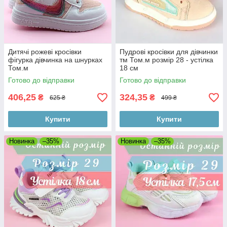
Дитячі рожеві кросівки
Пудрові кросівки для дівчинки
фігурка дівчинка на шнурках
тм Том.м розмір 28 - устілка
Том.м
18 см
Готово до відправки
Готово до відправки
406,25
324,35
₴
₴
625 ₴
499 ₴
Купити
Купити
Новинка
–35%
Новинка
–35%