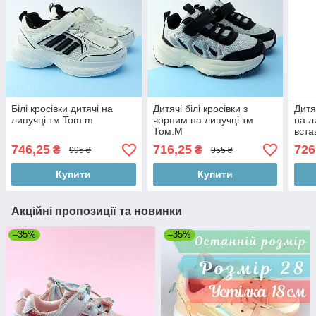
Білі кросівки дитячі на
Дитячі білі кросівки з
Дитя
липучці тм Tom.m
чорним на липучці тм
на л
Том.M
вста
746,25
716,25
726
₴
₴
995 ₴
955 ₴
Купити
Купити
Акційні пропозиції та новинки
–35%
–35%