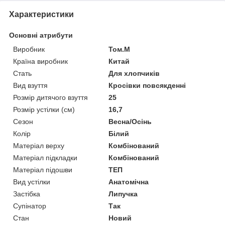
Характеристики
Основні атрибути
Виробник
Том.М
Країна виробник
Китай
Стать
Для хлопчиків
Вид взуття
Кросівки повсякденні
Розмір дитячого взуття
25
Розмір устілки (см)
16,7
Сезон
Весна/Осінь
Колір
Білий
Матеріал верху
Комбінований
Матеріал підкладки
Комбінований
Матеріал підошви
ТЕП
Вид устілки
Анатомічна
Застібка
Липучка
Супінатор
Так
Стан
Новий