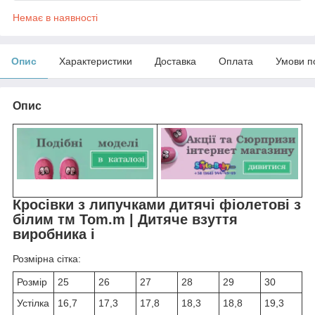
Немає в наявності
Опис
Характеристики
Доставка
Оплата
Умови п
Опис
Кросівки з липучками дитячі фіолетові з
білим тм Tom.m | Дитяче взуття
виробника i
Розмірна сітка:
Розмір
25
26
27
28
29
30
Устілка
16,7
17,3
17,8
18,3
18,8
19,3