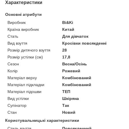
Характеристики
Основні атрибути
Виробник
Bi&Ki
Країна виробник
Китай
Стать
Для дівчаток
Вид взуття
Кросівки повсякденні
Розмір дитячого взуття
28
Розмір устілки (см)
17,8
Сезон
Весна/Осінь
Колір
Рожевий
Матеріал верху
Комбінований
Матеріал підкладки
Комбінований
Матеріал підошви
ТЕП
Вид устілки
Шкіряна
Супінатор
Так
Стан
Новий
Користувальницькі характеристики
Стиль взуття
Повсякденний