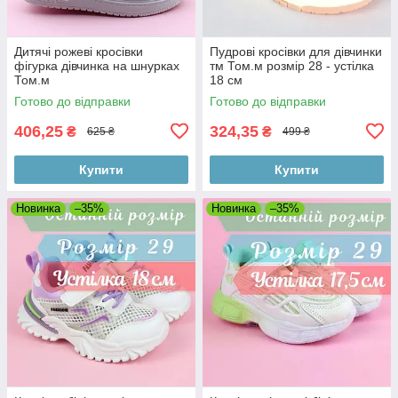
Дитячі рожеві кросівки
Пудрові кросівки для дівчинки
фігурка дівчинка на шнурках
тм Том.м розмір 28 - устілка
Том.м
18 см
Готово до відправки
Готово до відправки
406,25
324,35
₴
₴
625 ₴
499 ₴
Купити
Купити
Новинка
–35%
Новинка
–35%