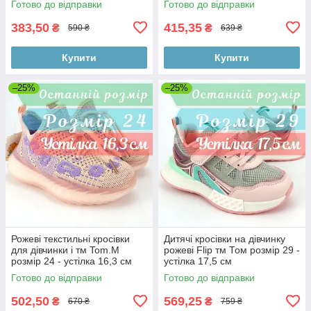
Готово до відправки
Готово до відправки
383,50
415,35
₴
₴
590 ₴
639 ₴
Купити
Купити
–25%
–25%
Рожеві текстильні кросівки
Дитячі кросівки на дівчинку
для дівчинки і тм Tom.M
рожеві Flip тм Том розмір 29 -
розмір 24 - устілка 16,3 см
устілка 17,5 см
Готово до відправки
Готово до відправки
502,50
569,25
₴
₴
670 ₴
759 ₴