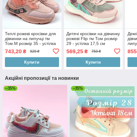
Теплі рожеві кросівки для
Дитячі кросівки на дівчинку
Демі
дівчинки на липучці тм
рожеві Flip тм Том розмір
дівч
Том.М розмір 35 - устілка
29 - устілка 17,5 см
липу
22 см
743,20
569,25
855
₴
₴
929 ₴
759 ₴
Купити
Купити
Акційні пропозиції та новинки
–35%
–35%