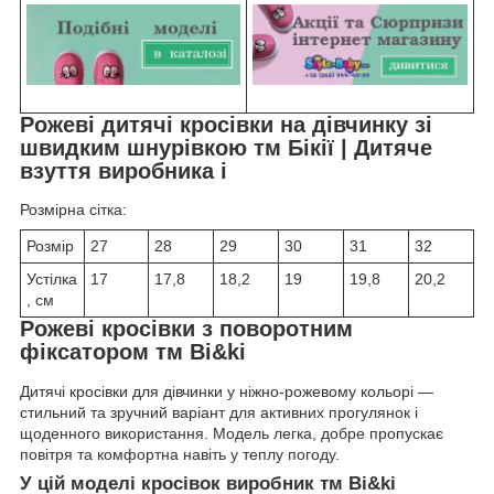
Рожеві дитячі кросівки на дівчинку зі
швидким шнурівкою тм Бікії | Дитяче
взуття виробника i
Розмірна сітка:
Розмір
27
28
29
30
31
32
Устілка
17
17,8
18,2
19
19,8
20,2
, см
Рожеві кросівки з поворотним
фіксатором
тм Bi&ki
Дитячі кросівки для дівчинки у ніжно-рожевому кольорі —
стильний та зручний варіант для активних прогулянок і
щоденного використання. Модель легка, добре пропускає
повітря та комфортна навіть у теплу погоду.
У цій моделі кросівок виробник
тм Bi&ki