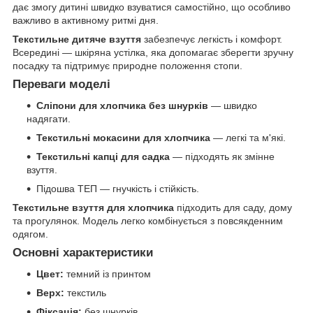
дає змогу дитині швидко взуватися самостійно, що особливо
важливо в активному ритмі дня.
Текстильне дитяче взуття
забезпечує легкість і комфорт.
Всередині — шкіряна устілка, яка допомагає зберегти зручну
посадку та підтримує природне положення стопи.
Переваги моделі
Сліпони для хлопчика без шнурків
— швидко
надягати.
Текстильні мокасини для хлопчика
— легкі та м'які.
Текстильні капці для садка
— підходять як змінне
взуття.
Підошва ТЕП — гнучкість і стійкість.
Текстильне взуття для хлопчика
підходить для саду, дому
та прогулянок. Модель легко комбінується з повсякденним
одягом.
Основні характеристики
Цвет:
темний із принтом
Верх:
текстиль
Фіксація:
без шнурків