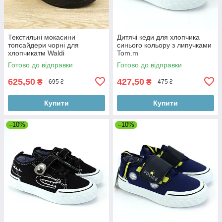
Текстильні мокасини
Дитячі кеди для хлопчика
топсайдери чорні для
синього кольору з липучками
хлопчикатм Waldi
Tom.m
Готово до відправки
Готово до відправки
625,50
427,50
₴
₴
695 ₴
475 ₴
Купити
Купити
–10%
–10%