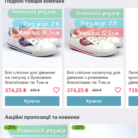
Подібні товари компанії
Білі сліпони для дівчинки
Білі сліпони налипучці для
Легк
на липучці з бузковими
дівчинки з рожевими
крос
блискітками тм Том.м
блискітками тм Том.м
дівч
розмір 26 - устілка 16,5 см
розмір 28 - устілка 17,5 см
374,25
374,25
715
₴
₴
499 ₴
499 ₴
Купити
Купити
Акційні пропозиції та новинки
–25%
–25%