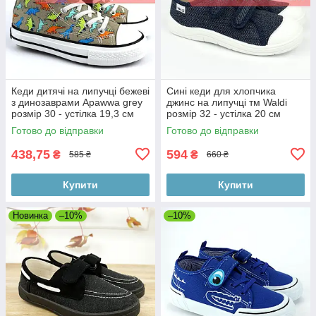
Кеди дитячі на липучці бежеві
Сині кеди для хлопчика
з динозаврами Apawwa grey
джинс на липучці тм Waldi
розмір 30 - устілка 19,3 см
розмір 32 - устілка 20 см
Готово до відправки
Готово до відправки
438,75
594
₴
₴
585 ₴
660 ₴
Купити
Купити
Новинка
–10%
–10%