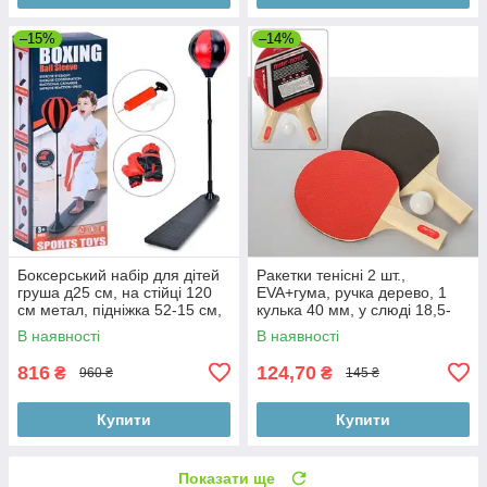
–15%
–14%
Боксерський набір для дітей
Ракетки тенісні 2 шт.,
груша д25 см, на стійці 120
EVA+гума, ручка дерево, 1
см метал, підніжка 52-15 см,
кулька 40 мм, у слюді 18,5-
насос
29-4 см
В наявності
В наявності
816
124,70
₴
₴
960 ₴
145 ₴
Купити
Купити
Показати ще