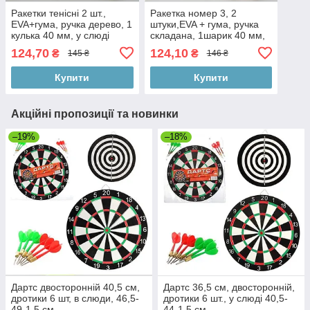
Ракетки тенісні 2 шт.,
Ракетка номер 3, 2
EVA+гума, ручка дерево, 1
штуки,EVA + гума, ручка
кулька 40 мм, у слюді
складана, 1шарик 40 мм,
18,5-29-4 см
у слюді, 18-29-4 см
124,70
124,10
₴
₴
145 ₴
146 ₴
Купити
Купити
Акційні пропозиції та новинки
–19%
–18%
Дартс двосторонній 40,5 см,
Дартс 36,5 см, двосторонній,
дротики 6 шт, в слюди, 46,5-
дротики 6 шт., у слюді 40,5-
49-1,5 см
44-1,5 см