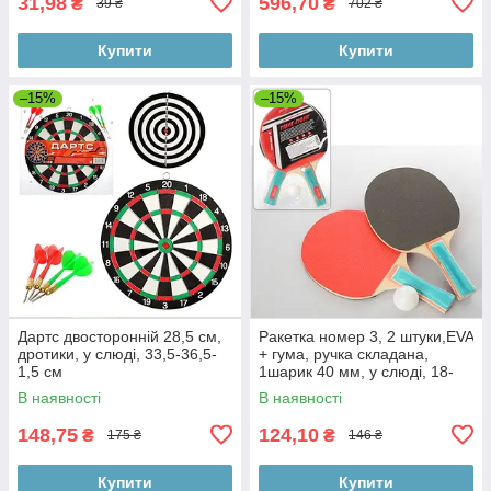
31,98
596,70
₴
₴
39 ₴
702 ₴
Купити
Купити
–15%
–15%
Дартс двосторонній 28,5 см,
Ракетка номер 3, 2 штуки,EVA
дротики, у слюді, 33,5-36,5-
+ гума, ручка складана,
1,5 см
1шарик 40 мм, у слюді, 18-
29-4 см
В наявності
В наявності
148,75
124,10
₴
₴
175 ₴
146 ₴
Купити
Купити