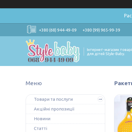
Ра
+380 (68) 944-49-09
+380 (99) 965-99-39
Інтернет-магазин товар
для дітей Style-Baby.
Ракетк
Товари та послуги
Акційні пропозиції
Новини
Статті