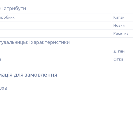
і атрибути
виробник
Китай
Новий
Ракетка
тувальницькі характеристики
Дітям
а
Сітка
ація для замовлення
30 ₴