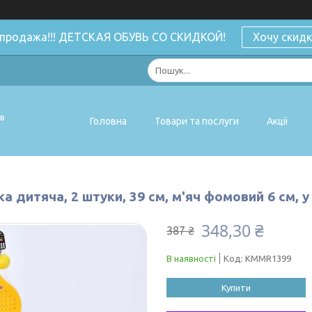
спродажа!!! ДЕТСКАЯ ОБУВЬ СО СКИДКОЙ!
Хочу скидк
ів
Головна
Товари та послуги
Акції
а дитяча, 2 штуки, 39 см, м'яч фомовий 6 см, у 
348,30 ₴
387 ₴
В наявності
Код:
KMMR1399
Купити