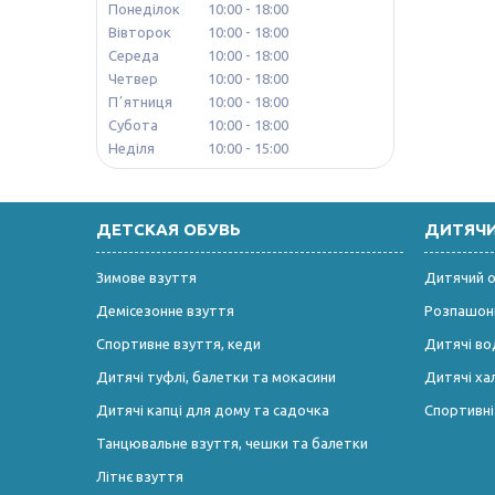
Понеділок
10:00
18:00
Вівторок
10:00
18:00
Середа
10:00
18:00
Четвер
10:00
18:00
Пʼятниця
10:00
18:00
Субота
10:00
18:00
Неділя
10:00
15:00
ДЕТСКАЯ ОБУВЬ
ДИТЯЧ
Зимове взуття
Дитячий од
Демісезонне взуття
Розпашонк
Спортивне взуття, кеди
Дитячі во
Дитячі туфлі, балетки та мокасини
Дитячі ха
Дитячі капці для дому та садочка
Спортивн
Танцювальне взуття, чешки та балетки
Літнє взуття