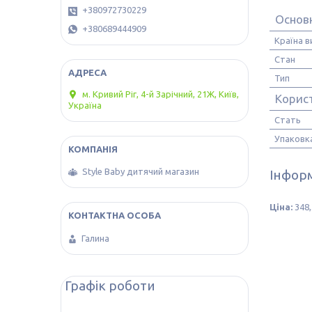
+380972730229
Основн
+380689444909
Країна 
Стан
Тип
м. Кривий Ріг, 4-й Зарічний, 21Ж, Київ,
Корис
Україна
Стать
Упаковк
Style Baby дитячий магазин
Інформ
Ціна:
348,
Галина
Графік роботи