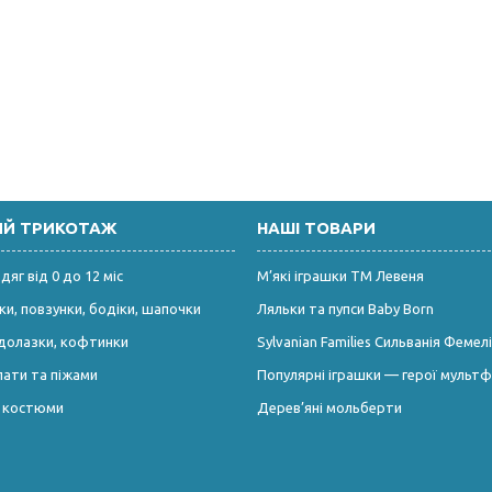
ИЙ ТРИКОТАЖ
НАШІ ТОВАРИ
яг від 0 до 12 міс
М’які іграшки ТМ Левеня
и, повзунки, бодіки, шапочки
Ляльки та пупси Baby Born
долазки, кофтинки
Sylvanian Families Сильванія Фемелі
лати та піжами
Популярні іграшки — герої мультф
і костюми
Дерев’яні мольберти