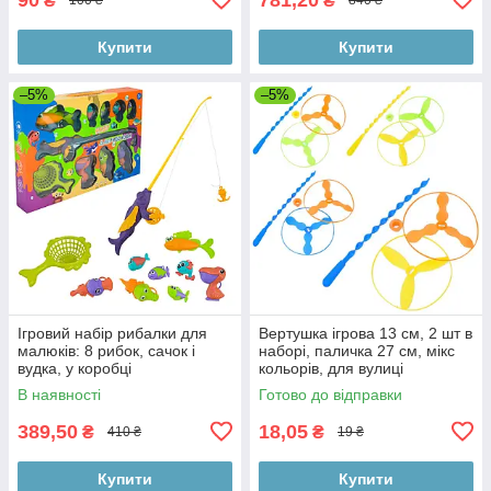
₴
₴
100 ₴
840 ₴
Купити
Купити
–5%
–5%
Ігровий набір рибалки для
Вертушка ігрова 13 см, 2 шт в
малюків: 8 рибок, сачок і
наборі, паличка 27 см, мікс
вудка, у коробці
кольорів, для вулиці
В наявності
Готово до відправки
389,50
18,05
₴
₴
410 ₴
19 ₴
Купити
Купити