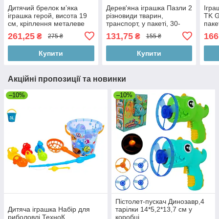
Дитячий брелок м’яка
Дерев'яна іграшка Пазли 2
Ігра
іграшка герой, висота 19
різновиди тварин,
TK G
см, кріплення металеве
транспорт, у пакеті, 30-
паке
кільце, упаковано в пакет
12,5-1см
261,25
131,75
166
₴
₴
275 ₴
155 ₴
та коробку
Купити
Купити
Акційні пропозиції та новинки
–10%
–10%
Пістолет-пускач Динозавр,4
Дитяча іграшка Набір для
тарілки 14*5,2*13,7 см у
риболовлі ТехноК
коробці