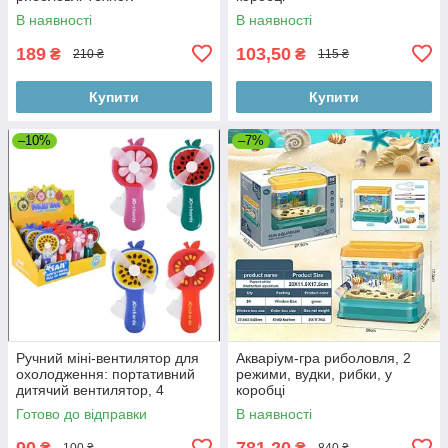
В наявності
В наявності
189
103,50
₴
₴
210 ₴
115 ₴
Купити
Купити
–10%
–7%
Ручний міні-вентилятор для
Акваріум-гра риболовля, 2
охолодження: портативний
режими, вудки, рибки, у
дитячий вентилятор, 4
коробці
яскравих види мікс
Готово до відправки
В наявності
90
781,20