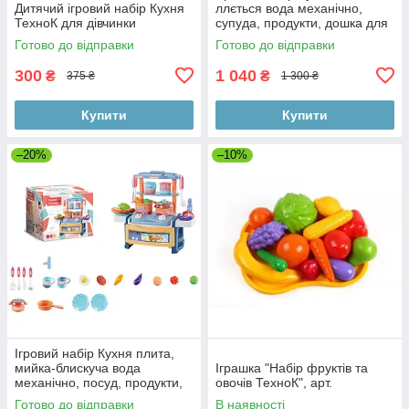
Дитячий ігровий набір Кухня
ллється вода механічно,
ТехноК для дівчинки
супуда, продукти, дошка для
Готово до відправки
Готово до відправки
300
1 040
₴
₴
375 ₴
1 300 ₴
Купити
Купити
–20%
–10%
Ігровий набір Кухня плита,
мийка-блискуча вода
Іграшка "Набір фруктів та
механічно, посуд, продукти,
овочів ТехноК", арт.
музика,світло,батарейки,
Готово до відправки
В наявності