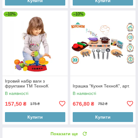
Купити
Купити
–10%
–10%
Ігровий набір ваги з
фруктами ТМ ТехноК
Іграшка "Кухня ТехноК", арт.
В наявності
В наявності
157,50
676,80
₴
₴
175 ₴
752 ₴
Купити
Купити
Показати ще