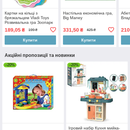
Картки на кільці з
Настільна економічна гра,
Абет
брязкальцем Vladi Toys
Big Maney
Влад
Розвивальна гра Зоопарк
189,05
331,50
210
₴
₴
199 ₴
425 ₴
Купити
Купити
Акційні пропозиції та новинки
–20%
–20%
Ігровий набір Кухня мийка-