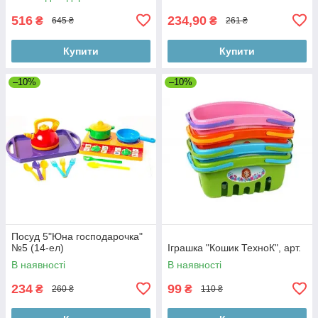
коробка
516
234,90
₴
₴
645 ₴
261 ₴
Купити
Купити
–10%
–10%
Посуд 5"Юна господарочка"
№5 (14-ел)
Іграшка "Кошик ТехноК", арт.
В наявності
В наявності
234
99
₴
₴
260 ₴
110 ₴