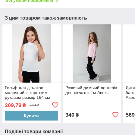
Всі умови повернення
З цим товаром також замовляють
Гольф для дівчаток
Рожевий дитячий лонгслів
Дитя
молочний із коротким
для дівчаток Тм Авекс
бант
рукавом розмір 164 см
Авек
209,79
₴
259 ₴
340
569
₴
Купити
Подібні товари компанії