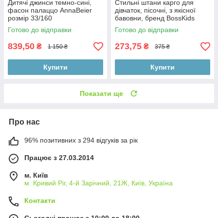
Дитячі джинси темно-сині,
Стильні штани карго для
фасон палаццо AnnaBeier
дівчаток, пісочні, з якісної
розмір 33/160
бавовни, бренд BossKids
розмір 146 см
Готово до відправки
Готово до відправки
839,50
273,75
₴
₴
1 150 ₴
375 ₴
Купити
Купити
Показати ще
Про нас
96% позитивних з 294 відгуків за рік
Працює з 27.03.2014
м. Київ
м. Кривий Ріг, 4-й Зарічний, 21Ж, Київ, Україна
Контакти