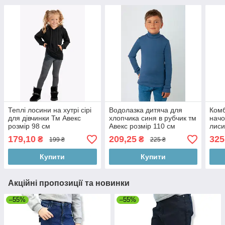
Теплі лосини на хутрі сірі
Водолазка дитяча для
Комб
для дівчинки Тм Авекс
хлопчика синя в рубчик тм
начо
розмір 98 см
Авекс розмір 110 см
лиси
см
179,10
209,25
325
₴
₴
199 ₴
225 ₴
Купити
Купити
Акційні пропозиції та новинки
–55%
–55%