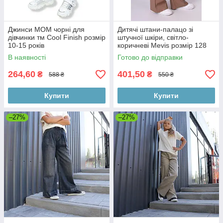
Джинси МОМ чорні для
Дитячі штани-палацо зі
дівчинки тм Cool Finish розмір
штучної шкіри, світло-
10-15 років
коричневі Mevis розмір 128
В наявності
Готово до відправки
264,60
401,50
₴
₴
588 ₴
550 ₴
Купити
Купити
–27%
–27%