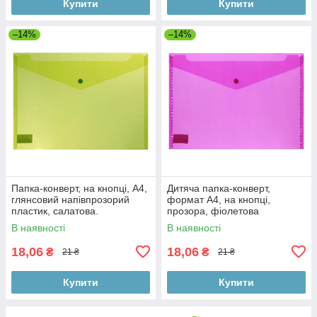
Купити
Купити
–14%
–14%
Папка-конверт, на кнопці, А4,
Дитяча папка-конверт,
глянсовий напівпрозорий
формат А4, на кнопці,
пластик, салатова.
прозора, фіолетова
В наявності
В наявності
18,06
18,06
₴
₴
21 ₴
21 ₴
Купити
Купити