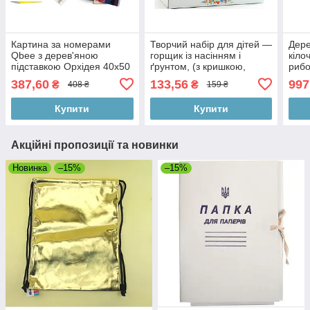
Картина за номерами
Творчий набір для дітей —
Дере
Qbee з дерев'яною
горщик із насінням і
кіло
підставкою Орхідея 40х50
ґрунтом, (з кришкою,
рибо
см: творчий набір для
пластик) 13-10-10 см,
цифр
387,60
133,56
997
₴
₴
408 ₴
159 ₴
дітей і дорослих
ґрунт насіння, у пакеті
аксе
коро
Купити
Купити
Акційні пропозиції та новинки
Новинка
–15%
–15%