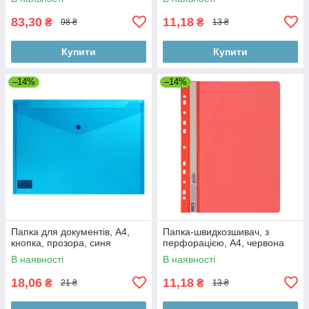
83,30
11,18
₴
₴
98 ₴
13 ₴
Купити
Купити
–14%
–14%
Папка для документів, А4,
Папка-швидкозшивач, з
кнопка, прозора, синя
перфорацією, А4, червона
В наявності
В наявності
18,06
11,18
₴
₴
21 ₴
13 ₴