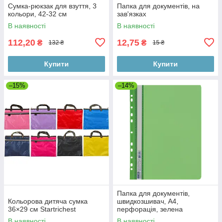
Сумка-рюкзак для взуття, 3
Папка для документів, на
кольори, 42-32 см
зав'язках
В наявності
В наявності
112,20
12,75
₴
₴
132 ₴
15 ₴
Купити
Купити
–15%
–14%
Папка для документів,
Кольорова дитяча сумка
швидкозшивач, А4,
36×29 см Startrichest
перфорація, зелена
В наявності
В наявності