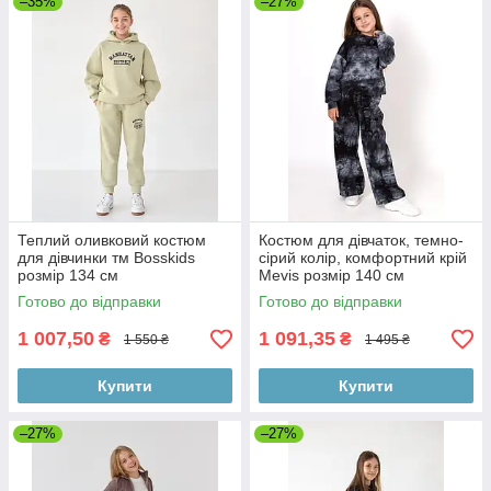
–35%
–27%
Теплий оливковий костюм
Костюм для дівчаток, темно-
для дівчинки тм Bosskids
сірий колір, комфортний крій
розмір 134 см
Mevis розмір 140 см
Готово до відправки
Готово до відправки
1 007,50
1 091,35
₴
₴
1 550 ₴
1 495 ₴
Купити
Купити
–27%
–27%