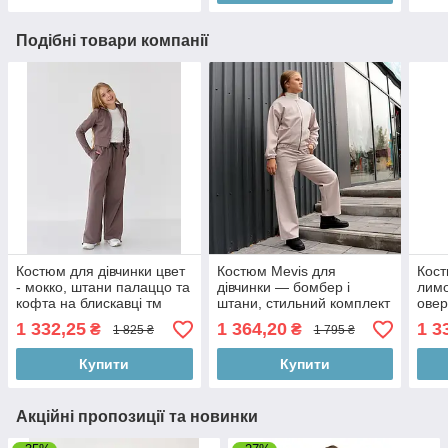
Подібні товари компанії
Костюм для дівчинки цвет
Костюм Mevis для
Кост
- мокко, штани палаццо та
дівчинки — бомбер і
лимо
кофта на блискавці тм
штани, стильний комплект
овер
BossKids розмір 164
розмір 152 см
шок
1 332,25
1 364,20
1 3
₴
₴
1 825 ₴
1 795 ₴
Купити
Купити
Акційні пропозиції та новинки