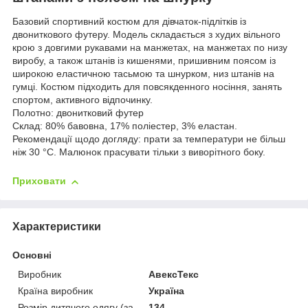
Базовий спортивний костюм для дівчаток-підлітків із
двониткового футеру. Модель складається з худих вільного
крою з довгими рукавами на манжетах, на манжетах по низу
виробу, а також штанів із кишенями, пришивним поясом із
широкою еластичною тасьмою та шнурком, низ штанів на
гумці. Костюм підходить для повсякденного носіння, занять
спортом, активного відпочинку.
Полотно: двонитковий футер
Склад: 80% бавовна, 17% поліестер, 3% еластан.
Рекомендації щодо догляду: прати за температури не більш
ніж 30 °C. Малюнок прасувати тільки з виворітного боку.
Приховати
Характеристики
Основні
Виробник
АвексТекс
Країна виробник
Україна
Розмір дитячого одягу (за
134