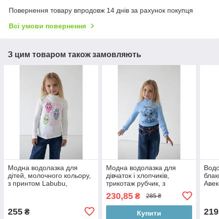
Повернення товару впродовж 14 днів за рахунок покупця
Всі умови повернення
З цим товаром також замовляють
Модна водолазка для
Модна водолазка для
Водо
дітей, молочного кольору,
дівчаток і хлопчиків,
блак
з принтом Labubu,
трикотаж рубчик, з
Авек
трикотаж рубчик розмір 92
принтом Стіч розмір 128
230,85
₴
285 ₴
см
255
219
₴
Купити