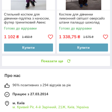
Стильний костюм для
Костюм для дівчинки
дівчинки-підлітка з начосом,
лимонний світшот оверсайз
футер тринитковий Авекс
штани палаццо шоколад
розмір 158
Готово до відправки
Готово до відправки
1 102
1 338,75
₴
₴
1 450 ₴
1 575 ₴
Купити
Купити
Показати ще
Про нас
96% позитивних з 294 відгуків за рік
Працює з 27.03.2014
м. Київ
м. Кривий Ріг, 4-й Зарічний, 21Ж, Київ, Україна