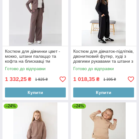
Костюм для дівчинки цвет -
Костюм для дівчаток-підлітків,
мокко, штани палаццо та
двонитковий футер, худі з
кофта на блискавці тм
довгими рукавами та штани з
BossKids розмір 164
кишенями для спорту та
Готово до відправки
Готово до відправки
1 332,25
1 018,35
₴
₴
1 825 ₴
1 395 ₴
Купити
Купити
–24%
–24%