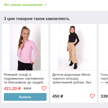
Всі умови повернення
З цим товаром також замовляють
Рожевий гольф із
Дитяча водолазка Mevis
Голь
подовженою горловиною
чорного кольору,
горл
та блискавкою до грудей,
трикотажний рубчик, без
— те
Mevis розмір 110
закота розмір 116 см
легк
421,20
₴
520 ₴
116
450
339
₴
Купити