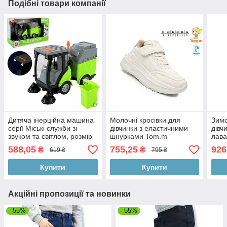
Подібні товари компанії
Дитяча інерційна машина
Молочні кросівки для
Зимо
серії Міські служби зі
дівчинки з еластичними
дівч
звуком та світлом, розмір
шнурками Tom.m
лава
21,5 см
Clib
588,05
755,25
926
₴
₴
619 ₴
795 ₴
Купити
Купити
Акційні пропозиції та новинки
–55%
–55%