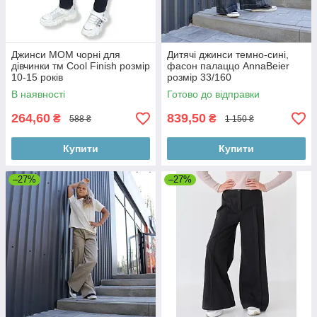
Джинси МОМ чорні для
Дитячі джинси темно-сині,
дівчинки тм Cool Finish розмір
фасон палаццо AnnaBeier
10-15 років
розмір 33/160
В наявності
Готово до відправки
264,60
839,50
₴
₴
588 ₴
1 150 ₴
Купити
Купити
–27%
–27%