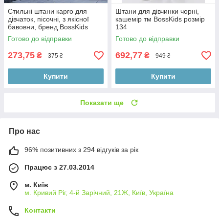
Стильні штани карго для
Штани для дівчинки чорні,
дівчаток, пісочні, з якісної
кашемір тм BossKids розмір
бавовни, бренд BossKids
134
розмір 146 см
Готово до відправки
Готово до відправки
273,75
692,77
₴
₴
375 ₴
949 ₴
Купити
Купити
Показати ще
Про нас
96% позитивних з 294 відгуків за рік
Працює з 27.03.2014
м. Київ
м. Кривий Ріг, 4-й Зарічний, 21Ж, Київ, Україна
Контакти