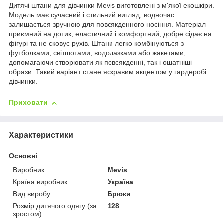
Дитячі штани для дівчинки Mevis виготовлені з м'якої екошкіри.
Модель має сучасний і стильний вигляд, водночас
залишається зручною для повсякденного носіння. Матеріал
приємний на дотик, еластичний і комфортний, добре сідає на
фігурі та не сковує рухів. Штани легко комбінуються з
футболками, світшотами, водолазками або жакетами,
допомагаючи створювати як повсякденні, так і ошатніші
образи. Такий варіант стане яскравим акцентом у гардеробі
дівчинки.
Приховати
Характеристики
Основні
Виробник
Mevis
Країна виробник
Україна
Вид виробу
Брюки
Розмір дитячого одягу (за
128
зростом)