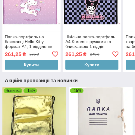
Папка-портфель на
Шкільна папка-портфель
Папк
блискавці Hello Kitty,
A4 Kuromi з ручками та
твор
формат A4, 1 відділення
блискавкою 1 відділ
на б
261,25
261,25
261
₴
₴
275 ₴
275 ₴
Купити
Купити
Акційні пропозиції та новинки
Новинка
–15%
–15%