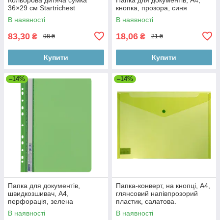
36×29 см Startrichest
кнопка, прозора, синя
В наявності
В наявності
83,30
18,06
₴
₴
98 ₴
21 ₴
Купити
Купити
–14%
–14%
Папка для документів,
Папка-конверт, на кнопці, А4,
швидкозшивач, А4,
глянсовий напівпрозорий
перфорація, зелена
пластик, салатова.
В наявності
В наявності