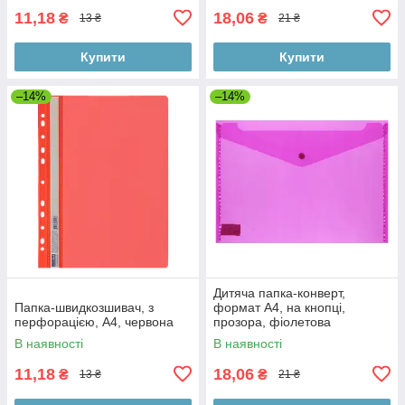
11,18
18,06
₴
₴
13 ₴
21 ₴
Купити
Купити
–14%
–14%
Дитяча папка-конверт,
Папка-швидкозшивач, з
формат А4, на кнопці,
перфорацією, А4, червона
прозора, фіолетова
В наявності
В наявності
11,18
18,06
₴
₴
13 ₴
21 ₴