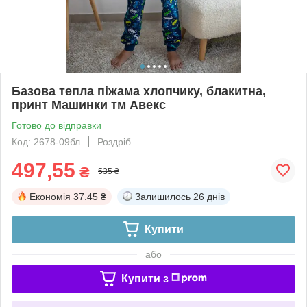
Базова тепла піжама хлопчику, блакитна,
принт Машинки тм Авекс
Готово до відправки
Код: 2678-09бл
Роздріб
497,55
₴
535 ₴
Економія
37.45 ₴
Залишилось
26 днів
Купити
або
Купити з