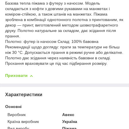
Базова тепла піжама з футеру з начосом. Модель
складається з кофти з довгими рукавами на манжетах і
коміром-стійкою, а також штанів на манжетах. Піжама
зроблена в комбінації однотонного полотна з принтованим, як
декор — принт, виготовлений методом шовкотрафаретного
друку. Полотно натуральне за складом, дає зсідання після
прання.
Полотно: футер із начосом Склад: 100% бавовна
Рекомендації щодо догляду: прати за температури не більш
ніж 30 °C. Допускається прання в режимі ручне або делікатне.
Полотно дає зсідання через наявність бавовни в складі.
Прохання враховувати це під час підбирання розміру.
Приховати
Характеристики
Основні
Виробник
Авекс
Країна виробник
Україна
Вид виробу
Піжама