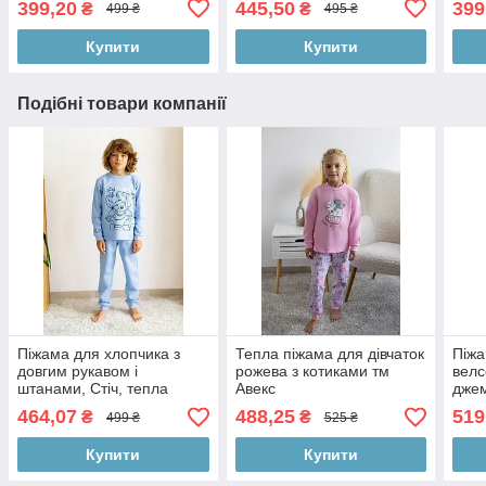
399,20
445,50
399
₴
₴
499 ₴
495 ₴
Купити
Купити
Подібні товари компанії
Піжама для хлопчика з
Тепла піжама для дівчаток
Піжа
довгим рукавом і
рожева з котиками тм
велс
штанами, Стіч, тепла
Авекс
джем
Авекс
Монс
464,07
488,25
519
₴
₴
499 ₴
525 ₴
Купити
Купити