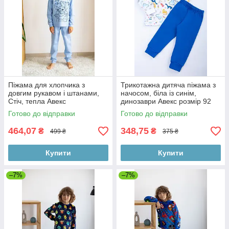
Піжама для хлопчика з
Трикотажна дитяча піжама з
довгим рукавом і штанами,
начосом, біла із синім,
Стіч, тепла Авекс
динозаври Авекс розмір 92
см
Готово до відправки
Готово до відправки
464,07
348,75
₴
₴
499 ₴
375 ₴
Купити
Купити
–7%
–7%