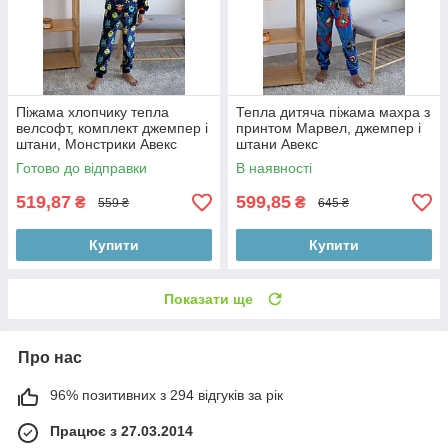
Піжама хлопчику тепла
Тепла дитяча піжама махра з
велсофт, комплект джемпер і
принтом Марвел, джемпер і
штани, Монстрики Авекс
штани Авекс
Готово до відправки
В наявності
519,87
599,85
₴
₴
559 ₴
645 ₴
Купити
Купити
Показати ще
Про нас
96% позитивних з 294 відгуків за рік
Працює з 27.03.2014