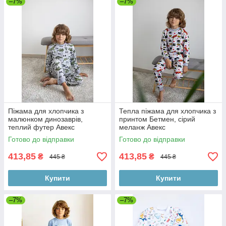
–7%
–7%
Піжама для хлопчика з
Тепла піжама для хлопчика з
малюнком динозаврів,
принтом Бетмен, сірий
теплий футер Авекс
меланж Авекс
Готово до відправки
Готово до відправки
413,85
413,85
₴
₴
445 ₴
445 ₴
Купити
Купити
–7%
–7%