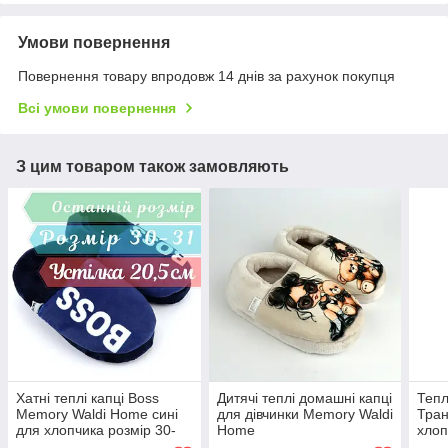
Умови повернення
Повернення товару впродовж 14 днів за рахунок покупця
Всі умови повернення
З цим товаром також замовляють
Хатні теплі капці Boss
Дитячі теплі домашні капці
Тепл
Memory Waldi Home сині
для дівчинки Memory Waldi
Тра
для хлопчика розмір 30-
Home
хлоп
31, устілка 20,5 см
Hom