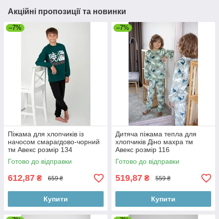
Акційні пропозиції та новинки
–7%
–7%
Піжама для хлопчиків із
Дитяча піжама тепла для
начосом смарагдово-чорний
хлопчиків Діно махра тм
тм Авекс розмір 134
Авекс розмір 116
Готово до відправки
Готово до відправки
612,87
519,87
₴
₴
659 ₴
559 ₴
Купити
Купити