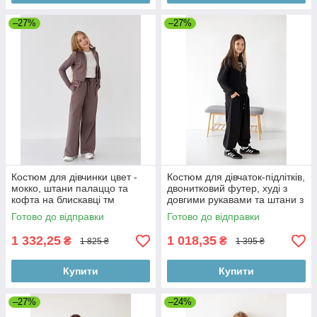
–27%
–27%
Костюм для дівчинки цвет -
Костюм для дівчаток-підлітків,
мокко, штани палаццо та
двонитковий футер, худі з
кофта на блискавці тм
довгими рукавами та штани з
BossKids розмір 164
кишенями для спорту та
Готово до відправки
Готово до відправки
1 332,25
1 018,35
₴
₴
1 825 ₴
1 395 ₴
Купити
Купити
–27%
–24%