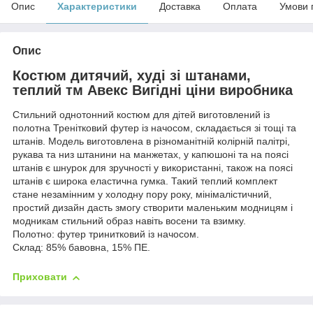
Опис
Характеристики
Доставка
Оплата
Умови 
Опис
Костюм дитячий, худі зі штанами,
теплий тм Авекс Вигідні ціни виробника
Стильний однотонний костюм для дітей виготовлений із
полотна Тренітковий футер із начосом, складається зі тощі та
штанів. Модель виготовлена в різноманітній колірній палітрі,
рукава та низ штанини на манжетах, у капюшоні та на поясі
штанів є шнурок для зручності у використанні, також на поясі
штанів є широка еластична гумка. Такий теплий комплект
стане незамінним у холодну пору року, мінімалістичний,
простий дизайн дасть змогу створити маленьким модницям і
модникам стильний образ навіть восени та взимку.
Полотно: футер тринитковий із начосом.
Склад: 85% бавовна, 15% ПЕ.
Приховати