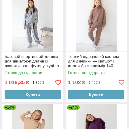
Базовий спортивний костюм
Теплий підлітковий костюм
для дівчаток-підлітків із
для дівчинки — світшот і
двониткового футеру, худі та
штани Авекс розмір 140
штани на гумці
Готово до відправки
Готово до відправки
1 018,35
1 102
₴
₴
1 395 ₴
1 450 ₴
Купити
Купити
–24%
–24%