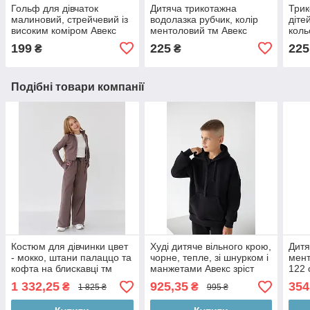
Гольф для дівчаток
Дитяча трикотажна
Трик
малиновий, стрейчевий із
водолазка рубчик, колір
діте
високим коміром Авекс
ментоловий тм Авекс
коль
розмір 98
розмір 110
98
199
225
225
₴
₴
Подібні товари компанії
Костюм для дівчинки цвет
Худі дитяче вільного крою,
Дитя
- мокко, штани палаццо та
чорне, тепле, зі шнурком і
мент
кофта на блискавці тм
манжетами Авекс зріст
122 
BossKids розмір 164
170 см
1 332,25
925,35
354
₴
₴
1 825 ₴
995 ₴