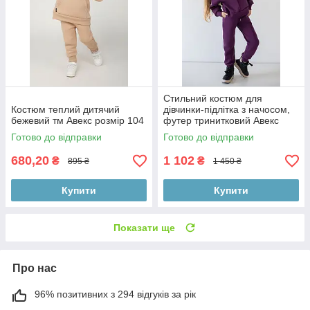
Стильний костюм для
Костюм теплий дитячий
дівчинки-підлітка з начосом,
бежевий тм Авекс розмір 104
футер тринитковий Авекс
розмір 158
Готово до відправки
Готово до відправки
680,20
1 102
₴
₴
895 ₴
1 450 ₴
Купити
Купити
Показати ще
Про нас
96% позитивних з 294 відгуків за рік