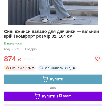
Сині джинси палацо для дівчинки — вільний
крій і комфорт розмір 32, 164 см
В наявності
Код: 2589
Роздріб
874
₴
1 150 ₴
Економія
276 ₴
Залишилось
38 днів
Купити
або
Купити з