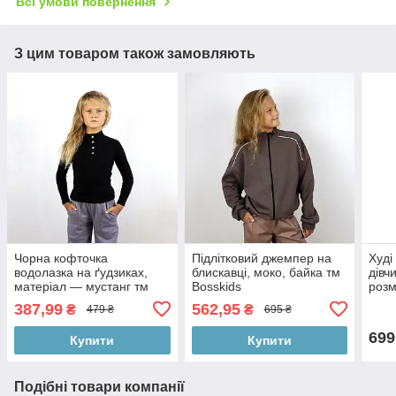
Всі умови повернення
З цим товаром також замовляють
Чорна кофточка
Підлітковий джемпер на
Худі
водолазка на ґудзиках,
блискавці, моко, байка тм
дівч
матеріал — мустанг тм
Bosskids
розм
BossKids
387,99
562,95
₴
₴
479 ₴
695 ₴
699
Купити
Купити
Подібні товари компанії