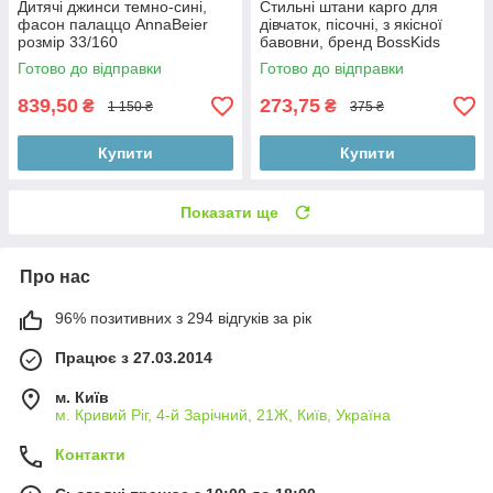
Дитячі джинси темно-сині,
Стильні штани карго для
фасон палаццо AnnaBeier
дівчаток, пісочні, з якісної
розмір 33/160
бавовни, бренд BossKids
розмір 146 см
Готово до відправки
Готово до відправки
839,50
273,75
₴
₴
1 150 ₴
375 ₴
Купити
Купити
Показати ще
Про нас
96% позитивних з 294 відгуків за рік
Працює з 27.03.2014
м. Київ
м. Кривий Ріг, 4-й Зарічний, 21Ж, Київ, Україна
Контакти