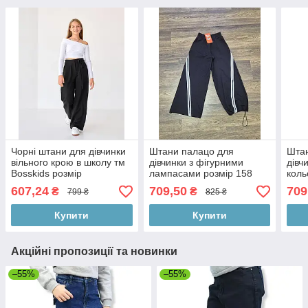
Чорні штани для дівчинки
Штани палацо для
Штан
вільного крою в школу тм
дівчинки з фігурними
дівч
Bosskids розмір
лампасами розмір 158
коль
128
607,24
709,50
709
₴
₴
799 ₴
825 ₴
Купити
Купити
Акційні пропозиції та новинки
–55%
–55%