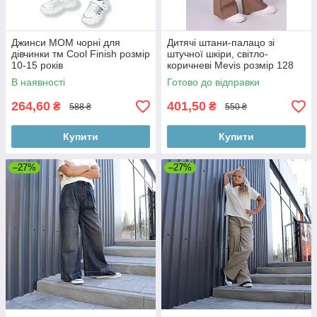
Джинси МОМ чорні для
Дитячі штани-палацо зі
дівчинки тм Cool Finish розмір
штучної шкіри, світло-
10-15 років
коричневі Mevis розмір 128
В наявності
Готово до відправки
264,60
401,50
₴
₴
588 ₴
550 ₴
Купити
Купити
–27%
–27%