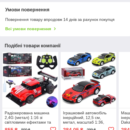
Умови повернення
Повернення товару впродовж 14 днів за рахунок покупця
Всі умови повернення
Подібні товари компанії
Радіокерована машина
Іграшковий автомобіль
Маш
2,4G (метал) 1:16 зі
інерційний, 12,5 см,
інер
світловими ефектами та
метал, масштаб 1:36,
Daka
функцією пари,
гумові колеса, 4 види
відч
855
284,05
284
₴
₴
900 ₴
299 ₴