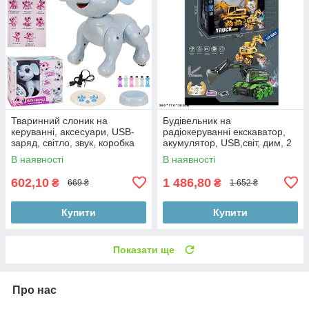
Тваринний слоник на
Будівельник на
керуванні, аксесуари, USB-
радіокеруванні екскаватор,
заряд, світло, звук, коробка
акумулятор, USB,світ, дим, 2
28*13*25 см
кольори, коробка 34*17*20,5
В наявності
В наявності
см
602,10
1 486,80
₴
₴
669 ₴
1 652 ₴
Купити
Купити
Показати ще
Про нас