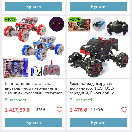
Купити
Купити
–10%
–10%
Іграшка-перевертень на
Джип на радіокеруванні,
дистанційному керуванні зі
акумулятор, 1:15, USB-
знімними колесами, світитися
зарядний, 2 кольори, у
коробці 36-21-21см
В наявності
В наявності
1 417,50
1 476
₴
₴
1 575 ₴
1 640 ₴
Купити
Купити