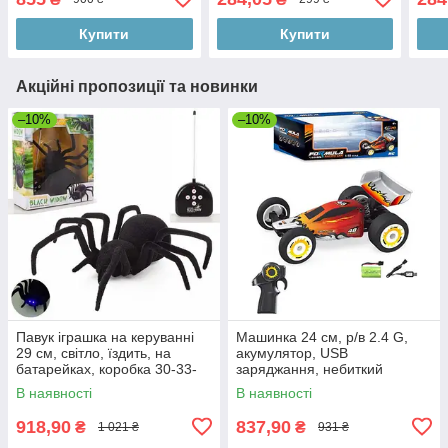
акумулятор, 24 см
коле
Купити
Купити
Акційні пропозиції та новинки
–10%
–10%
Павук іграшка на керуванні
Машинка 24 см, р/в 2.4 G,
29 см, світло, їздить, на
акумулятор, USB
батарейках, коробка 30-33-
заряджання, небиткий
10 см
корпус, поролонові колеса
В наявності
В наявності
918,90
837,90
₴
₴
1 021 ₴
931 ₴