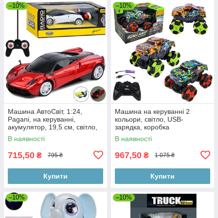
–10%
–10%
Машина АвтоСвіт, 1:24,
Машина на керуванні 2
Pagani, на керуванні,
кольори, світло, USB-
акумулятор, 19,5 см, світло,
зарядка, коробка
гумові колеса, USB зарядне
26,5*17*16,8 см.
В наявності
В наявності
715,50
967,50
₴
₴
795 ₴
1 075 ₴
Купити
Купити
–10%
–10%