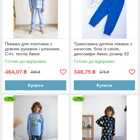
Піжама для хлопчика з
Трикотажна дитяча піжама з
довгим рукавом і штанами,
начосом, біла із синім,
Стіч, тепла Авекс
динозаври Авекс розмір 92
см
Готово до відправки
Готово до відправки
464,07
348,75
₴
₴
499 ₴
375 ₴
Купити
Купити
–7%
–7%