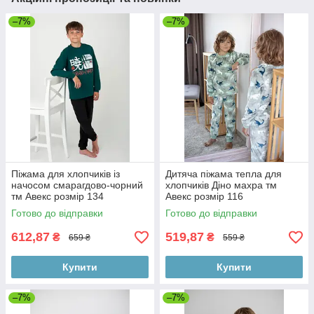
–7%
–7%
Піжама для хлопчиків із
Дитяча піжама тепла для
начосом смарагдово-чорний
хлопчиків Діно махра тм
тм Авекс розмір 134
Авекс розмір 116
Готово до відправки
Готово до відправки
612,87
519,87
₴
₴
659 ₴
559 ₴
Купити
Купити
–7%
–7%