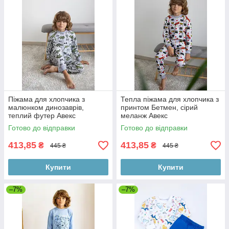
Піжама для хлопчика з
Тепла піжама для хлопчика з
малюнком динозаврів,
принтом Бетмен, сірий
теплий футер Авекс
меланж Авекс
Готово до відправки
Готово до відправки
413,85
413,85
₴
₴
445 ₴
445 ₴
Купити
Купити
–7%
–7%