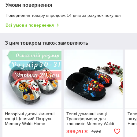
Умови повернення
Повернення товару впродовж 14 днів за рахунок покупця
Всі умови повернення
З цим товаром також замовляють
Новорічні дитячі кімнатні
Теплі домашні капці
Тапо
капці Щенячий Патруль
Трансформери для
нату
Memory Waldi Home
хлопчиків Memory Waldi
Home
розмір 30-31, устілка 20,5
Home
усті
399,20
₴
499 ₴
см