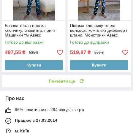
Базова тепла піжама
Піжама хлопчику тепла
хлопчику, блакитна, принт
велсофт, комплект джемпер і
Машинки тм Авекс
штани, Монстрики Авекс
Готово до відправки
Готово до відправки
497,55
519,87
₴
₴
535 ₴
559 ₴
Купити
Купити
Показати ще
Про нас
96% позитивних з 294 відгуків за рік
Працює з 27.03.2014
м. Київ