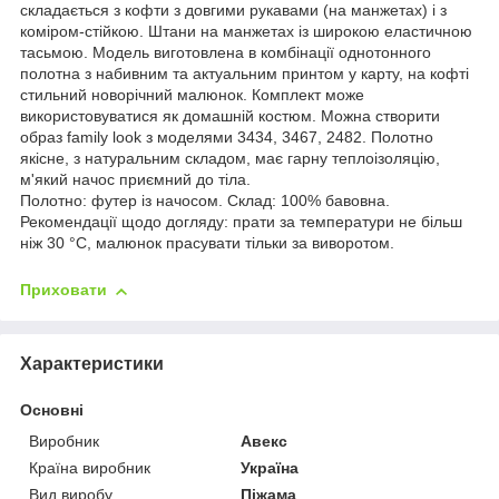
складається з кофти з довгими рукавами (на манжетах) і з
коміром-стійкою. Штани на манжетах із широкою еластичною
тасьмою. Модель виготовлена в комбінації однотонного
полотна з набивним та актуальним принтом у карту, на кофті
стильний новорічний малюнок. Комплект може
використовуватися як домашній костюм. Можна створити
образ family look з моделями 3434, 3467, 2482. Полотно
якісне, з натуральним складом, має гарну теплоізоляцію,
м'який начос приємний до тіла.
Полотно: футер із начосом. Склад: 100% бавовна.
Рекомендації щодо догляду: прати за температури не більш
ніж 30 °C, малюнок прасувати тільки за виворотом.
Приховати
Характеристики
Основні
Виробник
Авекс
Країна виробник
Україна
Вид виробу
Піжама