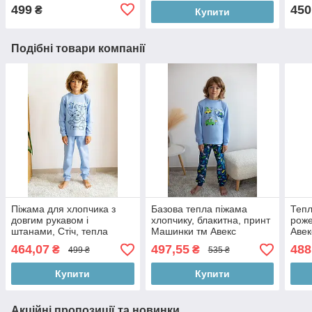
499
450
₴
Купити
Подібні товари компанії
Піжама для хлопчика з
Базова тепла піжама
Тепл
довгим рукавом і
хлопчику, блакитна, принт
роже
штанами, Стіч, тепла
Машинки тм Авекс
Авек
Авекс
464,07
497,55
488
₴
₴
499 ₴
535 ₴
Купити
Купити
Акційні пропозиції та новинки