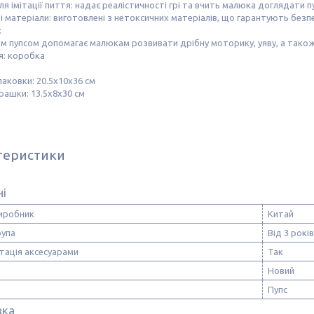
я імітації пиття: надає реалістичності грі та вчить малюка доглядати п
і матеріали: виготовлені з нетоксичних матеріалів, що гарантують безпек
:
им пупсом допомагає малюкам розвивати дрібну моторику, уяву, а також
я: коробка
паковки: 20.5х10х36 см
грашки: 13.5х8х30 см
теристики
ні
виробник
Китай
рупа
Від 3 років
тація аксесуарами
Так
Новий
Пупс
вка