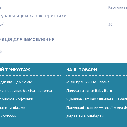
а
Картонна 
тувальницькі характеристики
см)
30
ація для замовлення
₴
ИЙ ТРИКОТАЖ
НАШІ ТОВАРИ
яг від 0 до 12 міс
М’які іграшки ТМ Левеня
и, повзунки, бодіки, шапочки
Ляльки та пупси Baby Born
долазки, кофтинки
Sylvanian Families Сильванія Фемелі
лати та піжами
Популярні іграшки — герої мультф
і костюми
Дерев’яні мольберти