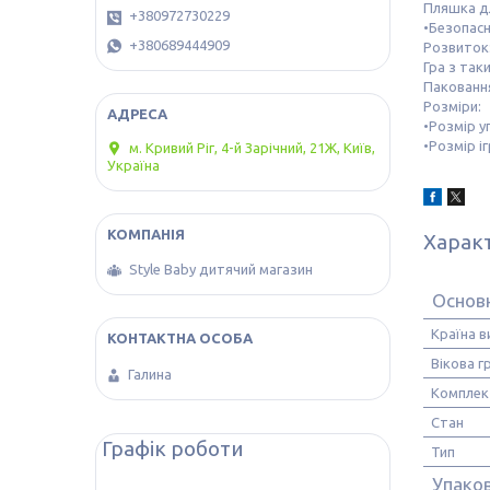
Пляшка дл
+380972730229
•Безопасн
+380689444909
Розвиток
Гра з так
Пакованн
Розміри:
•Розмір у
•Розмір і
м. Кривий Ріг, 4-й Зарічний, 21Ж, Київ,
Україна
Харак
Style Baby дитячий магазин
Основ
Країна 
Вікова г
Галина
Комплек
Стан
Графік роботи
Тип
Упако