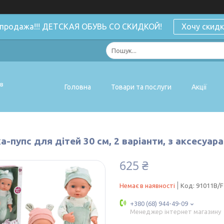
спродажа!!! ДЕТСКАЯ ОБУВЬ СО СКИДКОЙ!
Хочу скидк
ів
Головна
Товари та послуги
Акції
а-пупс для дітей 30 см, 2 варіанти, з аксесуар
625 ₴
Немає в наявності
Код:
91011B/F
+380 (68) 944-49-09
Менеджер інтернет магазину