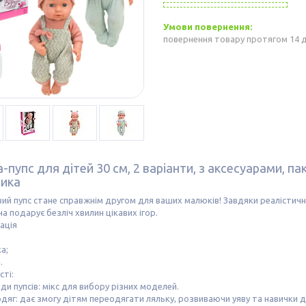
повернення товару протягом 14 
-пупс для дітей 30 см, 2 варіанти, з аксесуарами, па
ика
ий пупс стане справжнім другом для ваших малюків! Завдяки реалістични
на подарує безліч хвилин цікавих ігор.
ація
а;
.
ті:
иди пупсів: мікс для вибору різних моделей.
одяг: дає змогу дітям переодягати ляльку, розвиваючи уяву та навички д