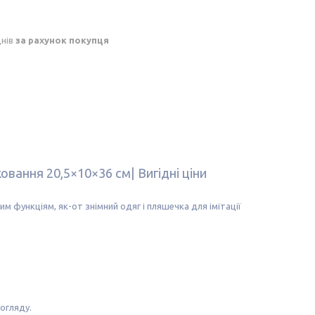
днів
за рахунок покупця
ковання 20,5×10×36 см| Вигідні ціни
м функціям, як-от знімний одяг і пляшечка для імітації
огляду.