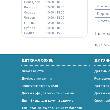
Понеділок
10:00
18:00
Упаковк
Вівторок
10:00
18:00
Середа
10:00
18:00
Корис
Четвер
10:00
18:00
Висота (
Пʼятниця
10:00
18:00
Субота
10:00
18:00
Інформ
Неділя
10:00
15:00
Ціна:
625 
ДЕТСКАЯ ОБУВЬ
ДИТЯЧ
Зимове взуття
Дитячий од
Демісезонне взуття
Розпашонк
Спортивне взуття, кеди
Дитячі во
Дитячі туфлі, балетки та мокасини
Дитячі ха
Дитячі капці для дому та садочка
Спортивн
Танцювальне взуття, чешки та балетки