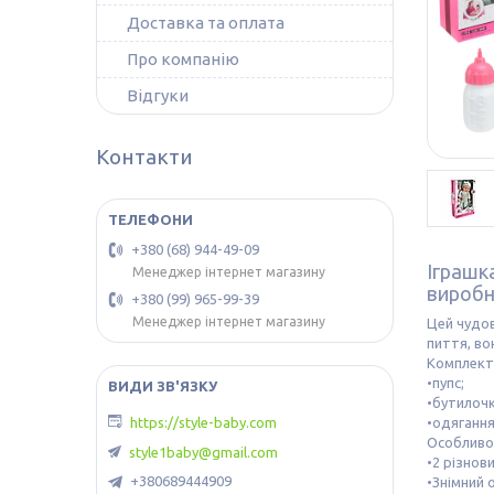
Доставка та оплата
Про компанію
Відгуки
Контакти
+380 (68) 944-49-09
Іграшка
Менеджер інтернет магазину
виробн
+380 (99) 965-99-39
Менеджер інтернет магазину
Цей чудов
пиття, во
Комплект
•пупс;
•бутилочк
https://style-baby.com
•одягання
Особливос
style1baby@gmail.com
•2 різнов
+380689444909
•Знімний 