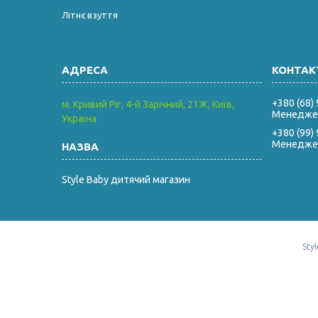
Літнє взуття
+380 (68)
м. Кривий Ріг, 4-й Зарічний, 21Ж, Київ,
Менеджер
Україна
+380 (99)
Менеджер
Style Baby дитячий магазин