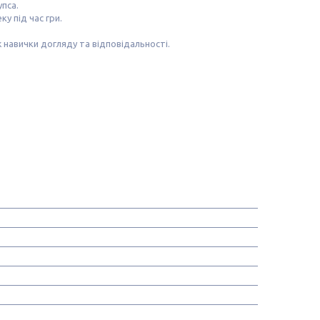
упса.
у під час гри.
 навички догляду та відповідальності.