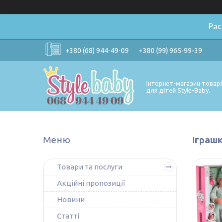
Ра
+380 (68) 944-49-09
+380 (99) 965-99-39
Інтернет-магазин товар
для дітей Style-Baby.
Іграшк
Товари та послуги
Акційні пропозиції
Новини
Статті