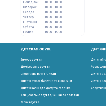
Понеділок
10:00
18:00
Вівторок
10:00
18:00
Середа
10:00
18:00
Четвер
10:00
18:00
Пʼятниця
10:00
18:00
Субота
10:00
18:00
Неділя
10:00
15:00
ДЕТСКАЯ ОБУВЬ
ДИТЯЧ
Зимове взуття
Дитячий од
Демісезонне взуття
Розпашонк
Спортивне взуття, кеди
Дитячі во
Дитячі туфлі, балетки та мокасини
Дитячі ха
Дитячі капці для дому та садочка
Спортивн
Танцювальне взуття, чешки та балетки
Літнє взуття