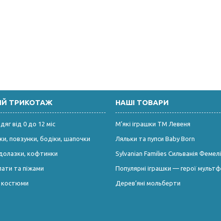
ИЙ ТРИКОТАЖ
НАШІ ТОВАРИ
яг від 0 до 12 міс
М’які іграшки ТМ Левеня
и, повзунки, бодіки, шапочки
Ляльки та пупси Baby Born
долазки, кофтинки
Sylvanian Families Сильванія Фемелі
лати та піжами
Популярні іграшки — герої мультф
і костюми
Дерев’яні мольберти