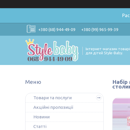
Ра
+380 (68) 944-49-09
+380 (99) 965-99-39
Інтернет-магазин товар
для дітей Style-Baby.
Набір 
столик
Товари та послуги
Акційні пропозиції
Новини
Статті