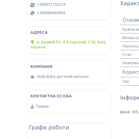
Харак
+380972730229
+380689444909
Основн
Країна 
Вікова г
м. Кривий Ріг, 4-й Зарічний, 21Ж, Київ,
Персона
Україна
Стан
Упаковк
Корис
Style Baby дитячий магазин
Тип
Інформ
Галина
Ціна:
369,
Графік роботи