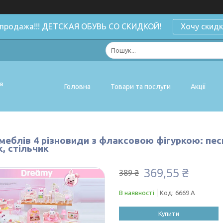
спродажа!!! ДЕТСКАЯ ОБУВЬ СО СКИДКОЙ!
Хочу скидк
ів
Головна
Товари та послуги
Акції
меблів 4 різновиди з флаксовою фігуркою: пес
, стільчик
369,55 ₴
389 ₴
В наявності
Код:
6669 A
Купити