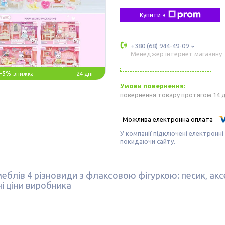
Купити з
+380 (68) 944-49-09
Менеджер інтернет магазину
–5%
24 дні
повернення товару протягом 14 
У компанії підключені електронні
покидаючи сайту.
меблів 4 різновиди з флаксовою фігуркою: песик, акс
ні ціни виробника