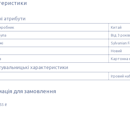
теристики
і атрибути
виробник
Китай
рупа
Від 3 років
жі
Sylvanian F
Новий
а
Картонна 
тувальницькі характеристики
Ігровий на
ація для замовлення
55 ₴