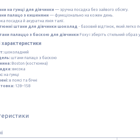
ни на гумці для дівчинки
— зручна посадка без зайвого обсягу.
ни палацо з кишенями
— функціонально на кожен день.
ка посадка й акуратна лінія талії.
тюмні штани для дівчинки шоколад
- базовий відтінок, який легко 
тани палаццо з баскою для дівчинки
Foxy і зберіть стильний образ 
і характеристики
т:
шоколадний
ель:
штани палацо з баскою
нина:
Boston (костюмна)
адка:
висока
с:
на гумці
ені:
в поясі та бічні
стовка:
128–158
теристики
ні