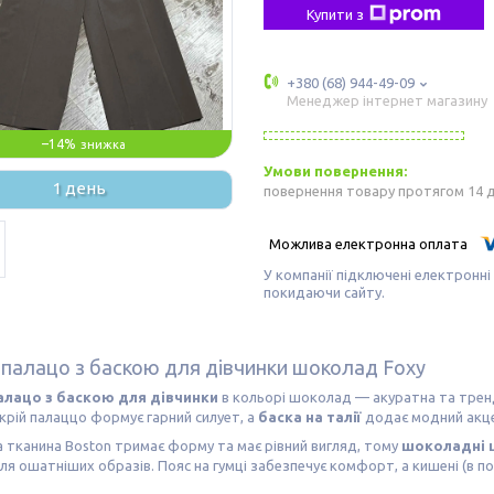
Купити з
+380 (68) 944-49-09
Менеджер інтернет магазину
–14%
1 день
повернення товару протягом 14 
У компанії підключені електронні
покидаючи сайту.
палацо з баскою для дівчинки шоколад Foxy
лацо з баскою для дівчинки
в кольорі шоколад — акуратна та тренд
рій палаццо формує гарний силует, а
баска на талії
додає модний акце
тканина Boston тримає форму та має рівний вигляд, тому
шоколадні 
для ошатніших образів. Пояс на гумці забезпечує комфорт, а кишені (в по