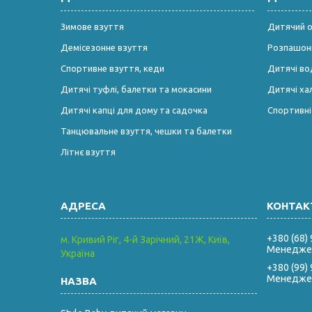
Зимове взуття
Дитячий од
Демісезонне взуття
Розпашонк
Спортивне взуття, кеди
Дитячі во
Дитячі туфлі, балетки та мокасини
Дитячі ха
Дитячі капці для дому та садочка
Спортивн
Танцювальне взуття, чешки та балетки
Літнє взуття
+380 (68)
м. Кривий Ріг, 4-й Зарічний, 21Ж, Київ,
Менеджер
Україна
+380 (99)
Менеджер