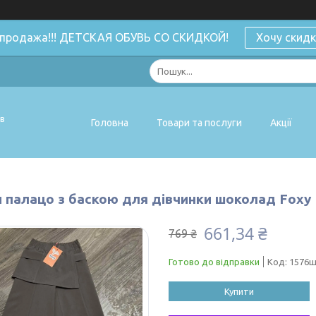
спродажа!!! ДЕТСКАЯ ОБУВЬ СО СКИДКОЙ!
Хочу скидк
ів
Головна
Товари та послуги
Акції
 палацо з баскою для дівчинки шоколад Foxy
661,34 ₴
769 ₴
Готово до відправки
Код:
1576
Купити