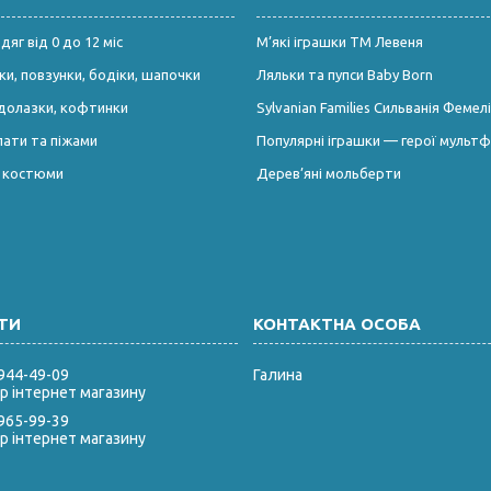
яг від 0 до 12 міс
М’які іграшки ТМ Левеня
и, повзунки, бодіки, шапочки
Ляльки та пупси Baby Born
долазки, кофтинки
Sylvanian Families Сильванія Фемелі
лати та піжами
Популярні іграшки — герої мультф
і костюми
Дерев’яні мольберти
 944-49-09
Галина
 інтернет магазину
 965-99-39
 інтернет магазину