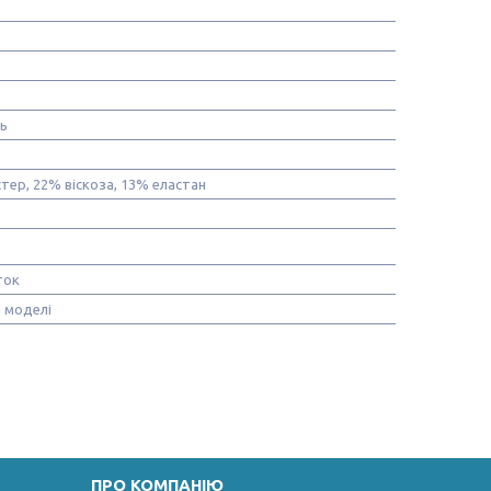
нь
тер, 22% віскоза, 13% еластан
ток
 моделі
ПРО КОМПАНІЮ