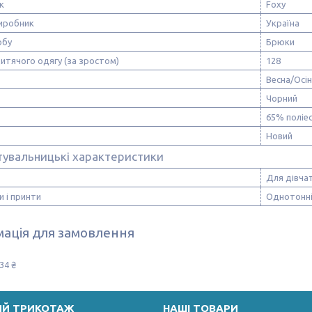
к
Foxy
виробник
Україна
обу
Брюки
итячого одягу (за зростом)
128
Весна/Осі
Чорний
65% поліес
Новий
тувальницькі характеристики
Для дівча
и і принти
Однотонні
ація для замовлення
34 ₴
ИЙ ТРИКОТАЖ
НАШІ ТОВАРИ