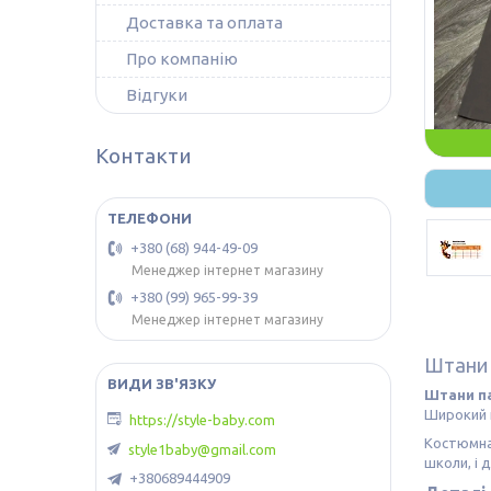
Доставка та оплата
Про компанію
Відгуки
Контакти
+380 (68) 944-49-09
Менеджер інтернет магазину
+380 (99) 965-99-39
Менеджер інтернет магазину
Штани 
Штани па
Широкий к
https://style-baby.com
Костюмна 
style1baby@gmail.com
школи, і 
+380689444909