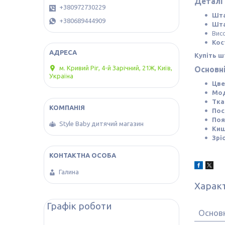
Деталі
+380972730229
Шта
+380689444909
Шта
Висо
Кос
Купіть ш
м. Кривий Ріг, 4-й Зарічний, 21Ж, Київ,
Основн
Україна
Цве
Мод
Тка
Пос
Поя
Style Baby дитячий магазин
Киш
Зрі
Галина
Харак
Графік роботи
Основ