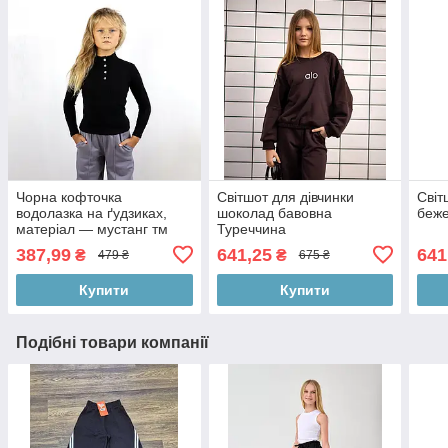
Чорна кофточка
Світшот для дівчинки
Світ
водолазка на ґудзиках,
шоколад бавовна
беже
матеріал — мустанг тм
Туреччина
BossKids
387,99
641,25
641
₴
₴
479 ₴
675 ₴
Купити
Купити
Подібні товари компанії