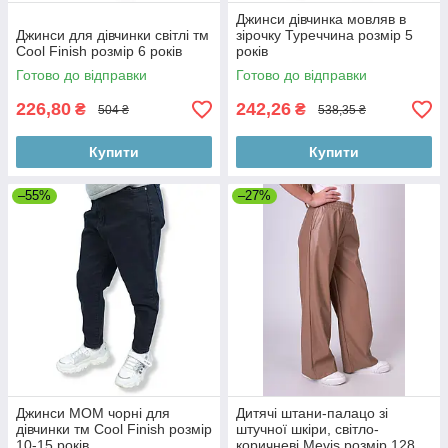
Джинси дівчинка мовляв в
Джинси для дівчинки світлі тм
зірочку Туреччина розмір 5
Cool Finish розмір 6 років
років
Готово до відправки
Готово до відправки
226,80
242,26
₴
₴
504 ₴
538,35 ₴
Купити
Купити
–55%
–27%
Джинси МОМ чорні для
Дитячі штани-палацо зі
дівчинки тм Cool Finish розмір
штучної шкіри, світло-
10-15 років
коричневі Mevis розмір 128