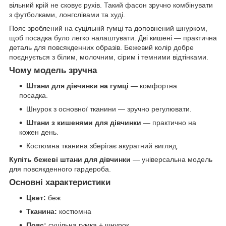
вільний крій не сковує рухів. Такий фасон зручно комбінувати
з футболками, лонгслівами та худі.
Пояс зроблений на суцільній гумці та доповнений шнурком,
щоб посадка було легко налаштувати. Дві кишені — практична
деталь для повсякденних образів. Бежевий колір добре
поєднується з білим, молочним, сірим і темними відтінками.
Чому модель зручна
Штани для дівчинки на гумці
— комфортна
посадка.
Шнурок з основної тканини — зручно регулювати.
Штани з кишенями для дівчинки
— практично на
кожен день.
Костюмна тканина зберігає акуратний вигляд.
Купіть бежеві штани для дівчинки
— універсальна модель
для повсякденного гардероба.
Основні характеристики
Цвет:
беж
Тканина:
костюмна
Пояс:
суцільна гумка + шнурок