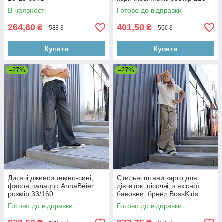
В наявності
Готово до відправки
264,60
401,50
₴
₴
588 ₴
550 ₴
Купити
Купити
–27%
–27%
Дитячі джинси темно-сині,
Стильні штани карго для
фасон палаццо AnnaBeier
дівчаток, пісочні, з якісної
розмір 33/160
бавовни, бренд BossKids
розмір 146 см
Готово до відправки
Готово до відправки