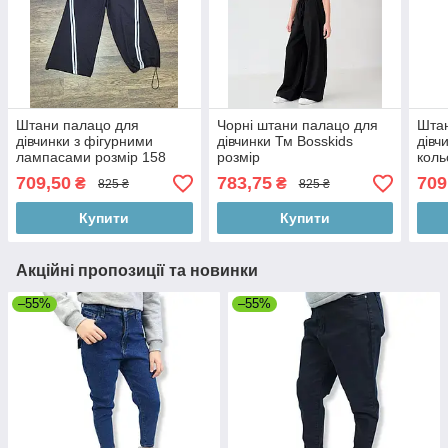
Штани палацо для
Чорні штани палацо для
Штан
дівчинки з фігурними
дівчинки Тм Bosskids
дівч
лампасами розмір 158
розмір
коль
128
709,50
783,75
709
₴
₴
825 ₴
825 ₴
Купити
Купити
Акційні пропозиції та новинки
–55%
–55%