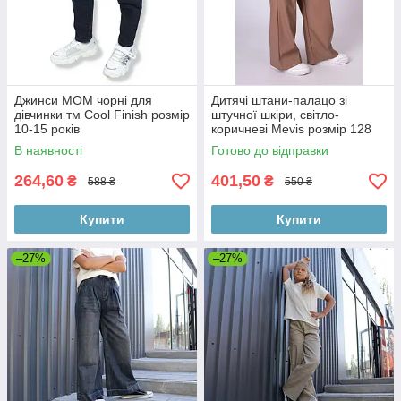
Джинси МОМ чорні для
Дитячі штани-палацо зі
дівчинки тм Cool Finish розмір
штучної шкіри, світло-
10-15 років
коричневі Mevis розмір 128
В наявності
Готово до відправки
264,60
401,50
₴
₴
588 ₴
550 ₴
Купити
Купити
–27%
–27%