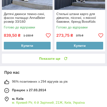
Дитячі джинси темно-сині,
Стильні штани карго для
фасон палаццо AnnaBeier
дівчаток, пісочні, з якісної
розмір 33/160
бавовни, бренд BossKids
розмір 146 см
Готово до відправки
Готово до відправки
839,50
273,75
₴
₴
1 150 ₴
375 ₴
Купити
Купити
Показати ще
Про нас
96% позитивних з 294 відгуків за рік
Працює з 27.03.2014
м. Київ
м. Кривий Ріг, 4-й Зарічний, 21Ж, Київ, Україна