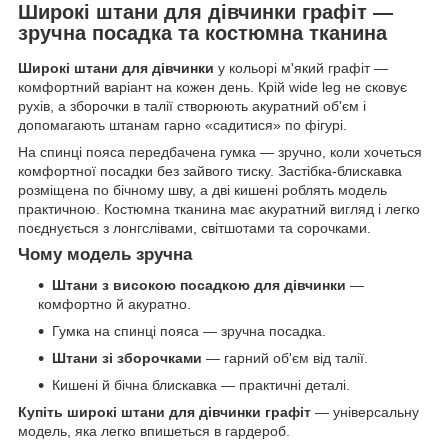
Широкі штани для дівчинки графіт —
зручна посадка та костюмна тканина
Широкі штани для дівчинки
у кольорі м'який графіт —
комфортний варіант на кожен день. Крій wide leg не сковує
рухів, а зборочки в талії створюють акуратний об'єм і
допомагають штанам гарно «садитися» по фігурі.
На спинці пояса передбачена гумка — зручно, коли хочеться
комфортної посадки без зайвого тиску. Застібка-блискавка
розміщена по бічному шву, а дві кишені роблять модель
практичною. Костюмна тканина має акуратний вигляд і легко
поєднується з лонгслівами, світшотами та сорочками.
Чому модель зручна
Штани з високою посадкою для дівчинки
—
комфортно й акуратно.
Гумка на спинці пояса — зручна посадка.
Штани зі зборочками
— гарний об'єм від талії.
Кишені й бічна блискавка — практичні деталі.
Купіть широкі штани для дівчинки графіт
— універсальну
модель, яка легко впишеться в гардероб.