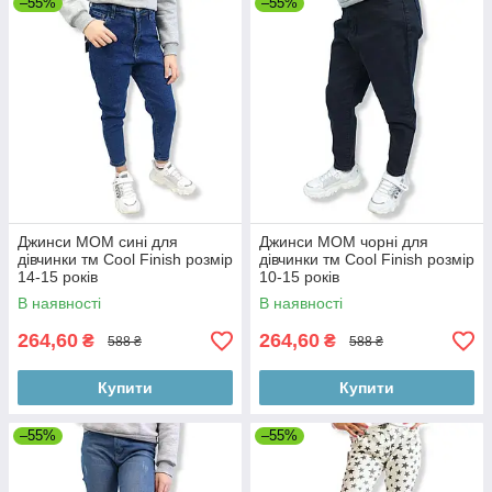
–55%
–55%
Джинси МОМ сині для
Джинси МОМ чорні для
дівчинки тм Cool Finish розмір
дівчинки тм Cool Finish розмір
14-15 років
10-15 років
В наявності
В наявності
264,60
264,60
₴
₴
588 ₴
588 ₴
Купити
Купити
–55%
–55%