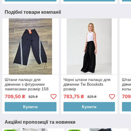
Подібні товари компанії
Штани палацо для
Чорні штани палацо для
Штан
дівчинки з фігурними
дівчинки Тм Bosskids
дівч
лампасами розмір 158
розмір
коль
128
709,50
783,75
709
₴
₴
825 ₴
825 ₴
Купити
Купити
Акційні пропозиції та новинки