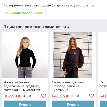
Повернення товару впродовж 14 днів за рахунок покупця
Всі умови повернення
З цим товаром також замовляють
Чорна кофточка
Світшот для дівчинки
Світ
водолазка на ґудзиках,
шоколад бавовна
беже
матеріал — мустанг тм
Туреччина
BossKids
387,99
641,25
641
₴
₴
479 ₴
675 ₴
Купити
Купити