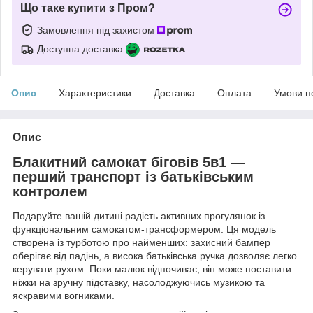
Що таке купити з Пром?
Замовлення під захистом
Доступна доставка
Опис
Характеристики
Доставка
Оплата
Умови п
Опис
Блакитний самокат біговів 5в1 —
перший транспорт із батьківським
контролем
Подаруйте вашій дитині радість активних прогулянок із
функціональним самокатом-трансформером. Ця модель
створена із турботою про найменших: захисний бампер
оберігає від падінь, а висока батьківська ручка дозволяє легко
керувати рухом. Поки малюк відпочиває, він може поставити
ніжки на зручну підставку, насолоджуючись музикою та
яскравими вогниками.