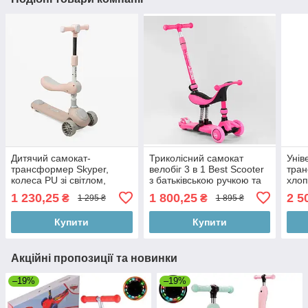
Дитячий самокат-
Триколісний самокат
Унів
трансформер Skyper,
велобіг 3 в 1 Best Scooter
тран
колеса PU зі світлом,
з батьківською ручкою та
хлоп
українська мова, підсвітка
сидінням
Світ
1 230,25
1 800,25
2 5
₴
₴
1 295 ₴
1 895 ₴
платформи, складне
кермо, у коробці
Купити
Купити
Акційні пропозиції та новинки
–19%
–19%