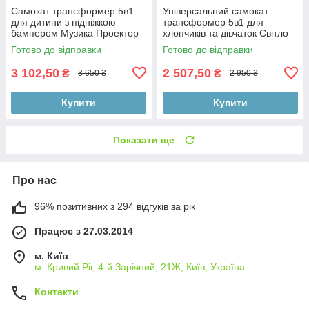
Самокат трансформер 5в1
Універсальний самокат
для дитини з підніжкою
трансформер 5в1 для
бампером Музика Проектор
хлопчиків та дівчаток Світло
Фара колір М'ята/
Додаткові колеса
Готово до відправки
Готово до відправки
Помаранчевий
3 102,50
2 507,50
₴
₴
3 650 ₴
2 950 ₴
Купити
Купити
Показати ще
Про нас
96% позитивних з 294 відгуків за рік
Працює з 27.03.2014
м. Київ
м. Кривий Ріг, 4-й Зарічний, 21Ж, Київ, Україна
Контакти