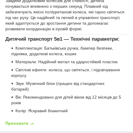
Завдяки додатковим колесам для стійкості, дитина
почувається впевнено з перших секунд. Плавний хід
забезпечують якісні поліуретанові колеса, які гарно світяться
під час руху. Це надійний та легкий в управлінні транспорт,
який адаптується до зростання дитини та допомагає
розвивати координацію в ігровій формі.
Дитячий транспорт 5в1 — Технічні параметри:
Комплектація: Батьківська ручка, бампер безпеки,
підніжка, додаткові колеса, кошик
Матеріали: Надійний метал та ударостійкий пластик
Світлові ефекти: колеса, що світяться, і підсвічування
корпусу
Звук: Музичний блок (працює від стандартних
батарей)
Вік: Рекомендовано для дітей віком від 12 місяців до 5
років
Колір: Яскравий блакитний
Приховати