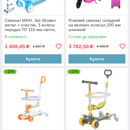
Самокат MAXI, 3в1 біговел
Рожевий самокат складний
метал + пластик, 3 колеса
на великих колесах 200 мм
переднє ПУ 110 мм-світло,
алюміній
заднє 84 мм, підніжка
В наявності
Готово до відправки
1 408,45
3 782,50
₴
₴
1 657 ₴
4 450 ₴
Купити
Купити
–15%
–15%