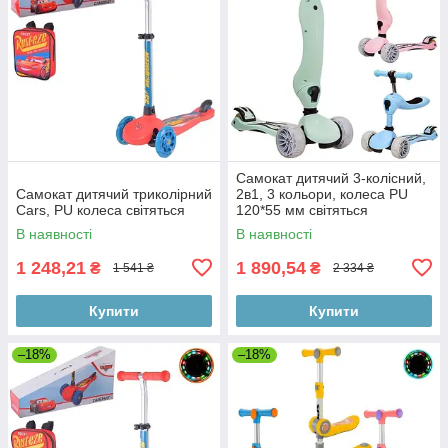
Самокат дитячий 3-колісний,
Самокат дитячий триколірний
2в1, 3 кольори, колеса PU
Cars, PU колеса світяться
120*55 мм світяться
В наявності
В наявності
1 248,21
1 890,54
₴
₴
1 541 ₴
2 334 ₴
Купити
Купити
–18%
–18%