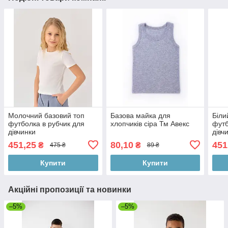
Молочний базовий топ
Базова майка для
Біли
футболка в рубчик для
хлопчиків сіра Тм Авекс
футб
дівчинки
дівч
451,25
80,10
451
₴
₴
475 ₴
89 ₴
Купити
Купити
Акційні пропозиції та новинки
–5%
–5%