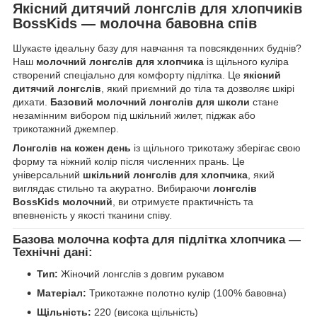
Якісний дитячий лонгслів для хлопчиків
BossKids — молочна бавовна спів
Шукаєте ідеальну базу для навчання та повсякденних буднів?
Наш
молочний лонгслів для хлопчика
із щільного куліра
створений спеціально для комфорту підлітка. Це
якісний
дитячий лонгслів
, який приємний до тіла та дозволяє шкірі
дихати.
Базовий молочний лонгслів для школи
стане
незамінним вибором під шкільний жилет, піджак або
трикотажний джемпер.
Лонгслів на кожен день
із щільного трикотажу зберігає свою
форму та ніжний колір після численних прань. Це
універсальний
шкільний лонгслів для хлопчика
, який
виглядає стильно та акуратно. Вибираючи
лонгслів
BossKids молочний
, ви отримуєте практичність та
впевненість у якості тканини співу.
Базова молочна кофта для підлітка хлопчика —
Технічні дані:
Тип:
Жіночий лонгслів з довгим рукавом
Матеріал:
Трикотажне полотно кулір (100% бавовна)
Щільність:
220 (висока щільність)