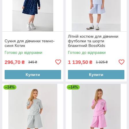
Літній костюм для дівчинки
Сукня для дівчинки темно-
футболки та шорти
синя Котик
блакитний BossKids
Готово до відправки
Готово до відправки
296,70
1 139,50
₴
₴
345 ₴
1 325 ₴
Купити
Купити
–14%
–14%