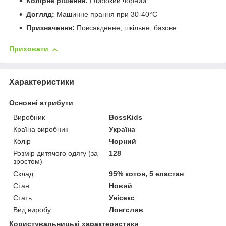
Колірне рішення:
Глибокий чорний
Догляд:
Машинне прання при 30-40°C
Призначення:
Повсякденне, шкільне, базове
Приховати
Характеристики
Основні атрибути
Виробник
BossKids
Країна виробник
Україна
Колір
Чорний
Розмір дитячого одягу (за
128
зростом)
Склад
95% котон, 5 еластан
Стан
Новий
Стать
Унісекс
Вид виробу
Лонгслив
Користувальницькі характеристики