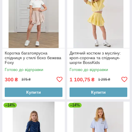
Коротка багатоярусна
Дитячий костюм з мусліну:
спідниця у стилі бохо бежева
кроп-сорочка та спідниця-
Foxy
шорти BossKids
Готово до відправки
Готово до відправки
300
1 100,75
₴
₴
375 ₴
1 295 ₴
Купити
Купити
–14%
–14%