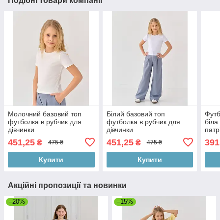
Подібні товари компанії
Молочний базовий топ
Білий базовий топ
Футб
футболка в рубчик для
футболка в рубчик для
біла
дівчинки
дівчинки
патр
розм
451,25
451,25
391
₴
₴
475 ₴
475 ₴
Купити
Купити
Акційні пропозиції та новинки
–20%
–15%