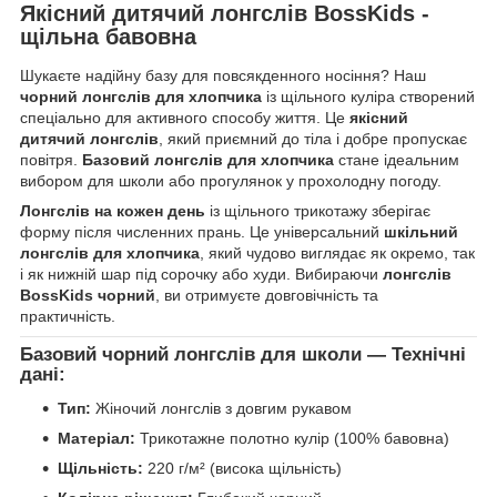
Якісний дитячий лонгслів BossKids -
щільна бавовна
Шукаєте надійну базу для повсякденного носіння? Наш
чорний лонгслів для хлопчика
із щільного куліра створений
спеціально для активного способу життя. Це
якісний
дитячий лонгслів
, який приємний до тіла і добре пропускає
повітря.
Базовий лонгслів для хлопчика
стане ідеальним
вибором для школи або прогулянок у прохолодну погоду.
Лонгслів на кожен день
із щільного трикотажу зберігає
форму після численних прань. Це універсальний
шкільний
лонгслів для хлопчика
, який чудово виглядає як окремо, так
і як нижній шар під сорочку або худи. Вибираючи
лонгслів
BossKids чорний
, ви отримуєте довговічність та
практичність.
Базовий чорний лонгслів для школи — Технічні
дані:
Тип:
Жіночий лонгслів з довгим рукавом
Матеріал:
Трикотажне полотно кулір (100% бавовна)
Щільність:
220 г/м² (висока щільність)