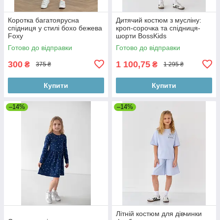
Коротка багатоярусна
Дитячий костюм з мусліну:
спідниця у стилі бохо бежева
кроп-сорочка та спідниця-
Foxy
шорти BossKids
Готово до відправки
Готово до відправки
300
1 100,75
₴
₴
375 ₴
1 295 ₴
Купити
Купити
–14%
–14%
Літній костюм для дівчинки