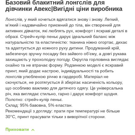
Базовий блакитний лонгслів для
дівчинки Авекс|Вигідні ціни виробника
Лонгслів, у який хочеться вдягатися знову і знову. Легкий,
м’який і надзвичайно приємний до тіла, він створений для
активних дівчаток, які люблять рух, комфорт і яскраві деталі в
образі. Стрейч-кулір пеньє дарує ідеальний баланс між
натуральністю та еластичністю: тканина ніжно огортає, дихає
та адаптується до кожного руху дитини. Продуманий крій,
забезпечує зручну посадку без зайвого об’єму, а довгі рукава
захищають у прохолодну погоду. Округла горловина виглядає
охайно та не втрачає форму. Родзинкою моделі є яскравий
принт, який додає настрою, індивідуальності та робить
лонгслів улюбленою річчю в гардеробі. Матеріал не
скочується, не розтягується й зберігає насиченість кольору,
що особливо важливо для дитячого одягу. Це універсальна
річ, яка виглядає стильно, гарно і дарує комфорт щодня.
Полотно: стрейч-кулір пеньє.
Склад: 95% бавовна, 5% еластан.
Рекомендації з догляду: прати при температурі не більше
30°C, принт прасувати тільки з виворітної сторони.
Приховати