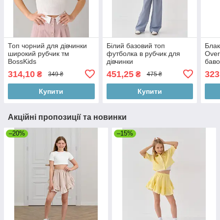
Топ чорний для дівчинки
Білий базовий топ
Блак
широкий рубчик тм
футболка в рубчик для
Over
BossKids
дівчинки
бав
314,10
451,25
323
₴
₴
349 ₴
475 ₴
Купити
Купити
Акційні пропозиції та новинки
–20%
–15%