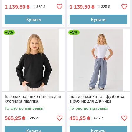
1 139,50
1 139,50
₴
₴
1 325 ₴
1 325 ₴
Купити
Купити
–5%
–5%
Базовий чорний лонгслів для
Білий базовий топ футболка
хлопчика підлітка
в рубчик для дівчинки
Готово до відправки
Готово до відправки
565,25
451,25
₴
₴
595 ₴
475 ₴
Купити
Купити