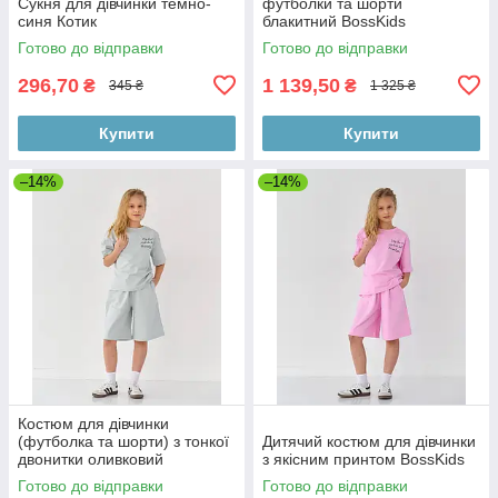
Сукня для дівчинки темно-
футболки та шорти
синя Котик
блакитний BossKids
Готово до відправки
Готово до відправки
296,70
1 139,50
₴
₴
345 ₴
1 325 ₴
Купити
Купити
–14%
–14%
Костюм для дівчинки
(футболка та шорти) з тонкої
Дитячий костюм для дівчинки
двонитки оливковий
з якісним принтом BossKids
Готово до відправки
Готово до відправки