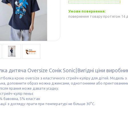
повернення товару протягом 14 
ка дитяча Oversize Сонік Sonic|Вигідні ціни виробни
тболка крою oversize з еластичного стрейч-куліру для дітей. Модель з
льна, доповнити образ можна джинсами, однотонними або принтованими
після прання може давати усадку.
стрейч-кулір пеньє
% бавовна, 5% еластан
ції з догляду: прати при температурі не більше 30°C.