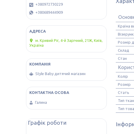
Харак
+380972730229
+380689444909
Основн
Країна 
Візерунк
м. Кривий Ріг, 4-й Зарічний, 21Ж, Київ,
Розмір д
Україна
Склад
Стан
Корис
Style Baby дитячий магазин
Колір
Розмір
Стать
Тип тка
Галина
Тип тов
Графік роботи
Інформ