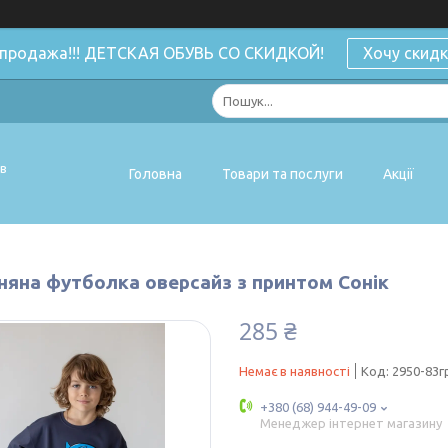
спродажа!!! ДЕТСКАЯ ОБУВЬ СО СКИДКОЙ!
Хочу скидк
ів
Головна
Товари та послуги
Акції
няна футболка оверсайз з принтом Сонік
285 ₴
Немає в наявності
Код:
2950-83
+380 (68) 944-49-09
Менеджер інтернет магазину