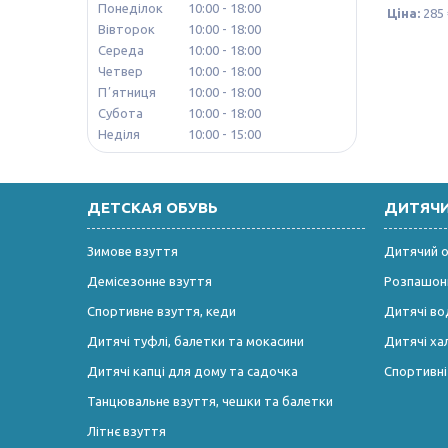
Понеділок
10:00
18:00
Ціна:
285 
Вівторок
10:00
18:00
Середа
10:00
18:00
Четвер
10:00
18:00
Пʼятниця
10:00
18:00
Субота
10:00
18:00
Неділя
10:00
15:00
ДЕТСКАЯ ОБУВЬ
ДИТЯЧ
Зимове взуття
Дитячий од
Демісезонне взуття
Розпашонк
Спортивне взуття, кеди
Дитячі во
Дитячі туфлі, балетки та мокасини
Дитячі ха
Дитячі капці для дому та садочка
Спортивн
Танцювальне взуття, чешки та балетки
Літнє взуття