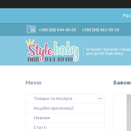
Ра
+380 (68) 944-49-09
+380 (99) 965-99-39
Інтернет-магазин товар
для дітей Style-Baby.
Бавов
Товари та послуги
Акційні пропозиції
Новини
Статті