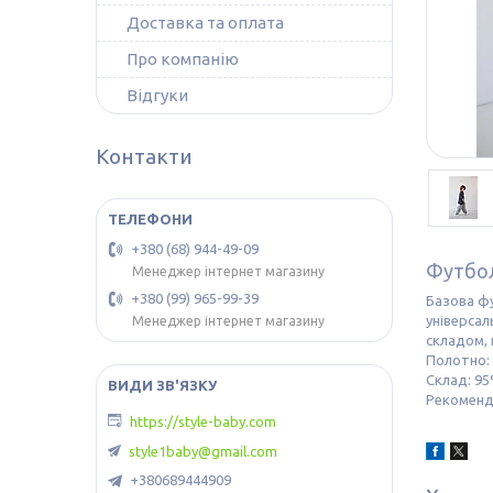
Доставка та оплата
Про компанію
Відгуки
Контакти
+380 (68) 944-49-09
Футбол
Менеджер інтернет магазину
+380 (99) 965-99-39
Базова фу
універса
Менеджер інтернет магазину
складом, 
Полотно: 
Склад: 95
Рекоменда
https://style-baby.com
style1baby@gmail.com
+380689444909