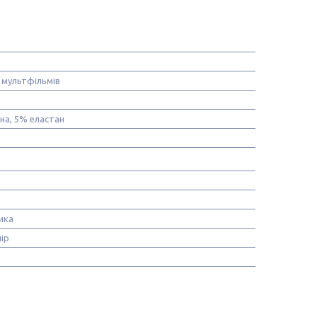
 мультфільмів
на, 5% еластан
ика
ір