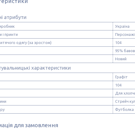
теристики
і атрибути
виробник
Україна
и і принти
Персонажі
итячого одягу (за зростом)
104
95% бавов
Новий
тувальницькі характеристики
Графіт
104
Для хлопч
нини
Стрейч кул
ару
Футболка
ація для замовлення