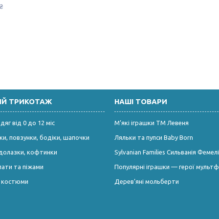
₴
ИЙ ТРИКОТАЖ
НАШІ ТОВАРИ
яг від 0 до 12 міс
М’які іграшки ТМ Левеня
и, повзунки, бодіки, шапочки
Ляльки та пупси Baby Born
долазки, кофтинки
Sylvanian Families Сильванія Фемелі
лати та піжами
Популярні іграшки — герої мультф
і костюми
Дерев’яні мольберти