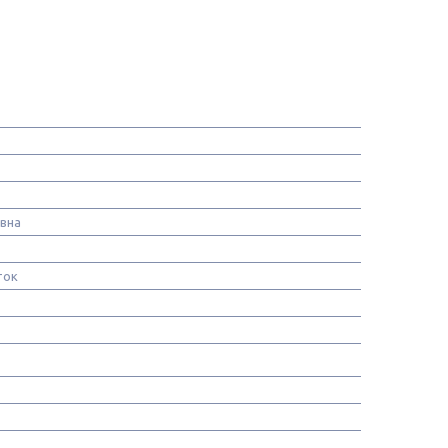
вна
ток