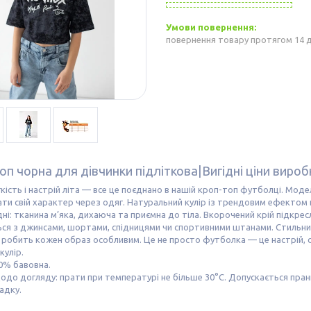
повернення товару протягом 14 
оп чорна для дівчинки підліткова|Вигідні ціни виро
гкість і настрій літа — все це поєднано в нашій кроп-топ футболці. Моде
ти свій характер через одяг. Натуральний кулір із трендовим ефектом
дні: тканина м’яка, дихаюча та приємна до тіла. Вкорочений крій підкрес
ся з джинсами, шортами, спідницями чи спортивними штанами. Стильний
робить кожен образ особливим. Це не просто футболка — це настрій, св
кулір.
0% бавовна.
до догляду: прати при температурі не більше 30°C. Допускається пранн
адку.