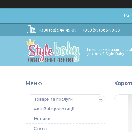
Ра
+380 (68) 944-49-09
+380 (99) 965-99-39
Інтернет-магазин товар
для дітей Style-Baby.
Корот
Товари та послуги
Акційні пропозиції
Новини
Статті