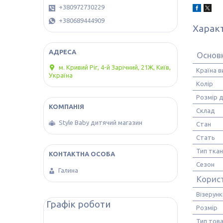
+380972730229
+380689444909
Харак
Основн
м. Кривий Ріг, 4-й Зарічний, 21Ж, Київ,
Країна 
Україна
Колір
Розмір д
Склад
Style Baby дитячий магазин
Стан
Стать
Тип тка
Сезон
Галина
Корис
Візерунк
Графік роботи
Розмір
Тип тов