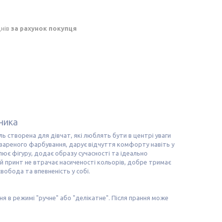
днів
за рахунок покупця
бника
ль створена для дівчат, які люблять бути в центрі уваги
 вареного фарбування, дарує відчуття комфорту навіть у
лює фігуру, додає образу сучасності та ідеально
 принт не втрачає насиченості кольорів, добре тримає
обода та впевненість у собі.
я в режимі "ручне" або "делікатне". Після прання може