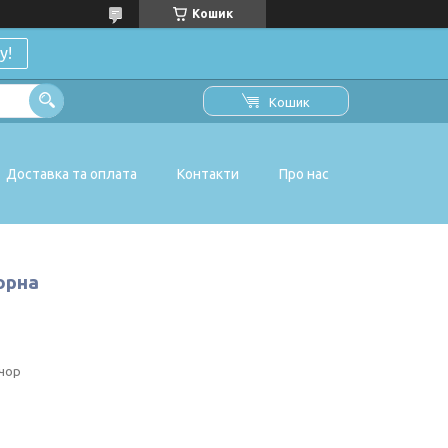
Кошик
у!
Кошик
Доставка та оплата
Контакти
Про нас
орна
чор