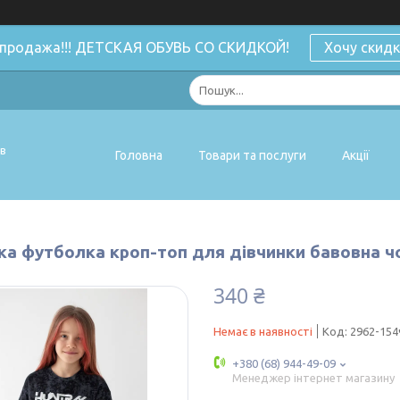
спродажа!!! ДЕТСКАЯ ОБУВЬ СО СКИДКОЙ!
Хочу скидк
ів
Головна
Товари та послуги
Акції
ка футболка кроп-топ для дівчинки бавовна ч
340 ₴
Немає в наявності
Код:
2962-154
+380 (68) 944-49-09
Менеджер інтернет магазину