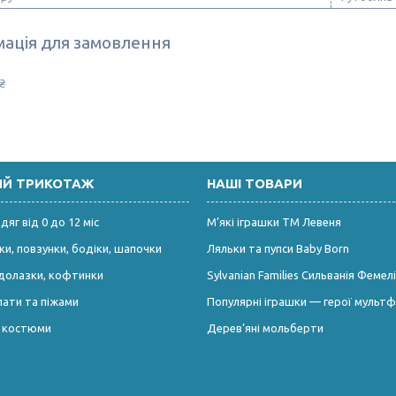
ація для замовлення
₴
ИЙ ТРИКОТАЖ
НАШІ ТОВАРИ
яг від 0 до 12 міс
М’які іграшки ТМ Левеня
и, повзунки, бодіки, шапочки
Ляльки та пупси Baby Born
долазки, кофтинки
Sylvanian Families Сильванія Фемелі
лати та піжами
Популярні іграшки — герої мультф
і костюми
Дерев’яні мольберти