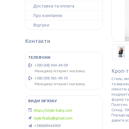
Доставка та оплата
Про компанію
Відгуки
Контакти
+380 (68) 944-49-09
Кроп-т
Менеджер інтернет магазину
+380 (99) 965-99-39
Стиль, ле
та виража
Менеджер інтернет магазину
спекотні 
поєднуєть
форму та 
Полотно: 
Склад: 10
https://style-baby.com
Поради що
style1baby@gmail.com
давати ус
+380689444909