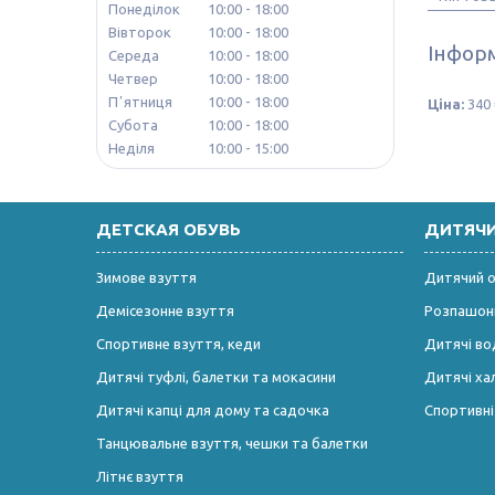
Понеділок
10:00
18:00
Вівторок
10:00
18:00
Інформ
Середа
10:00
18:00
Четвер
10:00
18:00
Пʼятниця
10:00
18:00
Ціна:
340 
Субота
10:00
18:00
Неділя
10:00
15:00
ДЕТСКАЯ ОБУВЬ
ДИТЯЧ
Зимове взуття
Дитячий од
Демісезонне взуття
Розпашонк
Спортивне взуття, кеди
Дитячі во
Дитячі туфлі, балетки та мокасини
Дитячі ха
Дитячі капці для дому та садочка
Спортивн
Танцювальне взуття, чешки та балетки
Літнє взуття