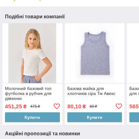
Подібні товари компанії
Молочний базовий топ
Базова майка для
Базо
футболка в рубчик для
хлопчиків сіра Тм Авекс
для 
дівчинки
451,25
80,10
565
₴
₴
475 ₴
89 ₴
Купити
Купити
Акційні пропозиції та новинки