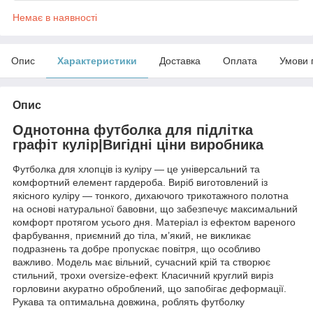
Немає в наявності
Опис
Характеристики
Доставка
Оплата
Умови 
Опис
Однотонна футболка для підлітка
графіт кулір|Вигідні ціни виробника
Футболка для хлопців із куліру — це універсальний та
комфортний елемент гардероба. Виріб виготовлений із
якісного куліру — тонкого, дихаючого трикотажного полотна
на основі натуральної бавовни, що забезпечує максимальний
комфорт протягом усього дня. Матеріал із ефектом вареного
фарбування, приємний до тіла, м’який, не викликає
подразнень та добре пропускає повітря, що особливо
важливо. Модель має вільний, сучасний крій та створює
стильний, трохи oversize-ефект. Класичний круглий виріз
горловини акуратно оброблений, що запобігає деформації.
Рукава та оптимальна довжина, роблять футболку