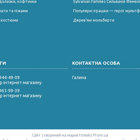
долазки, кофтинки
Sylvanian Families Сильванія Фемелі
лати та піжами
Популярні іграшки — герої мультф
і костюми
Дерев’яні мольберти
 944-49-09
Галина
 інтернет магазину
 965-99-39
 інтернет магазину
Сайт створений на маркетплейсі
Prom.ua