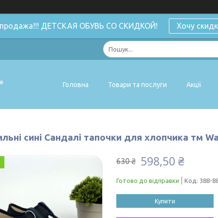
спродажа!!! ДЕТСКАЯ ОБУВЬ СО СКИДКОЙ!
Хочу скидк
ів
Головна
Товари та послуги
Акції
льні сині Сандалі тапочки для хлопчика тм Wa
598,50 ₴
630 ₴
Готово до відправки
Код:
388-8
Купити