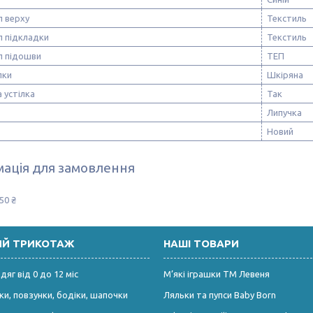
л верху
Текстиль
л підкладки
Текстиль
л підошви
ТЕП
лки
Шкіряна
 устілка
Так
Липучка
Новий
ація для замовлення
50 ₴
ИЙ ТРИКОТАЖ
НАШІ ТОВАРИ
яг від 0 до 12 міс
М’які іграшки ТМ Левеня
и, повзунки, бодіки, шапочки
Ляльки та пупси Baby Born