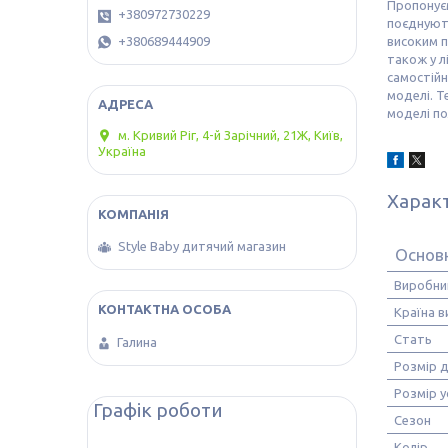
Пропонуєм
+380972730229
поєднують
+380689444909
високим п
також
у 
самостійн
моделі. Т
моделі по
м. Кривий Ріг, 4-й Зарічний, 21Ж, Київ,
Україна
Харак
Style Baby дитячий магазин
Основ
Виробни
Країна 
Стать
Галина
Розмір 
Розмір у
Графік роботи
Сезон
Колір