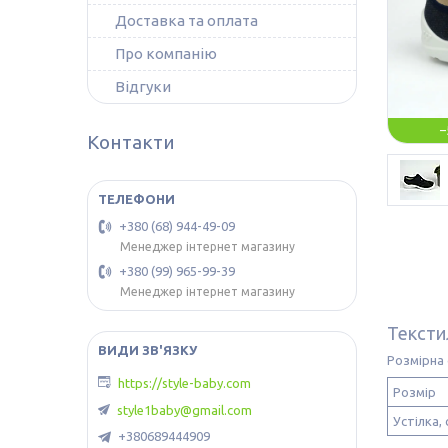
Доставка та оплата
Про компанію
Відгуки
–
Контакти
+380 (68) 944-49-09
Менеджер інтернет магазину
+380 (99) 965-99-39
Менеджер інтернет магазину
Тексти
Розмірна 
https://style-baby.com
Розмір
style1baby@gmail.com
Устілка, 
+380689444909