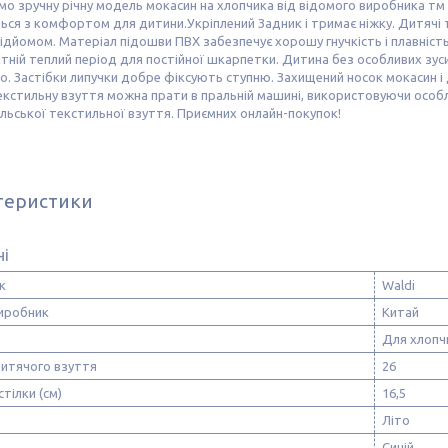
о зручну річну модель мокасин на хлопчика від відомого виробника тм
ся з комфортом для дитини.Укріплений Задник і тримає ніжку. Дитячі т
ідйомом. Матеріал підошви ПВХ забезпечує хорошу гнучкість і плавніст
літній теплий період
для постійної шкарпетки. Дитина без особливих зус
о. Застібки липучки добре фіксують ступню. Захищений носок мокасин і
екстильну взуття можна прати в пральній машині, використовуючи особл
льської текстильної взуття. Приємних онлайн-покупок!
теристики
ні
к
Waldi
виробник
Китай
Для хлопч
дитячого взуття
26
стілки (см)
16,5
Літо
Синій