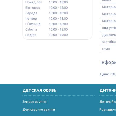
Понеділок
10:00
18:00
Матеріа
Вівторок
10:00
18:00
Середа
10:00
18:00
Матеріа
Четвер
10:00
18:00
Матеріа
Пʼятниця
10:00
18:00
Вид усті
Субота
10:00
18:00
Дихаюча
Неділя
10:00
15:00
Застібка
Стан
Інформ
Ціна:
598,
ДЕТСКАЯ ОБУВЬ
ДИТЯЧ
Зимове взуття
Дитячий од
Демісезонне взуття
Розпашонк