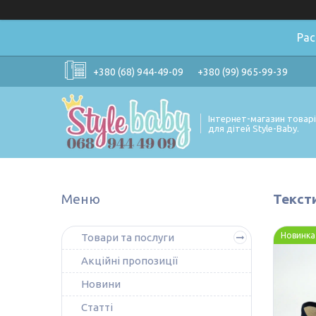
Ра
+380 (68) 944-49-09
+380 (99) 965-99-39
Інтернет-магазин товар
для дітей Style-Baby.
Тексти
Новинка
Товари та послуги
Акційні пропозиції
Новини
Статті