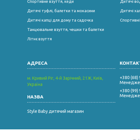
Спортивне взуття, кеди
Дитячі во
Дитячі туфлі, балетки та мокасини
Дитячі ха
Дитячі капці для дому та садочка
Спортивн
Танцювальне взуття, чешки та балетки
Літнє взуття
+380 (68)
м. Кривий Ріг, 4-й Зарічний, 21Ж, Київ,
Менеджер
Україна
+380 (99)
Менеджер
Style Baby дитячий магазин