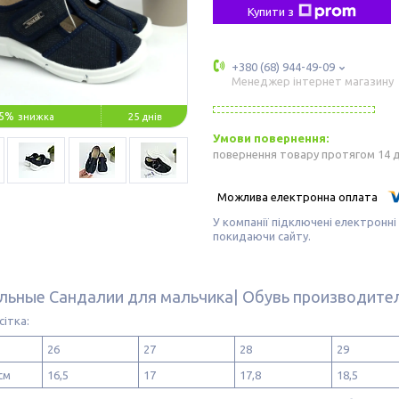
Купити з
+380 (68) 944-49-09
Менеджер інтернет магазину
5%
25 днів
повернення товару протягом 14 
У компанії підключені електронні
покидаючи сайту.
льные Сандалии для мальчика| Обувь производител
сітка:
26
27
28
29
см
16,5
17
17,8
18,5