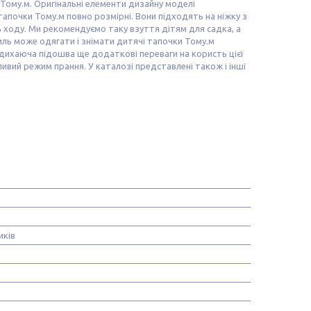
Тому.м
. Оригінальні елементи дизайну моделі
апочки Тому.м повно розмірні. Вони підходять на ніжку з
ь ходу. Ми рекомендуємо таку взуття дітям для садка, а
иль може одягати і знімати дитячі тапочки Тому.м
 дихаюча підошва ще додаткові переваги на користь цієї
ивий режим прання. У каталозі представлені також і інші
иків