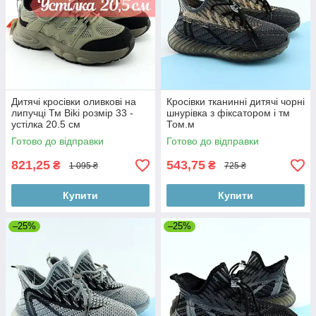
Дитячі кросівки оливкові на
Кросівки тканинні дитячі чорні
липучці Тм Biki розмір 33 -
шнурівка з фіксатором і тм
устілка 20.5 см
Том.м
Готово до відправки
Готово до відправки
821,25
543,75
₴
₴
1 095 ₴
725 ₴
Купити
Купити
–25%
–25%