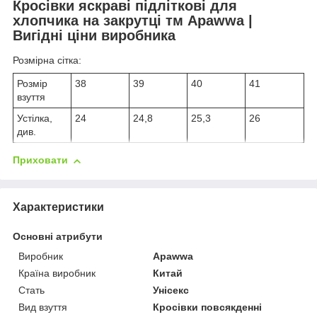
Кросівки яскраві підліткові для
хлопчика на закрутці тм Apawwa |
Вигідні ціни виробника
Розмірна сітка:
Розмір
38
39
40
41
взуття
Устілка,
24
24,8
25,3
26
див.
Приховати
Характеристики
Основні атрибути
Виробник
Apawwa
Країна виробник
Китай
Стать
Унісекс
Вид взуття
Кросівки повсякденні