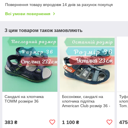
Повернення товару впродовж 14 днів за рахунок покупця
Всі умови повернення
З цим товаром також замовляють
Сандалі на хлопчика
Босоніжки, сандалі на
Туфл
TOMM розміри 36
хлопчика підлітка
хлоп
American Club розмір 36 -
Tom.
устілка 23 см
23,5
383
1 100
475
₴
₴