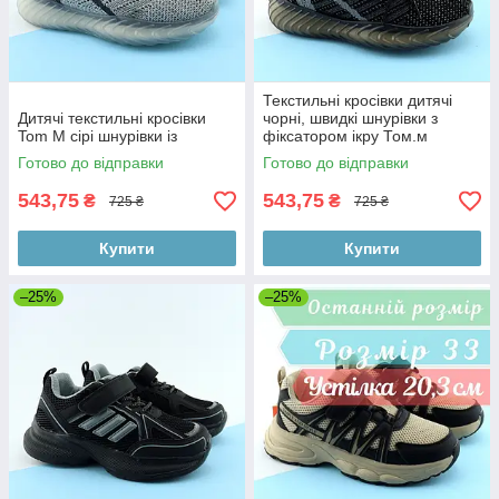
Текстильні кросівки дитячі
Дитячі текстильні кросівки
чорні, швидкі шнурівки з
Tom M сірі шнурівки із
фіксатором ікру Том.м
Готово до відправки
Готово до відправки
543,75
543,75
₴
₴
725 ₴
725 ₴
Купити
Купити
–25%
–25%