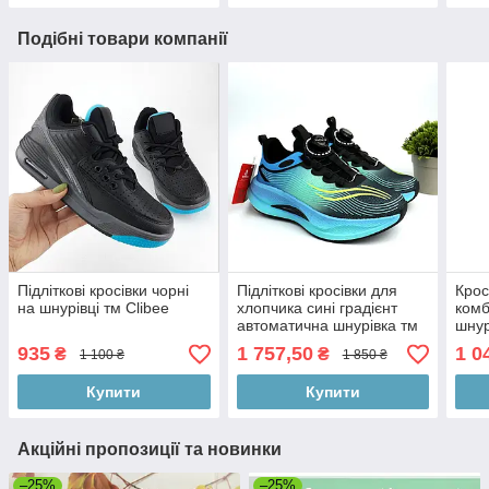
Подібні товари компанії
Підліткові кросівки чорні
Підліткові кросівки для
Крос
на шнурівці тм Clibee
хлопчика сині градієнт
комб
автоматична шнурівка тм
шнур
Apawwa
усті
935
1 757,50
1 0
₴
₴
1 100 ₴
1 850 ₴
Купити
Купити
Акційні пропозиції та новинки
–25%
–25%