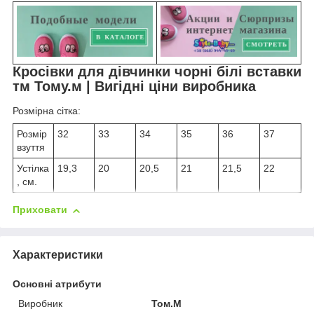
Кросівки для дівчинки чорні білі вставки
тм Тому.м | Вигідні ціни виробника
Розмірна сітка:
Розмір
32
33
34
35
36
37
взуття
Устілка
19,3
20
20,5
21
21,5
22
, см.
Приховати
Характеристики
Основні атрибути
Виробник
Том.М