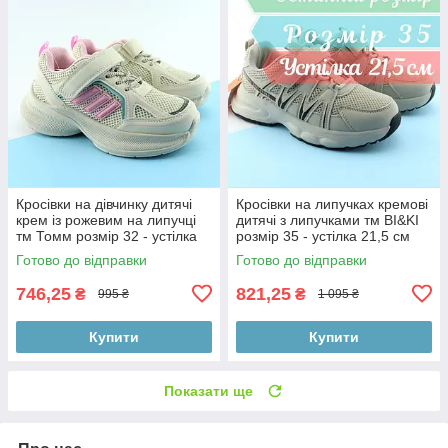
Кросівки на дівчинку дитячі
Кросівки на липучках кремові
крем із рожевим на липучці
дитячі з липучками тм BI&KI
тм Томм розмір 32 - устілка
розмір 35 - устілка 21,5 см
20,3 см
Готово до відправки
Готово до відправки
746,25
821,25
₴
₴
995 ₴
1 095 ₴
Купити
Купити
Показати ще