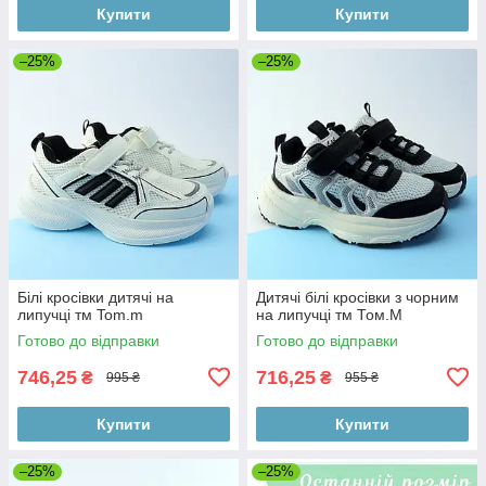
Купити
Купити
–25%
–25%
Білі кросівки дитячі на
Дитячі білі кросівки з чорним
липучці тм Tom.m
на липучці тм Том.M
Готово до відправки
Готово до відправки
746,25
716,25
₴
₴
995 ₴
955 ₴
Купити
Купити
–25%
–25%