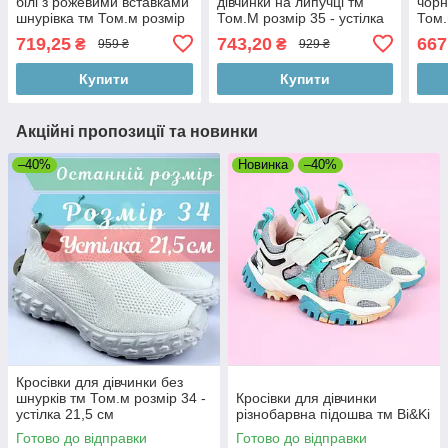
білі з рожевими вставками
дівчинки на липучці тм
чорн
шнурівка тм Том.м розмір
Том.М розмір 35 - устілка
Том
34 - устілка 21,5 см
22 см
719,25
743,20
667
₴
₴
959 ₴
929 ₴
Купити
Купити
Акційні пропозиції та новинки
–40%
Новинка
–40%
Кросівки для дівчинки без
шнурків тм Том.м розмір 34 -
Кросівки для дівчинки
устілка 21,5 см
різнобарвна підошва тм Bi&Ki
Готово до відправки
Готово до відправки