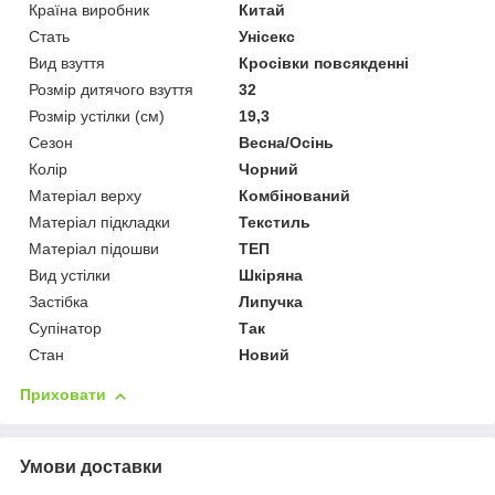
Країна виробник
Китай
Стать
Унісекс
Вид взуття
Кросівки повсякденні
Розмір дитячого взуття
32
Розмір устілки (см)
19,3
Сезон
Весна/Осінь
Колір
Чорний
Матеріал верху
Комбінований
Матеріал підкладки
Текстиль
Матеріал підошви
ТЕП
Вид устілки
Шкіряна
Застібка
Липучка
Супінатор
Так
Стан
Новий
Приховати
Умови доставки