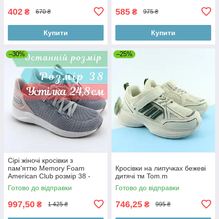
402
585
₴
₴
670 ₴
975 ₴
Купити
Купити
–30%
–25%
Сірі жіночі кросівки з
пам'яттю Memory Foam
Кросівки на липучках бежеві
American Club розмір 38 -
дитячі тм Tom.m
устілка 24,8 см
Готово до відправки
Готово до відправки
997,50
746,25
₴
₴
1 425 ₴
995 ₴