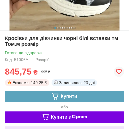
Кросівки для дівчинки чорні білі вставки тм
Том.м розмір
Готово до відправки
Код: 51006A
Роздріб
845,75
₴
995 ₴
Економія
149.25 ₴
Залишилось
23 дні
Купити
або
Купити з