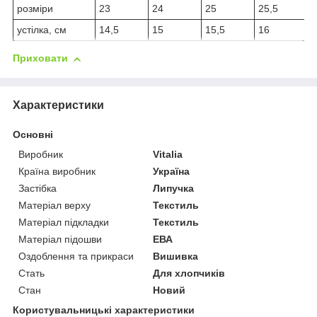
розміри
23
24
25
25,5
2
устілка, см
14,5
15
15,5
16
1
Приховати
Характеристики
Основні
Виробник
Vitalia
Країна виробник
Україна
Застібка
Липучка
Матеріал верху
Текстиль
Матеріал підкладки
Текстиль
Матеріал підошви
ЕВА
Оздоблення та прикраси
Вишивка
Стать
Для хлопчиків
Стан
Новий
Користувальницькі характеристики