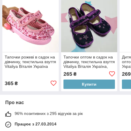
Тапочки рожеві в садок на
Тапочки оптом в садок на
Дитя
дівчинку, текстильна взуття
дівчинку, текстильна взуття
опто
Vitaliya Віталія Україна
Vitaliya Віталія Україна,
Укра
розміри з 23 по 27
27
265
269
₴
365
₴
Купити
Про нас
96% позитивних з 295 відгуків за рік
Працює з 27.03.2014