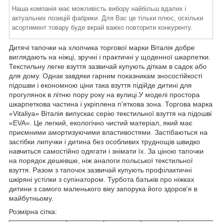
Наша компанія має можливість вибору найбільш вдалих і
актуальних позицій фабрики. Для Вас це тільки плюс, оскільки
асортимент товару буде вкрай важко повторити конкуренту.
Дитячі тапочки на хлопчика торгової марки Віталія добре
виглядають на ніжці, зручні і практичні у щоденної шкарпетки.
Текстильну легке взуття зазвичай купують діткам в садок або
для дому. Однак завдяки гарним показникам зносостійкості
підошви і економною ціни
така взуття підійде дитині для
прогулянок в літню пору року на вулиці.
У моделі простора
шкарпеткова частина і укріплена п'яткова зона. Торгова марка
«Vitaliya» Віталія випускає серію текстильної взуття на підошві
«EVA». Це легкий, екологічно чистий матеріал, який має
приємними амортизуючими властивостями. Застібаються на
застібки липучки і
дитина без особливих труднощів швидко
навчиться
самостійно
одягати і знімати їх. За ціною
тапочки
на порядок дешевше, ніж аналоги польської текстильної
взуття. Разом з тапочок зазвичай купують профілактичні
шкіряні устілки з супінатором.
Турбота батьків про ніжках
дитини з самого маленького віку запорука його здоров'я в
майбутньому.
Розмірна сітка: