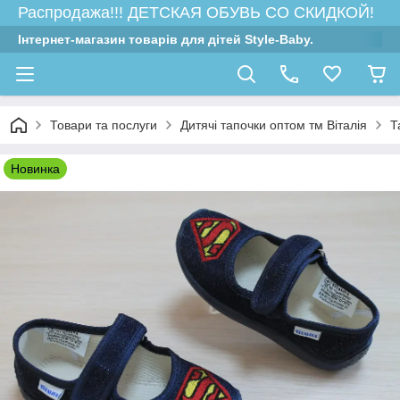
Распродажа!!! ДЕТСКАЯ ОБУВЬ СО СКИДКОЙ!
Інтернет-магазин товарів для дітей Style-Baby.
Товари та послуги
Дитячі тапочки оптом тм Віталія
Т
Новинка