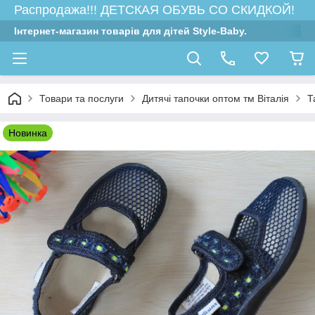
Распродажа!!! ДЕТСКАЯ ОБУВЬ СО СКИДКОЙ!
Інтернет-магазин товарів для дітей Style-Baby.
Товари та послуги
Дитячі тапочки оптом тм Віталія
Т
Новинка