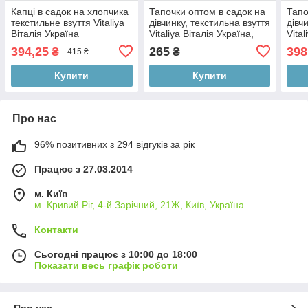
Капці в садок на хлопчика
Тапочки оптом в садок на
Тапо
текстильне взуття Vitaliya
дівчинку, текстильна взуття
дівч
Віталія Україна
Vitaliya Віталія Україна,
Vita
розміри з 23 по 27
394,25
265
398
₴
₴
415 ₴
Купити
Купити
Про нас
96% позитивних з 294 відгуків за рік
Працює з 27.03.2014
м. Київ
м. Кривий Ріг, 4-й Зарічний, 21Ж, Київ, Україна
Контакти
Сьогодні працює з 10:00 до 18:00
Показати весь графік роботи
Про нас