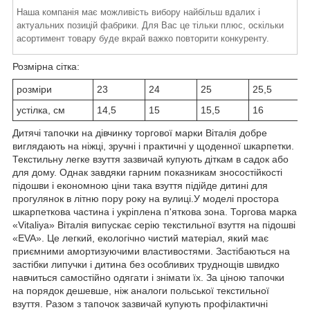
Наша компанія має можливість вибору найбільш вдалих і
актуальних позицій фабрики. Для Вас це тільки плюс, оскільки
асортимент товару буде вкрай важко повторити конкуренту.
Розмірна сітка:
розміри
23
24
25
25,5
2
устілка, см
14,5
15
15,5
16
1
Дитячі тапочки на дівчинку торгової марки Віталія добре
виглядають на ніжці, зручні і практичні у щоденної шкарпетки.
Текстильну легке взуття зазвичай купують діткам в садок або
для дому. Однак завдяки гарним показникам зносостійкості
підошви і економною ціни
така взуття підійде дитині для
прогулянок в літню пору року на вулиці.
У моделі простора
шкарпеткова частина і укріплена п'яткова зона. Торгова марка
«Vitaliya» Віталія випускає серію текстильної взуття на підошві
«EVA». Це легкий, екологічно чистий матеріал, який має
приємними амортизуючими властивостями. Застібаються на
застібки липучки і
дитина без особливих труднощів швидко
навчиться
самостійно
одягати і знімати їх. За ціною
тапочки
на порядок дешевше, ніж аналоги польської текстильної
взуття. Разом з тапочок зазвичай купують профілактичні