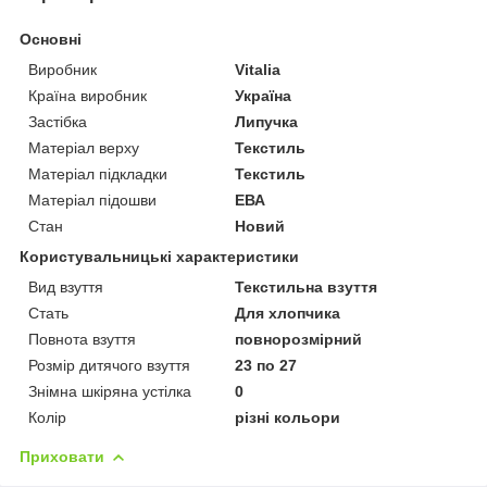
Основні
Виробник
Vitalia
Країна виробник
Україна
Застібка
Липучка
Матеріал верху
Текстиль
Матеріал підкладки
Текстиль
Матеріал підошви
ЕВА
Стан
Новий
Користувальницькі характеристики
Вид взуття
Текстильна взуття
Стать
Для хлопчика
Повнота взуття
повнорозмірний
Розмір дитячого взуття
23 по 27
Знімна шкіряна устілка
0
Колір
різні кольори
Приховати