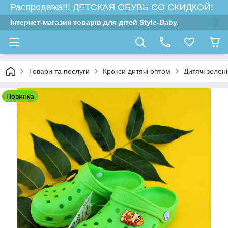
Распродажа!!! ДЕТСКАЯ ОБУВЬ СО СКИДКОЙ!
Інтернет-магазин товарів для дітей Style-Baby.
Товари та послуги
Крокси дитячі оптом
Дитячі зелені
Новинка