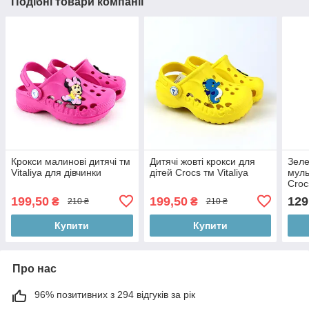
Подібні товари компанії
Крокси малинові дитячі тм
Дитячі жовті крокси для
Зеле
Vitaliya для дівчинки
дітей Crocs тм Vitaliya
муль
Croc
22-3
199,50
199,50
129
₴
₴
210 ₴
210 ₴
Купити
Купити
Про нас
96% позитивних з 294 відгуків за рік