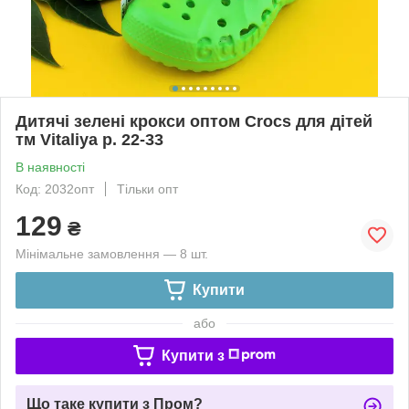
Дитячі зелені крокси оптом Crocs для дітей
тм Vitaliya р. 22-33
В наявності
Код: 2032опт
Тільки опт
129
₴
Мінімальне замовлення — 8 шт.
Купити
або
Купити з
Що таке купити з Пром?