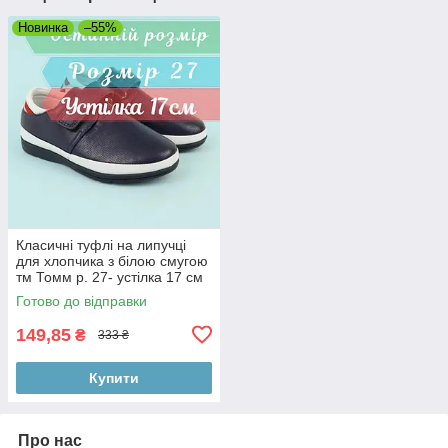
Новинка
–55%
Класичні туфлі на липучці
для хлопчика з білою смугою
тм Томм р. 27- устілка 17 см
Готово до відправки
149,85
₴
333 ₴
Купити
Про нас