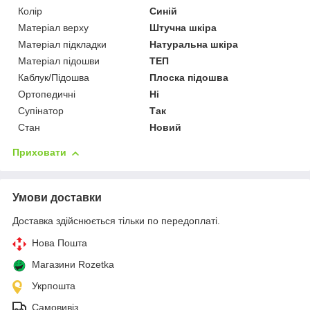
Колір
Синій
Матеріал верху
Штучна шкіра
Матеріал підкладки
Натуральна шкіра
Матеріал підошви
ТЕП
Каблук/Підошва
Плоска підошва
Ортопедичні
Ні
Супінатор
Так
Стан
Новий
Приховати
Умови доставки
Доставка здійснюється тільки по передоплаті.
Нова Пошта
Магазини Rozetka
Укрпошта
Самовивіз