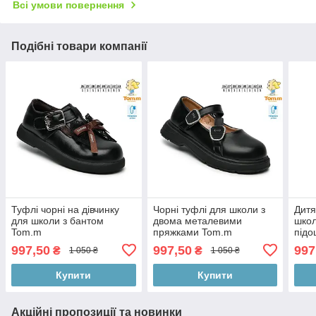
Всі умови повернення
Подібні товари компанії
Туфлі чорні на дівчинку
Чорні туфлі для школи з
Дитя
для школи з бантом
двома металевими
школ
Tom.m
пряжками Tom.m
підо
997,50
997,50
997
₴
₴
1 050 ₴
1 050 ₴
Купити
Купити
Акційні пропозиції та новинки