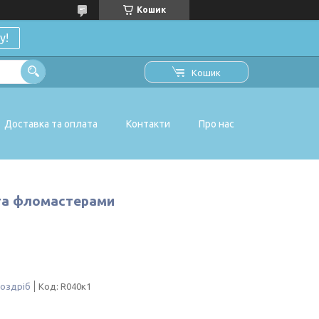
Кошик
у!
Кошик
Доставка та оплата
Контакти
Про нас
та фломастерами
роздріб
Код:
R040к1