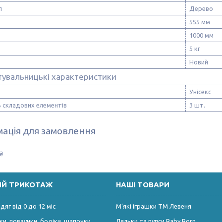
л
Дерево
555 мм
1000 мм
5 кг
Новий
тувальницькі характеристики
Унісекс
ь складових елементів
3 шт.
ація для замовлення
₴
ИЙ ТРИКОТАЖ
НАШІ ТОВАРИ
яг від 0 до 12 міс
М’які іграшки ТМ Левеня
и, повзунки, бодіки, шапочки
Ляльки та пупси Baby Born