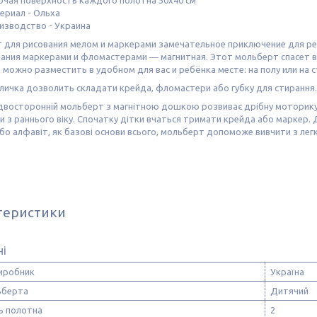
ериал - Ольха
изводство - Украина
 для рисования мелом и маркерами замечательное приключение для реб
вания маркерами и фломастерами ― магнитная. Этот мольберт спасет в
 можно разместить в удобном для вас и ребёнка месте: на полу или на с
личка дозволить складати крейда, фломастери або губку для стирання.
восторонній мольберт з магнітною дошкою розвиває дрібну моторику, 
 з раннього віку. Спочатку дітки вчаться тримати крейда або маркер. 
бо алфавіт, як базові основи всього, мольберт допоможе вивчити з ле
теристики
ні
виробник
Україна
ьберта
Дитячий
ь полотна
2