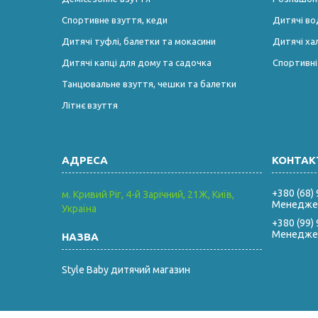
Спортивне взуття, кеди
Дитячі во
Дитячі туфлі, балетки та мокасини
Дитячі ха
Дитячі капці для дому та садочка
Спортивн
Танцювальне взуття, чешки та балетки
Літнє взуття
+380 (68)
м. Кривий Ріг, 4-й Зарічний, 21Ж, Київ,
Менеджер
Україна
+380 (99)
Менеджер
Style Baby дитячий магазин