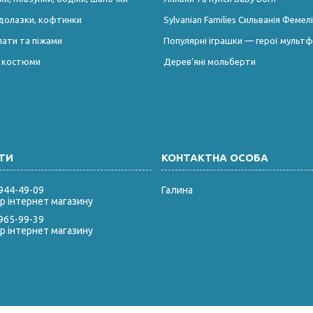
долазки, кофтинки
Sylvanian Families Сильванія Фемелі
лати та піжами
Популярні іграшки — герої мультф
і костюми
Дерев’яні мольберти
 944-49-09
Галина
 інтернет магазину
 965-99-39
 інтернет магазину