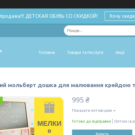
спродажа!!! ДЕТСКАЯ ОБУВЬ СО СКИДКОЙ!
Хочу скидк
ів
Головна
Товари та послуги
Акції
ий мольберт дошка для малювання крейдою 
995 ₴
Показати оптові ціни
Готово до відправки
Оптом і в 
Купити