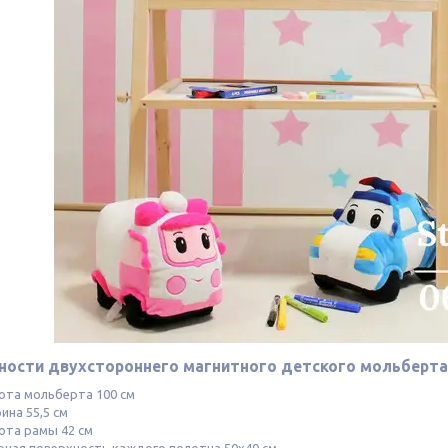
ности двухстороннего магнитного детского мольберта
ота мольберта 100 см
ина 55,5 см
ота рамы 42 см
очая поверхность каждого полотна 50х40 см