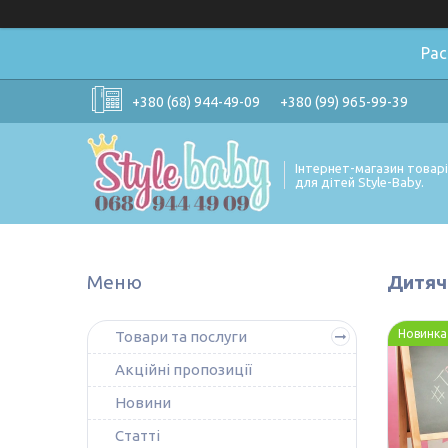
Ра
+380 (68) 944-49-09
+380 (99) 965-99-39
Інтернет-магазин товар
для дітей Style-Baby.
Дитяч
Новинка
Товари та послуги
Акційні пропозиції
Новини
Статті