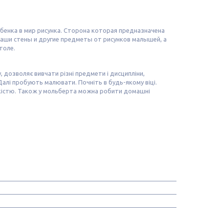
енка в мир рисунка. Сторона которая предназначена
аши стены и другие предметы от рисунков малышей, а
толе.
дозволяє вивчати різні предмети і дисципліни,
Далі пробують малювати. Почніть в будь-якому віці.
гкістю. Також у мольберта можна робити домашні