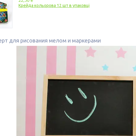
22,50 ₴
Крейда кольорова 12 шт в упаковці
рт для рисования мелом и маркерами