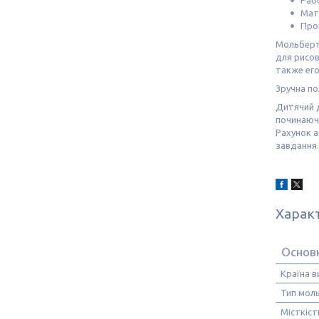
Мат
Про
Мольберт
для рисо
также его
Зручна по
Дитячий д
починаючи
Рахунок а
завдання.
Харак
Основ
Країна 
Тип мол
Місткіст