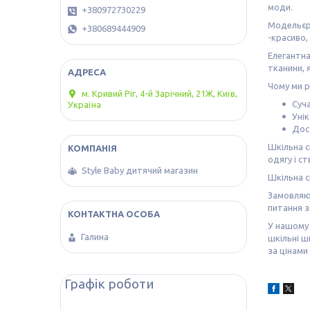
моди.
+380972730229
Модельєри
+380689444909
-красиво,
Елегантна
тканини, 
Чому ми р
м. Кривий Ріг, 4-й Зарічний, 21Ж, Київ,
Суча
Україна
Уні
Дос
Шкільна с
одягу і с
Style Baby дитячий магазин
Шкільна с
Замовляюч
питання з
У нашому 
Галина
шкільні ш
за цінами
Графік роботи