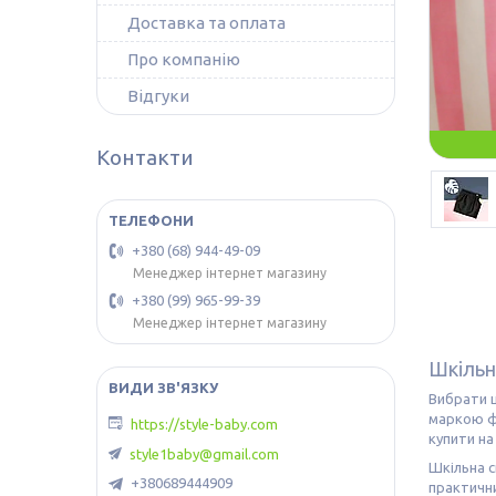
Доставка та оплата
Про компанію
Відгуки
Контакти
+380 (68) 944-49-09
Менеджер інтернет магазину
+380 (99) 965-99-39
Менеджер інтернет магазину
Шкільн
Вибрати ш
маркою фа
https://style-baby.com
купити на
style1baby@gmail.com
Шкільна с
+380689444909
практичн