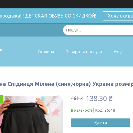
спродажа!!! ДЕТСКАЯ ОБУВЬ СО СКИДКОЙ!
Хочу скидк
ів
Головна
Товари та послуги
Акції
а Спідниця Мілена (синя,чорна) Україна розмі
138,30 ₴
461 ₴
В наявності
Код:
26518
Купити