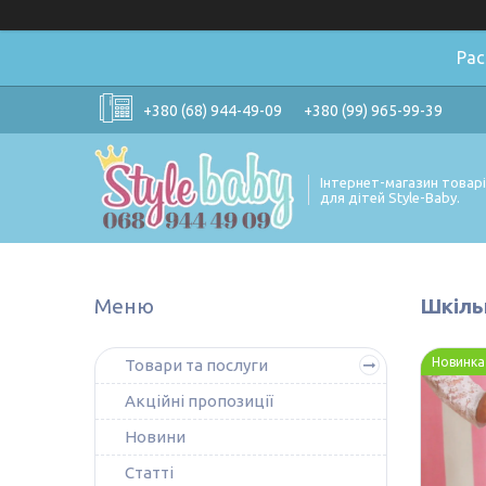
Ра
+380 (68) 944-49-09
+380 (99) 965-99-39
Інтернет-магазин товар
для дітей Style-Baby.
Шкільн
Новинка
Товари та послуги
Акційні пропозиції
Новини
Статті