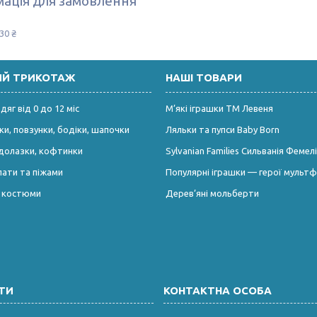
ація для замовлення
30 ₴
ИЙ ТРИКОТАЖ
НАШІ ТОВАРИ
яг від 0 до 12 міс
М’які іграшки ТМ Левеня
и, повзунки, бодіки, шапочки
Ляльки та пупси Baby Born
долазки, кофтинки
Sylvanian Families Сильванія Фемелі
лати та піжами
Популярні іграшки — герої мультф
і костюми
Дерев’яні мольберти