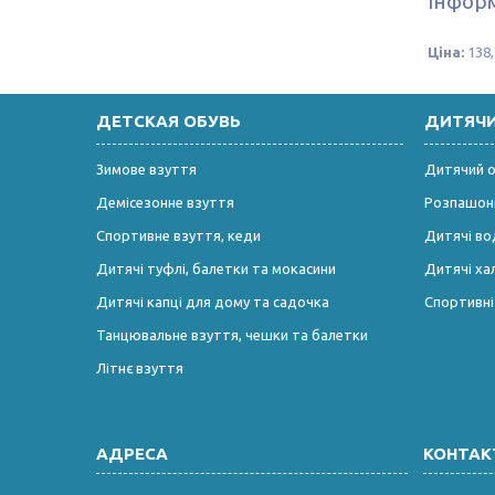
Інформ
Ціна:
138,
ДЕТСКАЯ ОБУВЬ
ДИТЯЧ
Зимове взуття
Дитячий од
Демісезонне взуття
Розпашонк
Спортивне взуття, кеди
Дитячі во
Дитячі туфлі, балетки та мокасини
Дитячі ха
Дитячі капці для дому та садочка
Спортивн
Танцювальне взуття, чешки та балетки
Літнє взуття