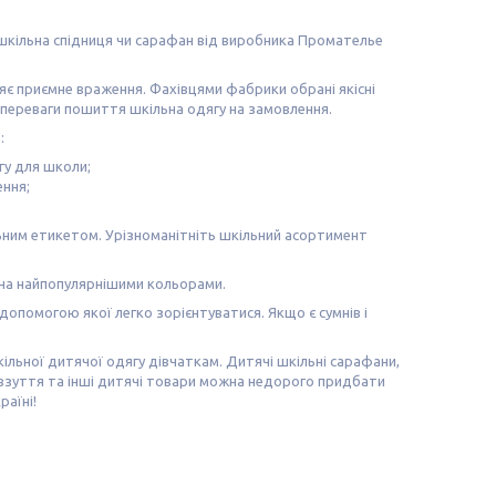
шкільна спідниця чи сарафан від виробника Промателье
яє приємне враження. Фахівцями фабрики обрані якісні
 переваги пошиття шкільна одягу на замовлення.
:
гу для школи;
ння;
льним етикетом. Урізноманітніть шкільний асортимент
ена найпопулярнішими кольорами.
допомогою якої легко зорієнтуватися. Якщо є сумнів і
льної дитячої одягу дівчаткам. Дитячі шкільні сарафани,
ну взуття та інші дитячі товари можна недорого придбати
раїні!