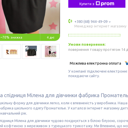
Купити з
+380 (68) 944-49-09
Менеджер інтернет магазину
–70%
4 дні
повернення товару протягом 14 
У компанії підключені електронні
покидаючи сайту.
а спідниця Мілена для дівчинки фабрика Промател
кільну форму для дівчинки легко, коли є впевненість у виробника. Наш
брика шкільного одягу Промателье. У каталозі інтернет магазину дитя
 навчальний рік.
підниця Мілена для дівчинки чудово поєднується з білою блузою, соро
ий кофтиною з мереживом з турецького трикотажу. Ми Впевнені, що м