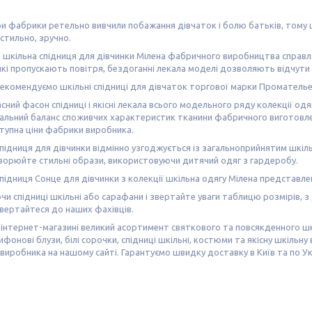
 фабрики ретельно вивчили побажання дівчаток і болю батьків, тому 
 стильно, зручно.
 шкільна спідниця для дівчинки Мілена фабричного виробництва справл
які пропускають повітря, бездоганні лекала моделі дозволяють відчути
екомендуємо шкільні спідниці для дівчаток торгової марки Промателье
сний фасон спідниці і якісні лекала всього модельного ряду колекції одя
кальний баланс споживчих характеристик тканини фабричного виготовле
тупна ціни фабрики виробника.
підниця для дівчинки відмінно узгоджується із загальноприйнятим шкі
творюйте стильні образи, використовуючи дитячий одяг з гардеробу.
підниця Сонце для дівчинки з колекції шкільна одягу Мілена представл
и спідниці шкільні або сарафани і звертайте уваги таблицю розмірів, з 
вертайтеся до наших фахівців.
інтернет-магазині великий асортимент святкового та повсякденного шкі
ифонові блузи, білі сорочки, спідниці шкільні, костюми та якісну шкіль
 виробника на нашому сайті. Гарантуємо швидку доставку в Київ та по Ук