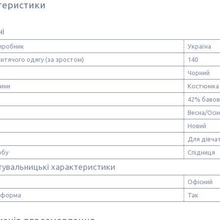
теристики
ні
виробник
Україна
итячого одягу (за зростом)
140
Чорний
нини
Костюмка
42% бавовн
Весна/Осі
Новий
Для дівча
обу
Спідниця
тувальницькі характеристики
Офісний
 форма
Так