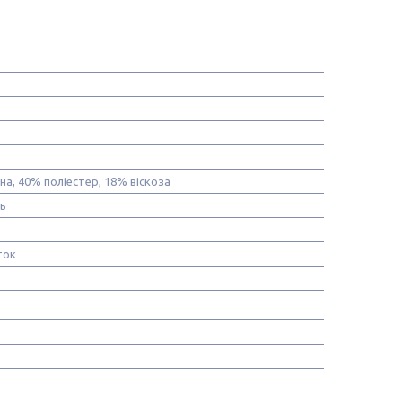
а, 40% поліестер, 18% віскоза
нь
ток