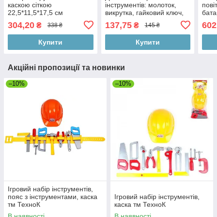
каскою сіткою
інструментів: молоток,
пові
22,5*11,5*17,5 см
викрутка, гайковий ключ,
бата
аксесуари (2 різновиди), у
23-1
304,20
137,75
602
₴
₴
338 ₴
145 ₴
сітці, 23-8-8 см
Купити
Купити
Акційні пропозиції та новинки
–10%
–10%
Ігровий набір інструментів,
пояс з інструментами, каска
Ігровий набір інструментів,
тм ТехноК
каска тм ТехноК
В наявності
В наявності