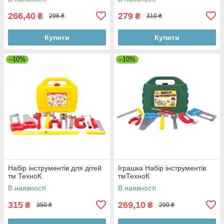
266,40
279
₴
₴
296 ₴
310 ₴
Купити
Купити
–10%
–10%
Набір інструментів для дітей
Іграшка Набір інструментів
тм ТехноК
тмТехноК
В наявності
В наявності
315
269,10
₴
₴
350 ₴
299 ₴