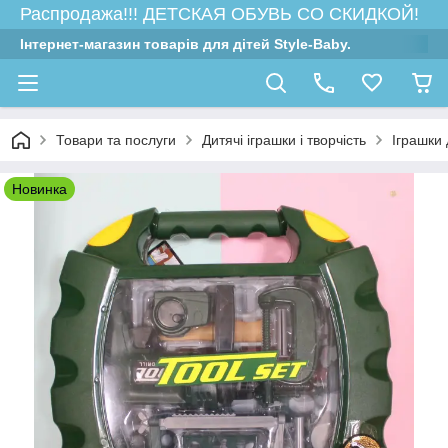
Распродажа!!! ДЕТСКАЯ ОБУВЬ СО СКИДКОЙ!
Інтернет-магазин товарів для дітей Style-Baby.
Товари та послуги
Дитячі іграшки і творчість
Іграшки 
Новинка