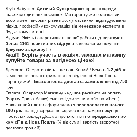
Style-Baby.com
Дитячий Супермаркет
працює заради
щасливих дитячих посмішок. Ми гарантуємо величезний
асортимент, високий рівень обслуговування, індивідуальний
підхід, професійну консультацію від менеджера експерта в
будь-якому питанні!
Відгуки!
Якість і оперативність нашої роботи підтверджують
більш 1161 позитивних відгуків
задоволених покупців.
Дякуємо за довіру!
:)
Акції!
Беріть участь в акціях, заходах магазину і
купуйте товари за вигідною ціною!
Доставка.
Оперативність – це наш Коник!!! Всього
1-2 діб
та
замовлення чекає отримання на відділенні Нова Пошта.
Гарантуємо!!!
Безкоштовна доставка замовлення від 750
грн.
Оплата.
Оператор Магазину надішле реквізити на оплату
(Картку Приватбанку) смс повідомленням або на Viber :)
Накладений платіж оформляємо
з передоплатою всього
100 грн.
, на підтвердження серйозності намірів покупця.
Проте, ми завжди дбаємо про клієнтів і
попереджаємо про
комісії від Нова Пошта
(% від суми і вартість зворотної
доставки грошей).