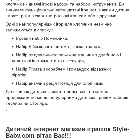
хлопчиків - дитячі ігрові набори та набори інструментів. Ви
знайдете функціональні якісні дитячі іграшки, з якими дитина
зможе грати в сюжетно-рольові ігри сам або з друзями.
Одні з найпопулярніших ігор для хлопчиків незмінно
залишаються в списку :
Ігровий набір Пожежника;
Набір Військового: автомат, каска, граната;
Набір рятувальника: пожежна машина з драбиною і
додаткові інструменти та аксесуари;
Набір Пірата з кораблем і командою відважних
піратів;
Набір дитячий рація Поліція для хлопчиків.
Далі список дитячих сюжетно-рольових ігор можна
продовжити не менш популярними дитячим ігровим наборів
Тесляра чи Столяра.
"
Дитячий інтернет магазин іграшок Style-
Baby.com вітає Вас!!!