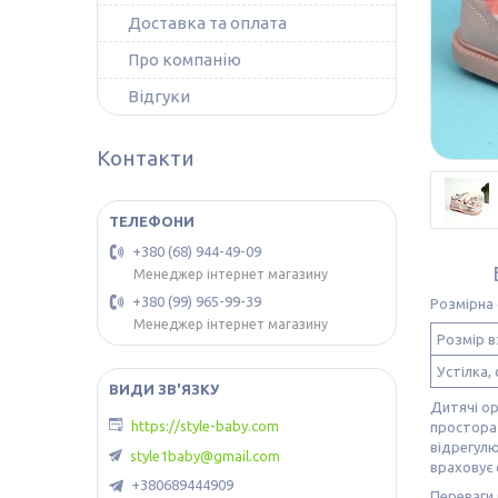
Доставка та оплата
Про компанію
Відгуки
Контакти
+380 (68) 944-49-09
Менеджер інтернет магазину
+380 (99) 965-99-39
Розмірна 
Менеджер інтернет магазину
Розмір в
Устілка, 
Дитячі ор
https://style-baby.com
простора 
відрегулю
style1baby@gmail.com
враховує 
+380689444909
Переваги