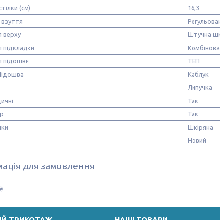
стілки (см)
16,3
 взуття
Регульован
л верху
Штучна шк
л підкладки
Комбінова
л підошви
ТЕП
Підошва
Каблук
Липучка
ичні
Так
ор
Так
лки
Шкіряна
Новий
ація для замовлення
₴
ИЙ ТРИКОТАЖ
НАШІ ТОВАРИ