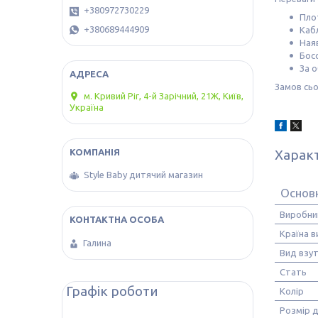
+380972730229
Плот
+380689444909
Каб
Ная
Босо
За о
Замов сьо
м. Кривий Ріг, 4-й Зарічний, 21Ж, Київ,
Україна
Харак
Style Baby дитячий магазин
Основ
Виробни
Країна 
Галина
Вид взу
Стать
Графік роботи
Колір
Розмір 