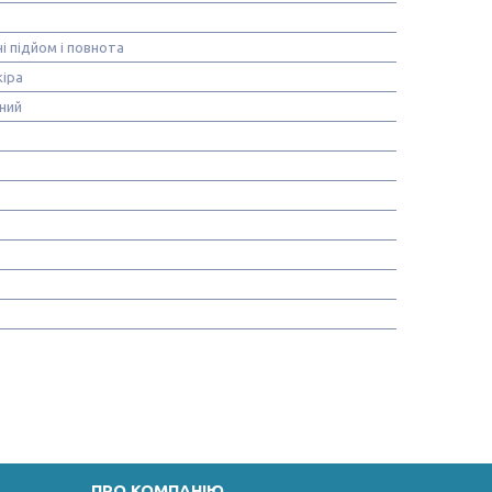
і підйом і повнота
іра
ний
ПРО КОМПАНІЮ