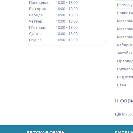
Понеділок
10:00
18:00
Розмір у
Вівторок
10:00
18:00
Повнота
Середа
10:00
18:00
Матеріа
Четвер
10:00
18:00
Пʼятниця
10:00
18:00
Матеріа
Субота
10:00
18:00
Матеріа
Неділя
10:00
15:00
Каблук/
Застібка
Ортопед
Супінат
Вид усті
Стан
Інформ
Ціна:
735 
ДЕТСКАЯ ОБУВЬ
ДИТЯЧ