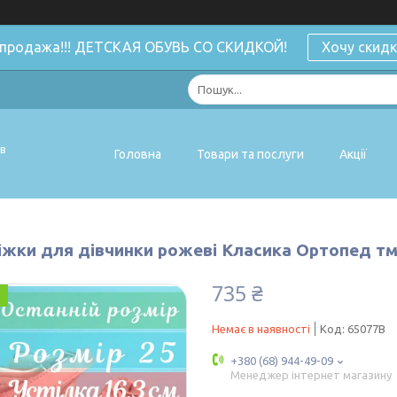
спродажа!!! ДЕТСКАЯ ОБУВЬ СО СКИДКОЙ!
Хочу скидк
ів
Головна
Товари та послуги
Акції
жки для дівчинки рожеві Класика Ортопед тм Т
735 ₴
Немає в наявності
Код:
65077B
+380 (68) 944-49-09
Менеджер інтернет магазину