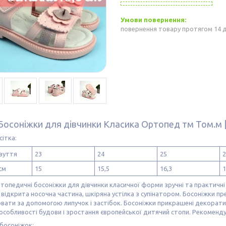
повернення товару протягом 14 
Босоніжки для дівчинки Класика Ортопед тм Том.м |
сітка:
зуття
23
24
25
2
см
15
15,5
16,3
1
топедичні босоніжки для дівчинки класичної форми зручні та практичн
відкрита носочна частина, шкіряна устілка з супінатором. Босоніжки п
вати за допомогою липучок і застібок. Босоніжки прикрашені декорат
особливості будови і зростання європейської дитячий стопи. Рекоменд
босоніжок: