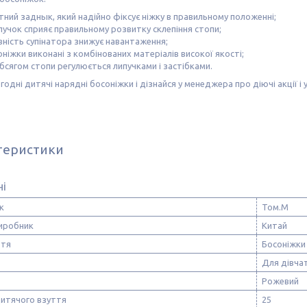
ний заднык, який надійно фіксує ніжку в правильному положенні;
лучок сприяє правильному розвитку склепіння стопи;
вність супінатора знижує навантаження;
ніжки виконані з комбінованих матеріалів високої якості;
бсягом стопи регулюється липучками і застібками.
годні дитячі нарядні босоніжки і дізнайся у менеджера про діючі акції 
теристики
ні
к
Том.М
виробник
Китай
ття
Босоніжки
Для дівча
Рожевий
дитячого взуття
25