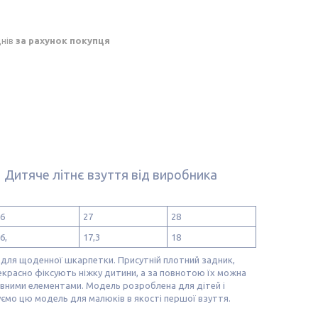
днів
за рахунок покупця
 Дитяче літнє взуття від виробника
6
27
28
6,
17,3
18
і для щоденної шкарпетки. Присутній плотний задник,
рекрасно фіксують ніжку дитини, а за повнотою їх можна
ивними елементами. Модель розроблена для дітей і
уємо цю модель для малюків в якості першої взуття.