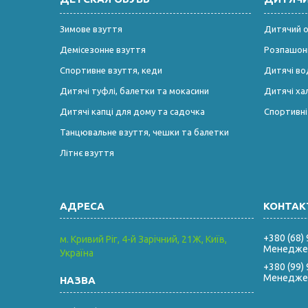
Зимове взуття
Дитячий од
Демісезонне взуття
Розпашонк
Спортивне взуття, кеди
Дитячі во
Дитячі туфлі, балетки та мокасини
Дитячі ха
Дитячі капці для дому та садочка
Спортивн
Танцювальне взуття, чешки та балетки
Літнє взуття
+380 (68)
м. Кривий Ріг, 4-й Зарічний, 21Ж, Київ,
Менеджер
Україна
+380 (99)
Менеджер