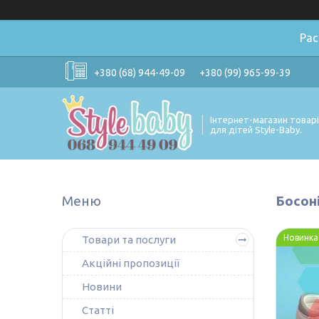
Ра
+380 (68) 944-49-09
+380 (99) 965-99-39
Інтернет-магазин товар
для дітей Style-Baby.
Босоні
Новинка
Товари та послуги
Акційні пропозиції
Новини
Статті