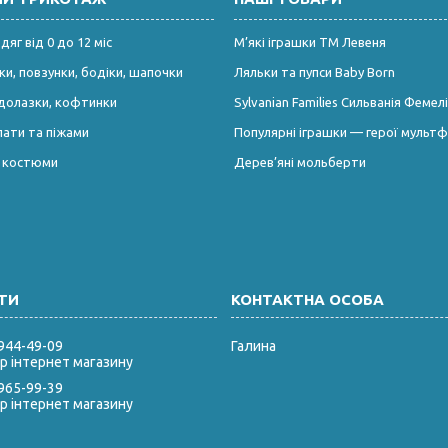
яг від 0 до 12 міс
М’які іграшки ТМ Левеня
и, повзунки, бодіки, шапочки
Ляльки та пупси Baby Born
долазки, кофтинки
Sylvanian Families Сильванія Фемелі
лати та піжами
Популярні іграшки — герої мультф
і костюми
Дерев’яні мольберти
 944-49-09
Галина
 інтернет магазину
 965-99-39
 інтернет магазину