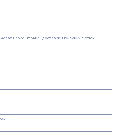
і умовах Безкоштовної доставки! Приємних пкупок!
ток