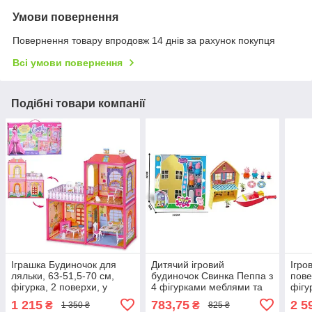
Умови повернення
Повернення товару впродовж 14 днів за рахунок покупця
Всі умови повернення
Подібні товари компанії
Іграшка Будиночок для
Дитячий ігровий
Ігро
ляльки, 63-51,5-70 см,
будиночок Свинка Пеппа з
пове
фігурка, 2 поверхи, у
4 фігурками меблями та
фігу
коробці 60-34-7,5 см
човном у коробці
1 215
783,75
2 5
₴
₴
1 350 ₴
825 ₴