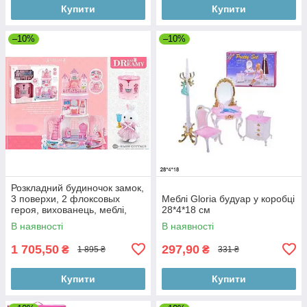
Купити
Купити
–10%
–10%
Розкладний будиночок замок,
3 поверхи, 2 флоксовых
Меблі Gloria будуар у коробці
героя, вихованець, меблі,
28*4*18 см
аксесуари к. 6628
В наявності
В наявності
1 705,50
297,90
₴
₴
1 895 ₴
331 ₴
Купити
Купити