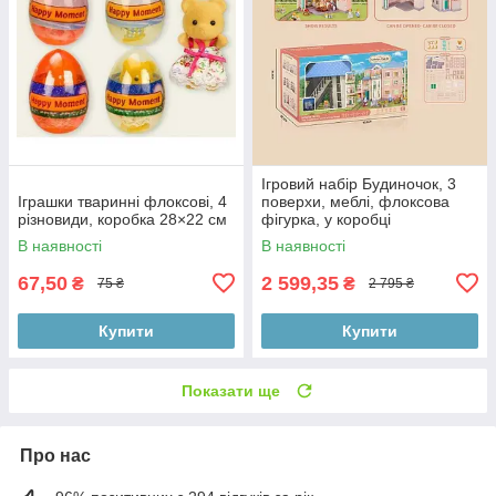
Ігровий набір Будиночок, 3
Іграшки тваринні флоксові, 4
поверхи, меблі, флоксова
різновиди, коробка 28×22 см
фігурка, у коробці
В наявності
В наявності
67,50
2 599,35
₴
₴
75 ₴
2 795 ₴
Купити
Купити
Показати ще
Про нас