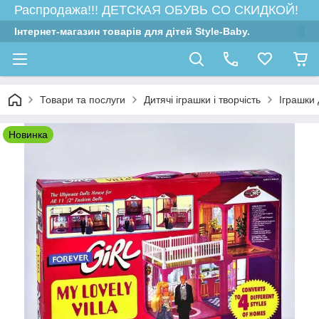
Распродажа!!! ДЕТСКАЯ ОБУВЬ СО СКИДКОЙ!
Інтернет-магазин товарів для дітей Style-Baby.
Товари та послуги
Дитячі іграшки і творчість
Іграшки 
Новинка