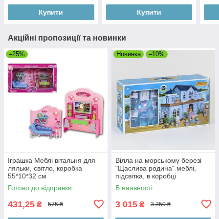
Купити
Купити
Акційні пропозиції та новинки
–25%
Новинка
–10%
Іграшка Меблі вітальня для
Вілла на морському березі
ляльки, світло, коробка
"Щаслива родина" меблі,
55*10*32 см
підсвітка, в коробці
Готово до відправки
В наявності
431,25
3 015
₴
₴
575 ₴
3 350 ₴