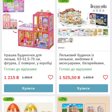
–10%
–10%
Іграшка Будиночок для
Ляльковий будинок із
ляльки, 63-51,5-70 см,
лялькою, меблями й
фігурка, 2 поверхи, у коробці
аксесуарами, батарейками,
60-34-7,5 см
музикою, світлом, коробка
Готово до відправки
Готово до відправки
58*9*36,5 см
1 215
1 525,50
₴
₴
1 350 ₴
1 695 ₴
Купити
Купити
–10%
–7%